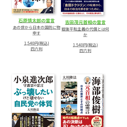
石原慎太郎の霊言
吉田茂元首相の霊言
あの世から日本の国防に物
戦後平和主義の代償とは何
申す
か
1,540円(税込)
1,540円(税込)
四六判
四六判