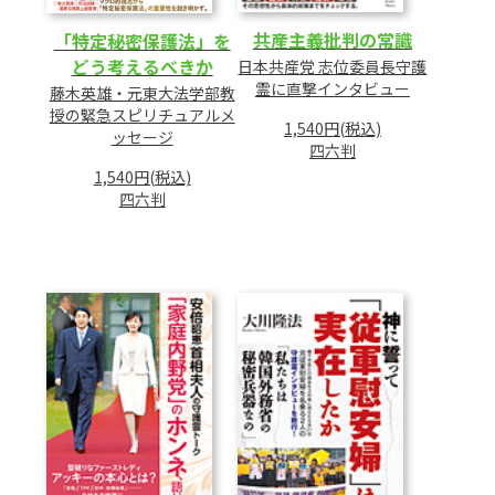
共産主義批判の常識
「特定秘密保護法」を
どう考えるべきか
日本共産党 志位委員長守護
霊に直撃インタビュー
藤木英雄・元東大法学部教
授の緊急スピリチュアルメ
1,540円(税込)
ッセージ
四六判
1,540円(税込)
四六判