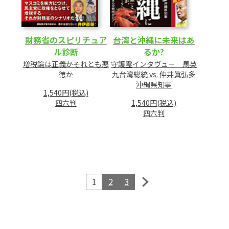
財務省のスピリチュア
台湾と沖縄に未来はあ
ル診断
るか?
増税論は正義かそれとも悪
守護霊インタヴュー 馬英
徳か
九台湾総統 vs. 仲井眞弘多
沖縄県知事
1,540円(税込)
四六判
1,540円(税込)
四六判
1
2
3