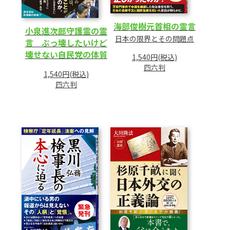
海部俊樹元首相の霊言
小泉進次郎守護霊の霊
日本の限界とその問題点
言 ぶっ壊したいけど
壊せない自民党の体質
1,540円(税込)
四六判
1,540円(税込)
四六判