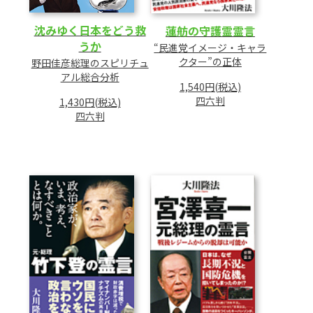
沈みゆく日本をどう救
蓮舫の守護霊霊言
うか
“民進党イメージ・キャラ
クター”の正体
野田佳彦総理のスピリチュ
アル総合分析
1,540円(税込)
四六判
1,430円(税込)
四六判