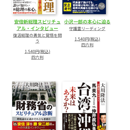
安倍新総理スピリチュ
小沢一郎の本心に迫る
アル・インタビュー
守護霊リーディング
復活総理の勇気と覚悟を問
1,540円(税込)
う
四六判
1,540円(税込)
四六判