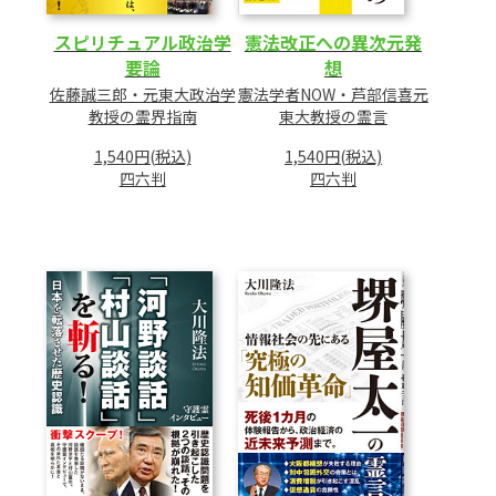
スピリチュアル政治学
憲法改正への異次元発
要論
想
佐藤誠三郎・元東大政治学
憲法学者NOW・芦部信喜元
教授の霊界指南
東大教授の霊言
1,540円(税込)
1,540円(税込)
四六判
四六判