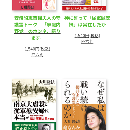
安倍昭恵首相夫人の守
神に誓って「従軍慰安
護霊トーク 「家庭内
婦」は実在したか
野党」のホンネ、語り
1,540円(税込)
ます。
四六判
1,540円(税込)
四六判