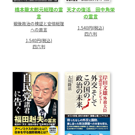
橋本龍太郎元総理の霊
天才の復活 田中角栄
言
の霊言
戦後政治の検証と安倍総理
1,540円(税込)
への直言
四六判
1,540円(税込)
四六判