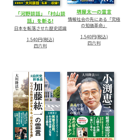
堺屋太一の霊言
「河野談話」「村山談
情報社会の先にある「究極
話」を斬る!
の知価革命」
日本を転落させた歴史認識
1,540円(税込)
1,540円(税込)
四六判
四六判