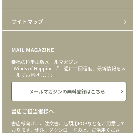
特定商取引法
CD
会社案内
サイトマップ
プライバシーポリシー
DVD・ブルーレイ
メディア・ライブラリー
FAQ
雑貨
お問い合わせ
MAIL MAGAZINE
クッキーポリシー
外国語
幸福の科学出版メールマガジン
"Winds of Happiness" 週に二回程度、最新情報をメ
ールでお届けします。
メールマガジンの無料登録はこちら
書店ご担当者様へ
書店様向けに、注文書、店頭用POPなどをご用意して
おります。ぜひ、ダウンロードの上、ご活用くださ