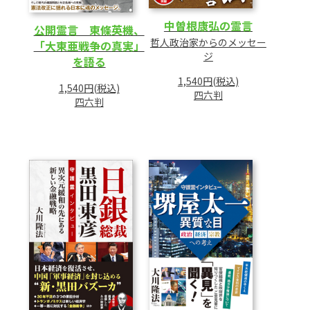
中曽根康弘の霊言
公開霊言 東條英機、
哲人政治家からのメッセー
「大東亜戦争の真実」
ジ
を語る
1,540円(税込)
1,540円(税込)
四六判
四六判