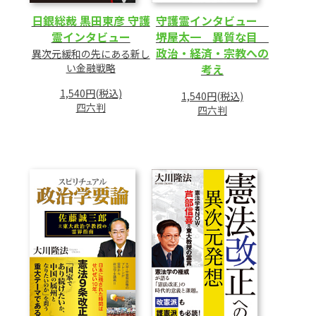
日銀総裁 黒田東彦 守護
守護霊インタビュー
霊インタビュー
堺屋太一 異質な目
政治・経済・宗教への
異次元緩和の先にある新し
い金融戦略
考え
1,540円(税込)
1,540円(税込)
四六判
四六判