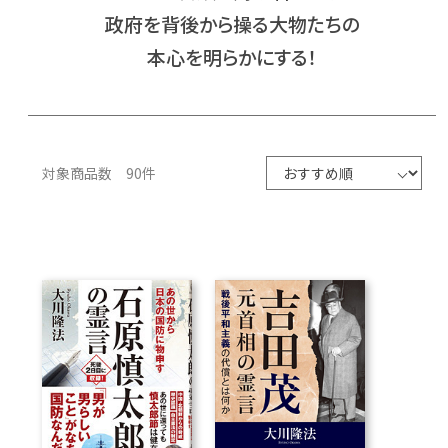
政府を背後から操る大物たちの
CD
本心を明らかにする！
DVD・ブルーレイ
雑貨
対象商品数 90件
外国語