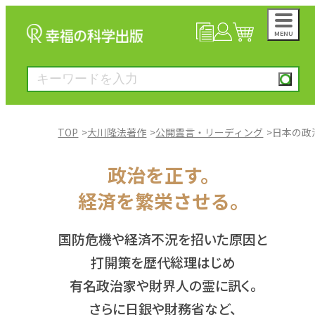
MENU
NEWS
マイページ
カート
TOP
大川隆法著作
公開霊言・リーディング
日本の政
大川隆法著作
政治を正す。
経済を繁栄させる。
一般書
国防危機や経済不況を招いた原因と
絵本
打開策を歴代総理はじめ
有名政治家や財界人の霊に訊く。
雑誌
さらに日銀や財務省など、