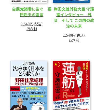
自民党諸君に告ぐ 福
岸田文雄外務大臣 守護
田赳夫の霊言
霊インタビュー 外
交 そして この国の政
1,540円(税込)
治の未来
四六判
1,540円(税込)
四六判