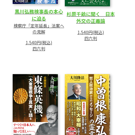
黒川弘務検事長の本心
杉原千畝に聞く 日本
に迫る
外交の正義論
検察庁「定年延長」法案へ
の見解
1,540円(税込)
四六判
1,540円(税込)
四六判