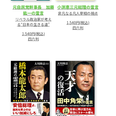
小渕恵三元総理の霊言
元自民党幹事長 加藤
紘一の霊言
非凡なる凡人宰相の視点
リベラル政治家が考え
1,540円(税込)
る“日本の生きる道”
四六判
1,540円(税込)
四六判