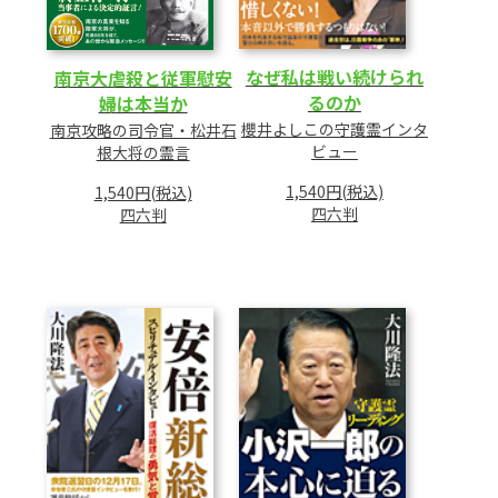
なぜ私は戦い続けられ
南京大虐殺と従軍慰安
るのか
婦は本当か
櫻井よしこの守護霊インタ
南京攻略の司令官・松井石
ビュー
根大将の霊言
1,540円(税込)
1,540円(税込)
四六判
四六判