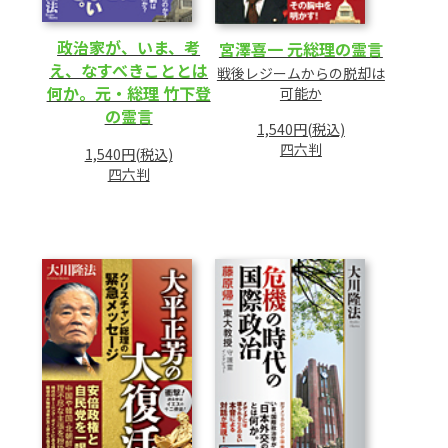
政治家が、いま、考
宮澤喜一 元総理の霊言
え、なすべきこととは
戦後レジームからの脱却は
何か。元・総理 竹下登
可能か
の霊言
1,540円(税込)
四六判
1,540円(税込)
四六判