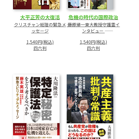
大平正芳の大復活
危機の時代の国際政治
クリスチャン総理の緊急メ
―― 藤原帰一東大教授守護霊イ
ッセージ
ンタビュー ――
1,540円(税込)
1,540円(税込)
四六判
四六判