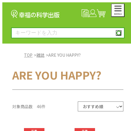
MENU
NEWS
マイページ
カート
TOP
雑誌
ARE YOU HAPPY?
大川隆法著作
ARE YOU HAPPY?
一般書
絵本
対象商品数 46件
雑誌
新着
新着