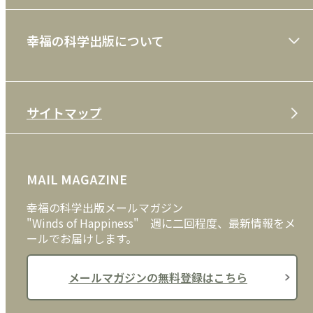
ショッピングガイド
絵本
幸福の科学出版について
利用規約
雑誌
特定商取引法
CD
会社案内
サイトマップ
プライバシーポリシー
DVD・ブルーレイ
メディア・ライブラリー
FAQ
雑貨
お問い合わせ
MAIL MAGAZINE
クッキーポリシー
外国語
幸福の科学出版メールマガジン
"Winds of Happiness" 週に二回程度、最新情報をメ
ールでお届けします。
メールマガジンの無料登録はこちら