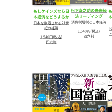
松下幸之助の未来経
もしケインズなら日
済リーディング
本経済をどうするか
消費税増税と日本経済
日本を復活させる21世
紀の経済
1,540円(税込)
四六判
1,540円(税込)
四六判