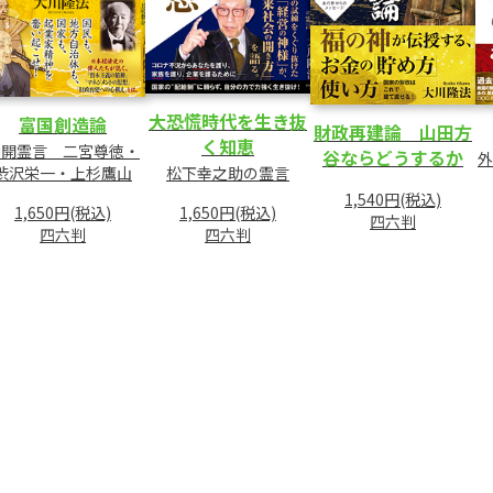
大恐慌時代を生き抜
富国創造論
財政再建論 山田方
く知恵
公開霊言 二宮尊徳・
谷ならどうするか
外
松下幸之助の霊言
渋沢栄一・上杉鷹山
1,540円(税込)
1,650円(税込)
1,650円(税込)
四六判
四六判
四六判