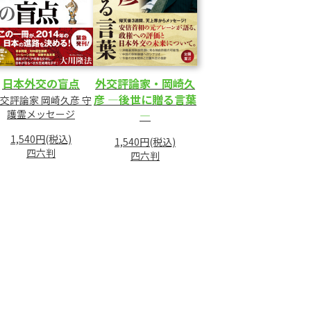
日本外交の盲点
外交評論家・岡崎久
彦 ―後世に贈る言葉
交評論家 岡崎久彦 守
護霊メッセージ
―
1,540円(税込)
1,540円(税込)
四六判
四六判