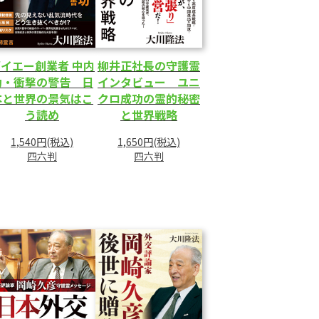
イエー創業者 中内
柳井正社長の守護霊
功・衝撃の警告 日
インタビュー ユニ
本と世界の景気はこ
クロ成功の霊的秘密
う読め
と世界戦略
1,540円(税込)
1,650円(税込)
四六判
四六判