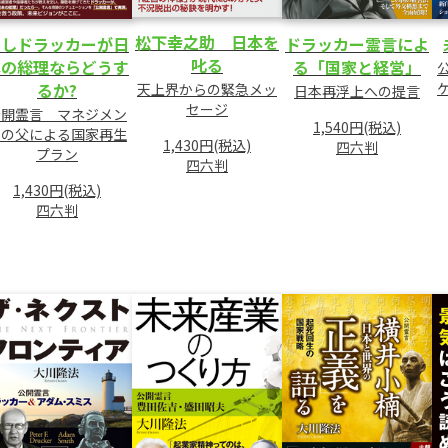
松下幸之助 日本を
もしドラッカーが日
ドラッカー霊言によ
叱る
本の総理ならどうす
る「国家と経営」
るか?
天上界からの緊急メッ
日本再浮上への提言
セージ
公開霊言 マネジメン
1,540円(税込)
トの父による国家再生
1,430円(税込)
四六判
プラン
四六判
1,430円(税込)
四六判