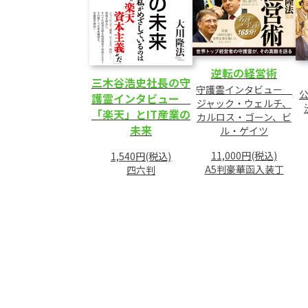
逆転の経営術
三木谷浩史社長の守
守護霊インタビュー
護霊インタビュー
ジャック・ウェルチ、
「楽天」とIT産業の
カルロス・ゴーン、ビ
未来
ル・ゲイツ
11,000円(税込)
1,540円(税込)
A5判豪華函入装丁
四六判