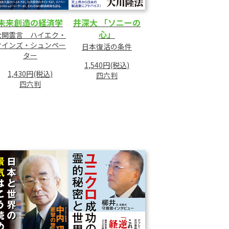
未来創造の経済学
井深大 「ソニーの
心」
公開霊言 ハイエク・
ケインズ・シュンペー
日本復活の条件
ター
1,540円(税込)
1,430円(税込)
四六判
四六判