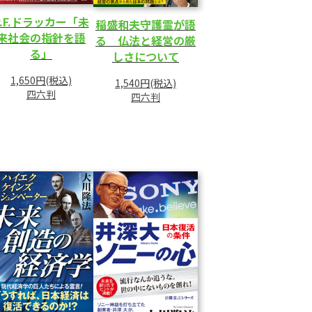
P.F.ドラッカー「未
稲盛和夫守護霊が語
来社会の指針を語
る 仏法と経営の厳
る」
しさについて
1,650円(税込)
1,540円(税込)
四六判
四六判