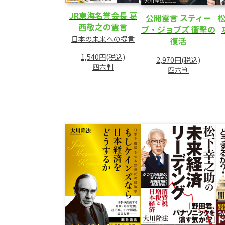
JR東海名誉会長 葛
公開霊言 スティー
西敬之の霊言
ブ・ジョブズ 衝撃の
日本の未来への提言
復活
1,540円(税込)
2,970円(税込)
四六判
四六判