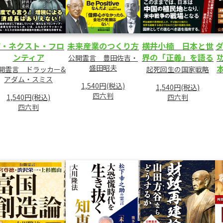
ザ・ネクスト・フロ
未来産業のつくり方
横井小楠 日本と世
ダ
ンティア
界の「正義」を語る
公開霊言 豊田佐吉・
盛田昭夫
開霊言 ドラッカー&
起死回生の国家戦略
アダム・スミス
1,540円(税込)
1,540円(税込)
四六判
1,540円(税込)
四六判
四六判