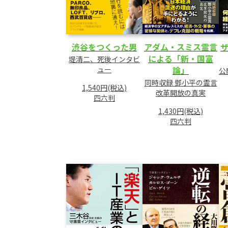
渋谷をつくった男
アダム・スミス霊言
による「新・国富
堤清二、死後インタビ
ュー
論」
公
同時収録 鄧小平の霊言
1,540円(税込)
改革開放の真実
四六判
1,430円(税込)
四六判