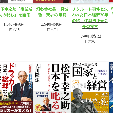
松下幸之助「事業成
幻冬舎社長 見城
リクルート事件と失
功の秘訣」を語る
徹 天才の嗅覚
われた日本経済20年
の謎 江副浩正元会
1,540円(税込)
1,540円(税込)
長の霊言
四六判
四六判
1,540円(税込)
四六判