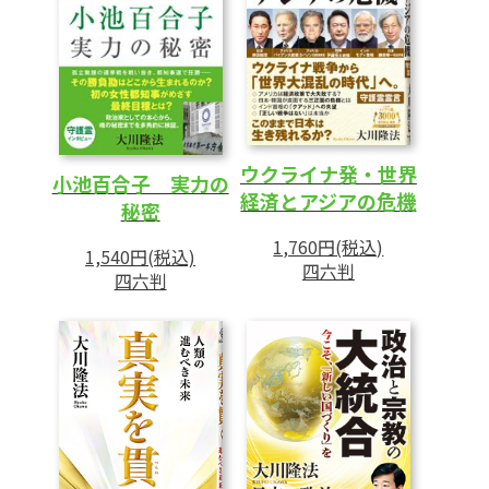
あとがき
ウクライナ発・世界
小池百合子 実力の
経済とアジアの危機
秘密
1,760円(税込)
1,540円(税込)
四六判
四六判