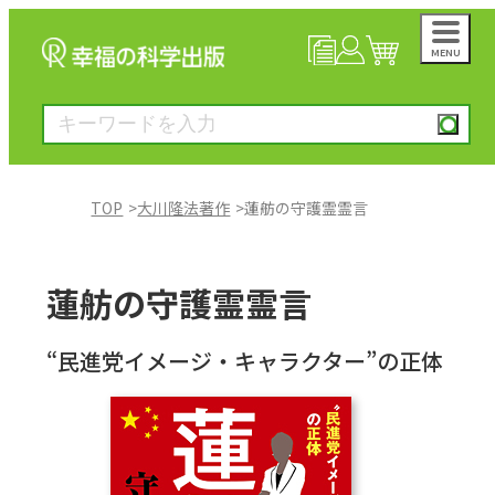
MENU
NEWS
マイページ
カート
TOP
大川隆法著作
蓮舫の守護霊霊言
大川隆法著作
蓮舫の守護霊霊言
一般書
“民進党イメージ・キャラクター”の正体
絵本
雑誌