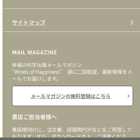
特定商取引法
CD
会社案内
サイトマップ
プライバシーポリシー
DVD・ブルーレイ
メディア・ライブラリー
FAQ
雑貨
お問い合わせ
MAIL MAGAZINE
クッキーポリシー
外国語
幸福の科学出版メールマガジン
"Winds of Happiness" 週に二回程度、最新情報をメ
ールでお届けします。
メールマガジンの無料登録はこちら
書店ご担当者様へ
書店様向けに、注文書、店頭用POPなどをご用意して
おります。ぜひ、ダウンロードの上、ご活用くださ