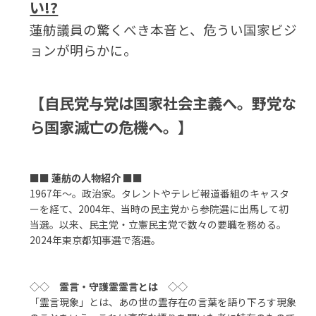
い!?
蓮舫議員の驚くべき本音と、危うい国家ビジ
ョンが明らかに。
【自民党与党は国家社会主義へ。野党な
ら国家滅亡の危機へ。】
■■
蓮舫の人物紹介
■■
1967年～。政治家。タレントやテレビ報道番組のキャスタ
ーを経て、2004年、当時の民主党から参院選に出馬して初
当選。以来、民主党・立憲民主党で数々の要職を務める。
2024年東京都知事選で落選。
◇◇
霊言・守護霊霊言とは
◇◇
「霊言現象」とは、あの世の霊存在の言葉を語り下ろす現象