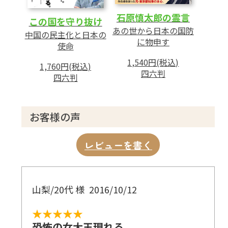
石原慎太郎の霊言
この国を守り抜け
あの世から日本の国防
中国の民主化と日本の
に物申す
使命
1,540円(税込)
1,760円(税込)
四六判
四六判
お客様の声
レビューを書く
山梨/20代 様
2016/10/12
★★★★★
恐怖の女大王現れる