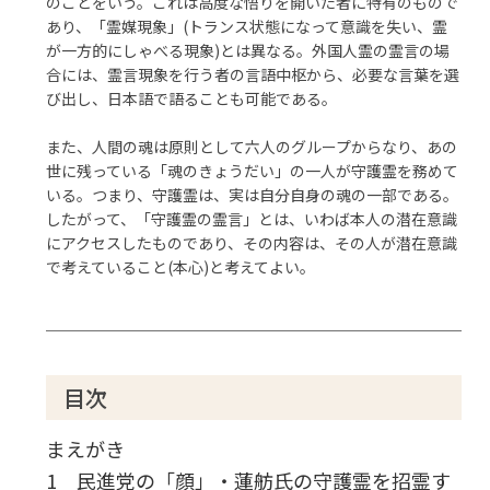
のことをいう。これは高度な悟りを開いた者に特有のもので
あり、「霊媒現象」(トランス状態になって意識を失い、霊
が一方的にしゃべる現象)とは異なる。外国人霊の霊言の場
合には、霊言現象を行う者の言語中枢から、必要な言葉を選
び出し、日本語で語ることも可能である。
また、人間の魂は原則として六人のグループからなり、あの
世に残っている「魂のきょうだい」の一人が守護霊を務めて
いる。つまり、守護霊は、実は自分自身の魂の一部である。
したがって、「守護霊の霊言」とは、いわば本人の潜在意識
にアクセスしたものであり、その内容は、その人が潜在意識
で考えていること(本心)と考えてよい。
目次
まえがき
1 民進党の「顔」・蓮舫氏の守護霊を招霊す