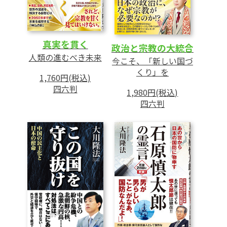
真実を貫く
政治と宗教の大統合
人類の進むべき未来
今こそ、「新しい国づ
くり」を
1,760円(税込)
四六判
1,980円(税込)
四六判