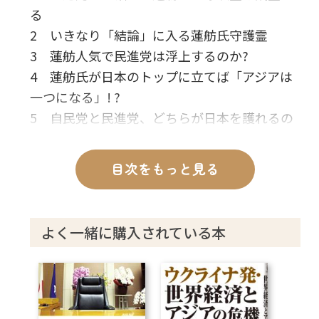
る
2 いきなり「結論」に入る蓮舫氏守護霊
3 蓮舫人気で民進党は浮上するのか?
4 蓮舫氏が日本のトップに立てば「アジアは
一つになる」! ?
5 自民党と民進党、どちらが日本を護れるの
か
6 「憲法改正」「天皇の生前退位問題」につ
目次をもっと見る
いて本音を訊く
7 経済政策も、やはり「中国シフト」なのか
8 蓮舫氏守護霊が語る「宗教観・信仰観」
よく一緒に購入されている本
9 中国寄りの思想を持つ蓮舫氏の「過去世」
とは
10 日本人は「隷従」と「自由」のどちらを
選ぶのか