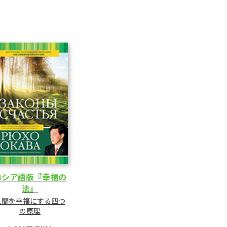
ロシア語版『幸福の
法』
人間を幸福にする四つ
の原理