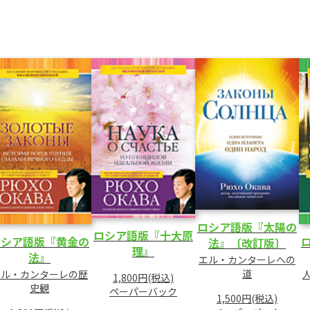
ロシア語版『太陽の
ロシア語版『十大原
ロシア語版『黄金の
法』〔改訂版〕
理』
法』
エル・カンターレへの
道
エル・カンターレの歴
1,800円(税込)
史観
ペーパーバック
1,500円(税込)