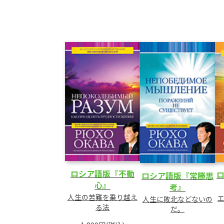
ロシア語版『不動
ロシア語版『常勝思
心』
考』
人生の苦難を乗り越え
人生に敗北などないの
る法
だ。