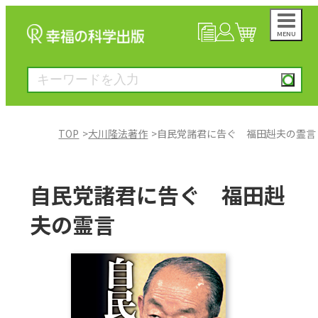
MENU
NEWS
マイページ
カート
TOP
大川隆法著作
自民党諸君に告ぐ 福田赳夫の霊言
大川隆法著作
自民党諸君に告ぐ 福田赳
一般書
夫の霊言
絵本
雑誌