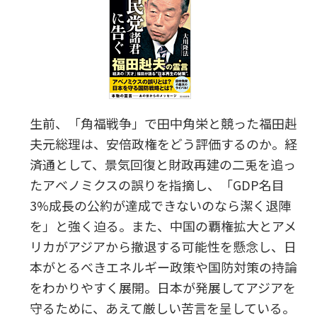
生前、「角福戦争」で田中角栄と競った福田赳
夫元総理は、安倍政権をどう評価するのか。経
済通として、景気回復と財政再建の二兎を追っ
たアベノミクスの誤りを指摘し、「GDP名目
3%成長の公約が達成できないのなら潔く退陣
を」と強く迫る。また、中国の覇権拡大とアメ
リカがアジアから撤退する可能性を懸念し、日
本がとるべきエネルギー政策や国防対策の持論
をわかりやすく展開。日本が発展してアジアを
守るために、あえて厳しい苦言を呈している。