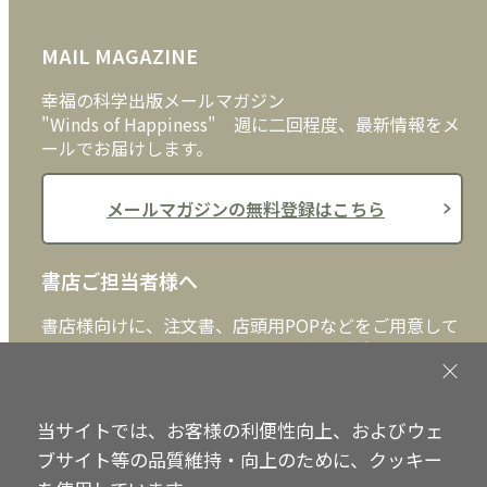
FAQ
雑貨
お問い合わせ
MAIL MAGAZINE
クッキーポリシー
外国語
幸福の科学出版メールマガジン
"Winds of Happiness" 週に二回程度、最新情報をメ
ールでお届けします。
メールマガジンの無料登録はこちら
書店ご担当者様へ
書店様向けに、注文書、店頭用POPなどをご用意して
おります。ぜひ、ダウンロードの上、ご活用くださ
い。
当サイトでは、お客様の利便性向上、およびウェ
書店ご担当者様へ
ブサイト等の品質維持・向上のために、クッキー