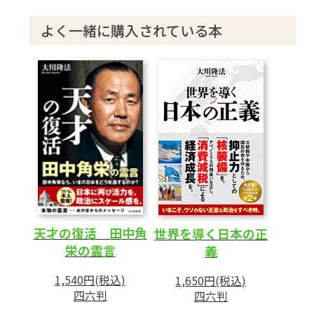
12 福田赳夫の「過去世」とは?
よく一緒に購入されている本
13 福田赳夫元総理の霊言を終えて
あとがき
天才の復活 田中角
世界を導く日本の正
栄の霊言
義
1,540円(税込)
1,650円(税込)
四六判
四六判