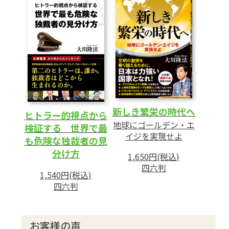
新しき繁栄の時代へ
ヒトラー的視点から
地球にゴールデン・エ
検証する 世界で最
イジを実現せよ
も危険な独裁者の見
分け方
1,650円(税込)
四六判
1,540円(税込)
四六判
お客様の声