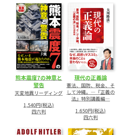
熊本震度7の神意と
現代の正義論
警告
憲法、国防、税金、そ
して沖縄。―『正義の
天変地異リーディング
法』特別講義編―
1,540円(税込)
1,650円(税込)
四六判
四六判