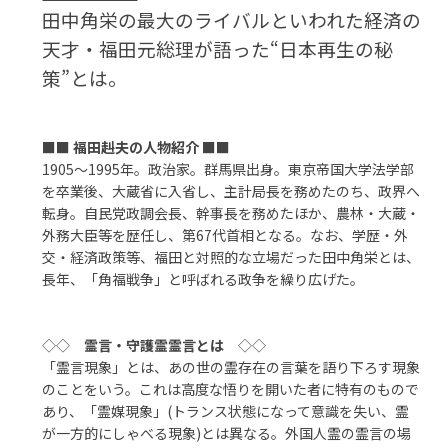
田中角栄の最大のライバルといわれた経済の
天才・福田元総理が語った“日本再生の秘
策”とは。
■■
福田赳夫の人物紹介
■■
1905～1995年。政治家。群馬県出身。東京帝国大学法学部
を卒業後、大蔵省に入省し、主計局長を務めたのち、政界へ
転身。自民党政調会長、幹事長を務めたほか、農林・大蔵・
外務大臣等を歴任し、第67代首相となる。なお、学歴・外
交・経済政策等、福田と対照的な立場だった田中角栄とは、
長年、「角福戦争」と呼ばれる政争を繰り広げた。
◇◇
霊言・守護霊霊言とは
◇◇
「霊言現象」とは、あの世の霊存在の言葉を語り下ろす現象
のことをいう。これは高度な悟りを開いた者に特有のもので
あり、「霊媒現象」(トランス状態になって意識を失い、霊
が一方的にしゃべる現象)とは異なる。外国人霊の霊言の場