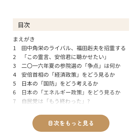
目次
まえがき
1 田中角栄のライバル、福田赳夫を招霊する
2 「この霊言、安倍君に聴かせたい」
3 二〇一六年夏の参院選の「争点」は何か
4 安倍首相の「経済政策」をどう見るか
5 日本の「国防」をどう考えるか
6 日本の「エネルギー政策」をどう見るか
7 自民党は「もう終わった」?
8 今の日本の政治、何がおかしいのか
9 福田赳夫が考える「成長産業」とは
目次をもっと見る
10 福田流「日本の富を増やす法」
11 日本は「アジアの警察官」となれ