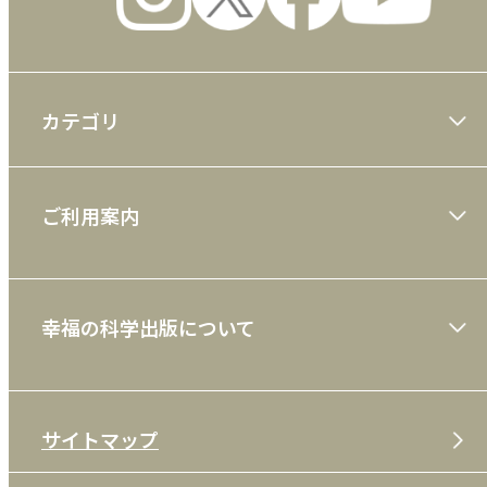
カテゴリ
大川隆法著作
ご利用案内
一般書
ショッピングガイド
絵本
幸福の科学出版について
利用規約
雑誌
特定商取引法
CD
会社案内
サイトマップ
プライバシーポリシー
DVD・ブルーレイ
メディア・ライブラリー