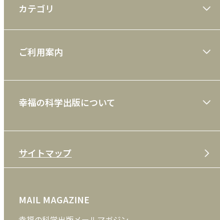
カテゴリ
大川隆法著作
ご利用案内
一般書
ショッピングガイド
絵本
幸福の科学出版について
利用規約
雑誌
特定商取引法
CD
会社案内
サイトマップ
プライバシーポリシー
DVD・ブルーレイ
メディア・ライブラリー
FAQ
雑貨
お問い合わせ
MAIL MAGAZINE
クッキーポリシー
外国語
幸福の科学出版メールマガジン