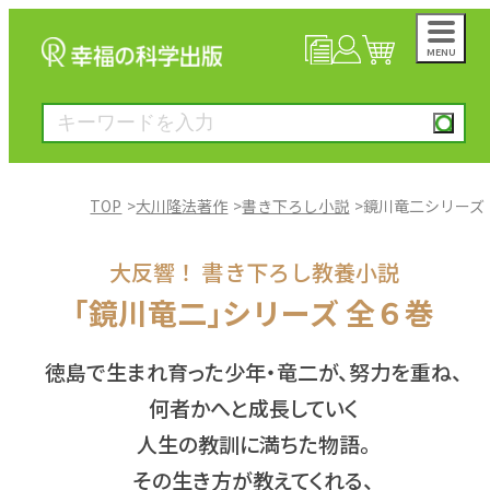
MENU
NEWS
マイページ
カート
TOP
大川隆法著作
書き下ろし小説
鏡川竜二シリーズ
大川隆法著作
大反響！ 書き下ろし教養小説
｢鏡川竜二｣シリーズ 全６巻
一般書
徳島で生まれ育った少年・竜二が、努力を重ね、
絵本
何者かへと成長していく
人生の教訓に満ちた物語。
雑誌
その生き方が教えてくれる、