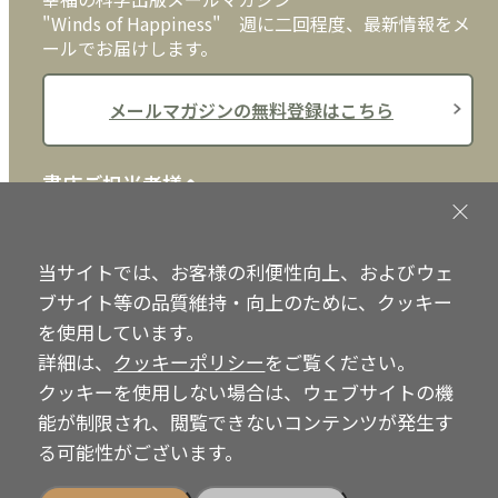
"Winds of Happiness" 週に二回程度、最新情報をメ
ールでお届けします。
メールマガジンの無料登録はこちら
書店ご担当者様へ
書店様向けに、注文書、店頭用POPなどをご用意して
おります。ぜひ、ダウンロードの上、ご活用くださ
当サイトでは、お客様の利便性向上、およびウェ
い。
ブサイト等の品質維持・向上のために、クッキー
を使用しています。
書店ご担当者様へ
詳細は、
クッキーポリシー
をご覧ください。
クッキーを使用しない場合は、ウェブサイトの機
能が制限され、閲覧できないコンテンツが発生す
Copyright © IRH Press Co.,Ltd. All Rights Reserved.
る可能性がございます。