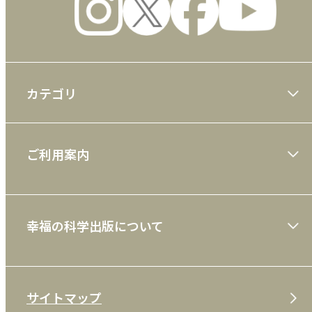
カテゴリ
大川隆法著作
ご利用案内
一般書
ショッピングガイド
絵本
幸福の科学出版について
利用規約
雑誌
特定商取引法
CD
会社案内
サイトマップ
プライバシーポリシー
DVD・ブルーレイ
メディア・ライブラリー