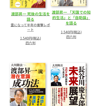
渡部昇一 「天国での知
渡部昇一 死後の生活を
的生活」と「自助論」
語る
を語る
霊になって半年の衝撃レポ
ート
1,540円(税込)
四六判
1,540円(税込)
四六判