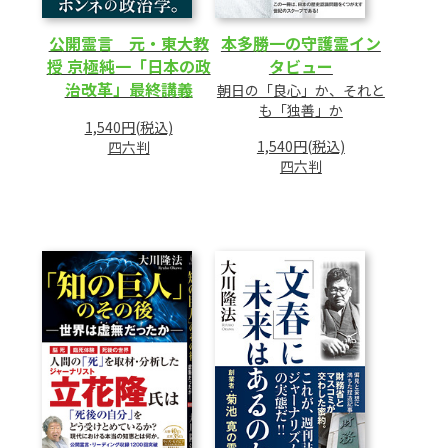
公開霊言 元・東大教
本多勝一の守護霊イン
授 京極純一「日本の政
タビュー
治改革」最終講義
朝日の「良心」か、それと
も「独善」か
1,540円(税込)
1,540円(税込)
四六判
四六判