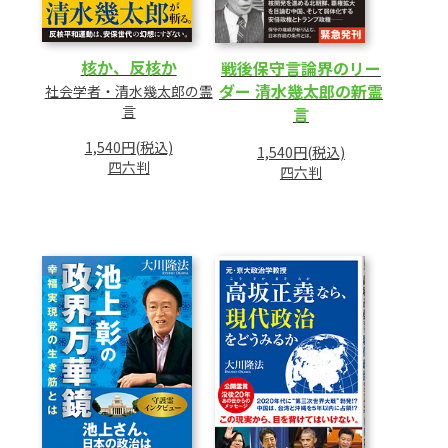
核か、反核か
戦後保守言論界のリー
ダー 清水幾太郎の新霊
社会学者・清水幾太郎の霊
言
言
1,540円(税込)
1,540円(税込)
四六判
四六判