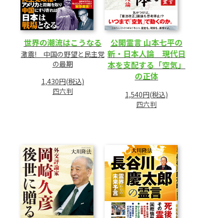
世界の潮流はこうなる
公開霊言 山本七平の
新・日本人論 現代日
激震! 中国の野望と民主党
の最期
本を支配する「空気」
の正体
1,430円(税込)
四六判
1,540円(税込)
四六判