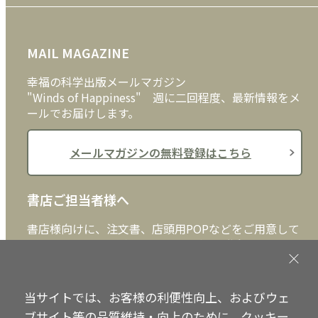
FAQ
雑貨
お問い合わせ
MAIL MAGAZINE
クッキーポリシー
外国語
幸福の科学出版メールマガジン
"Winds of Happiness" 週に二回程度、最新情報をメ
ールでお届けします。
メールマガジンの無料登録はこちら
書店ご担当者様へ
書店様向けに、注文書、店頭用POPなどをご用意して
おります。ぜひ、ダウンロードの上、ご活用くださ
い。
当サイトでは、お客様の利便性向上、およびウェ
書店ご担当者様へ
ブサイト等の品質維持・向上のために、クッキー