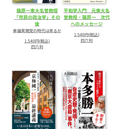
篠原一東大名誉教授
平和学入門 元東大名
「市民の政治学」その
誉教授・篠原一 次代
後
へのメッセージ
幸福実現党の時代は来るか
1,540円(税込)
四六判
1,540円(税込)
四六判