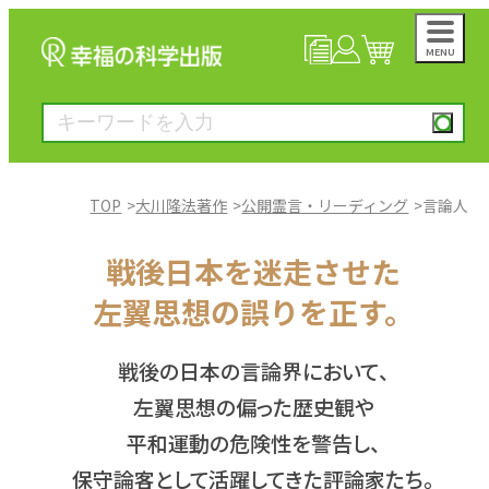
MENU
NEWS
マイページ
カート
TOP
大川隆法著作
公開霊言・リーディング
言論人
大川隆法著作
戦後日本を迷走させた
左翼思想の誤りを正す。
一般書
戦後の日本の言論界において、
絵本
左翼思想の偏った歴史観や
平和運動の危険性を警告し、
雑誌
保守論客として活躍してきた評論家たち。