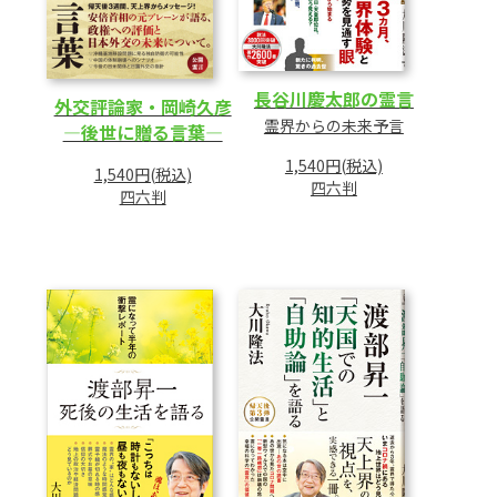
長谷川慶太郎の霊言
外交評論家・岡崎久彦
霊界からの未来予言
―後世に贈る言葉―
1,540円(税込)
1,540円(税込)
四六判
四六判