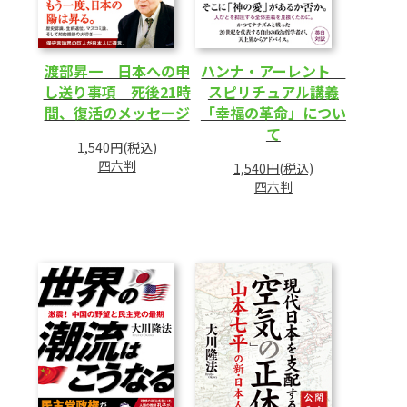
渡部昇一 日本への申
ハンナ・アーレント
し送り事項 死後21時
スピリチュアル講義
間、復活のメッセージ
「幸福の革命」につい
て
1,540円(税込)
四六判
1,540円(税込)
四六判