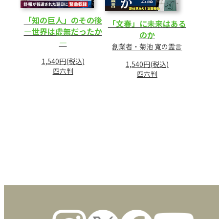
「知の巨人」のその後
「文春」に未来はある
―世界は虚無だったか
のか
―
創業者・菊池 寛の霊言
1,540円(税込)
1,540円(税込)
四六判
四六判