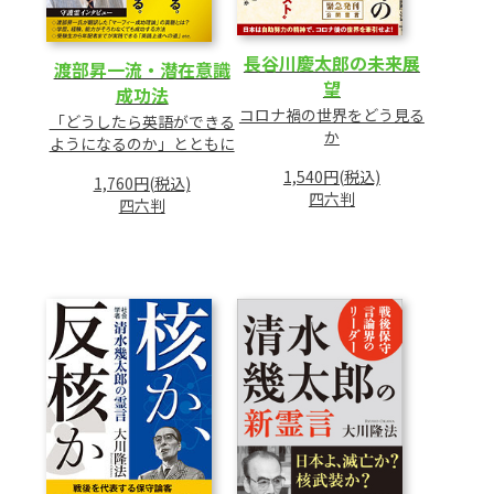
長谷川慶太郎の未来展
渡部昇一流・潜在意識
望
成功法
コロナ禍の世界をどう見る
「どうしたら英語ができる
か
ようになるのか」とともに
1,540円(税込)
1,760円(税込)
四六判
四六判