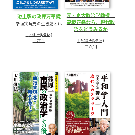
元・京大政治学教授
池上彰の政界万華鏡
高坂正堯なら、現代政
幸福実現党の生き筋とは
治をどうみるか
1,540円(税込)
1,540円(税込)
四六判
四六判