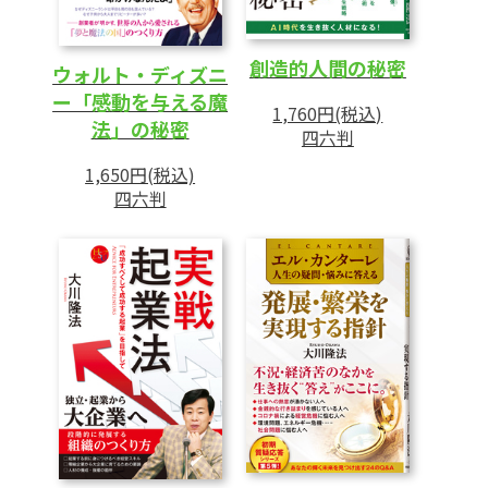
創造的人間の秘密
ウォルト・ディズニ
ー「感動を与える魔
1,760円(税込)
法」の秘密
四六判
1,650円(税込)
四六判