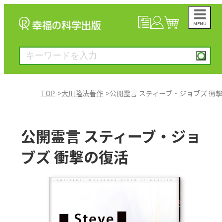
MENU
NEWS
マイページ
カート
TOP
大川隆法著作
公開霊言 スティーブ・ジョブズ 衝
大川隆法著作
公開霊言 スティーブ・ジョ
一般書
ブズ 衝撃の復活
絵本
雑誌