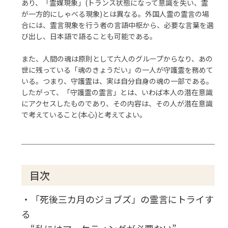
あり、「霊媒現象」(トランス状態になって意識を失い、霊
が一方的にしゃべる現象)とは異なる。外国人霊の霊言の場
合には、霊言現象を行う者の言語中枢から、必要な言葉を選
び出し、日本語で語ることも可能である。
また、人間の魂は原則として六人のグループからなり、あの
世に残っている「魂のきょうだい」の一人が守護霊を務めて
いる。つまり、守護霊は、実は自分自身の魂の一部である。
したがって、「守護霊の霊言」とは、いわば本人の潜在意識
にアクセスしたものであり、その内容は、その人が潜在意識
で考えていること(本心)と考えてよい。
目次
・「死後三カ月のジョブズ」の霊言にトライす
る