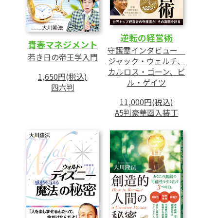
逆転の経営術
青春マネジメント
守護霊インタビュー
若き日の帝王学入門
ジャック・ウェルチ、
カルロス・ゴーン、ビ
1,650円(税込)
ル・ゲイツ
四六判
11,000円(税込)
A5判豪華函入装丁