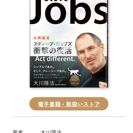
CD
DVD・ブルーレイ
雑貨
外国語
電子書籍・取扱いストア
著者
大川隆法