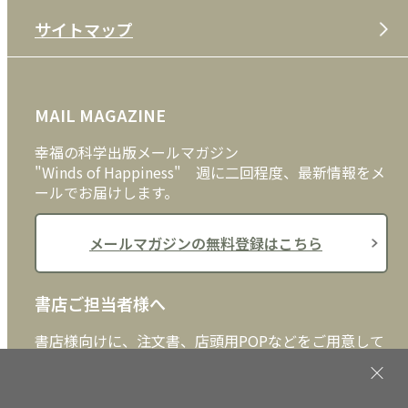
サイトマップ
プライバシーポリシー
DVD・ブルーレイ
メディア・ライブラリー
FAQ
雑貨
お問い合わせ
MAIL MAGAZINE
クッキーポリシー
外国語
幸福の科学出版メールマガジン
"Winds of Happiness" 週に二回程度、最新情報をメ
ールでお届けします。
メールマガジンの無料登録はこちら
書店ご担当者様へ
書店様向けに、注文書、店頭用POPなどをご用意して
おります。ぜひ、ダウンロードの上、ご活用くださ
い。