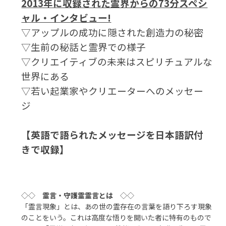
2013年に収録された霊界からの73分スペシ
ャル・インタビュー!
▽アップルの成功に隠された創造力の秘密
▽生前の秘話と霊界での様子
▽クリエイティブの未来はスピリチュアルな
世界にある
▽若い起業家やクリエーターへのメッセー
ジ
【英語で語られたメッセージを日本語訳付
きで収録】
◇◇
霊言・守護霊霊言とは
◇◇
「霊言現象」とは、あの世の霊存在の言葉を語り下ろす現象
のことをいう。これは高度な悟りを開いた者に特有のもので