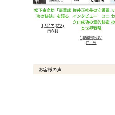
松下幸之助「事業成
柳井正社長の守護霊
功の秘訣」を語る
インタビュー ユニ
わ
クロ成功の霊的秘密
1,540円(税込)
と世界戦略
四六判
1,650円(税込)
四六判
お客様の声