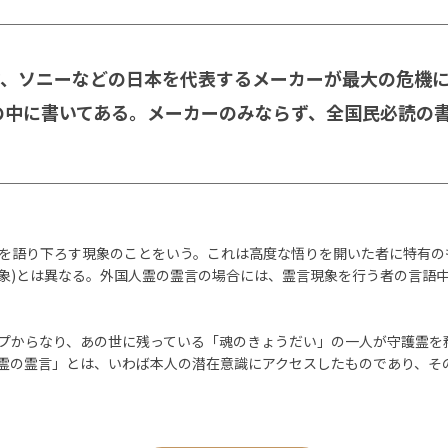
ク、ソニーなどの日本を代表するメーカーが最大の危機
の中に書いてある。メーカーのみならず、全国民必読の
を語り下ろす現象のことをいう。これは高度な悟りを開いた者に特有の
象)とは異なる。外国人霊の霊言の場合には、霊言現象を行う者の言語
プからなり、あの世に残っている「魂のきょうだい」の一人が守護霊を
霊の霊言」とは、いわば本人の潜在意識にアクセスしたものであり、そ