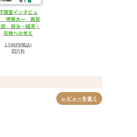
守護霊インタビュ
ー 堺屋太一 異質
な目 政治・経済・
宗教への考え
1,540円(税込)
四六判
レビューを書く