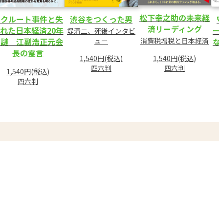
松下幸之助の未来経
リクルート事件と失
渋谷をつくった男
済リーディング
れた日本経済20年
堤清二、死後インタビ
消費税増税と日本経済
の謎 江副浩正元会
ュー
長の霊言
1,540円(税込)
1,540円(税込)
四六判
四六判
1,540円(税込)
四六判