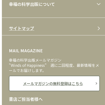
幸福の科学出版について
利用規約
雑誌
特定商取引法
CD
会社案内
サイトマップ
プライバシーポリシー
DVD・ブルーレイ
メディア・ライブラリー
FAQ
雑貨
お問い合わせ
MAIL MAGAZINE
クッキーポリシー
外国語
幸福の科学出版メールマガジン
"Winds of Happiness" 週に二回程度、最新情報をメ
ールでお届けします。
メールマガジンの無料登録はこちら
書店ご担当者様へ