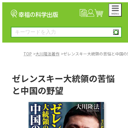
MENU
NEWS
マイページ
カート
TOP
大川隆法著作
ゼレンスキー大統領の苦悩と中国の
大川隆法著作
ゼレンスキー大統領の苦悩
一般書
と中国の野望
絵本
雑誌