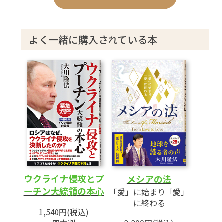
が起きてもいい?
5 今後のウクライナはどうなるのか
6 やはり大統領の器ではなかった?
よく一緒に購入されている本
7 最後は亡命か、殺されるか
第2章 「ウクライナ問題」終結への道筋
─「ゼレンスキー大統領守護霊の霊
言」解説─
第二部 中国による世界支配への警鐘
─李克強首相守護霊の霊言─
1 「大戦争の時代」に入る懸念を示す李克
強氏の守護霊
ウクライナ侵攻とプ
メシアの法
2 李克強首相が果たしてきた役割とは
ーチン大統領の本心
「愛」に始まり「愛」
に終わる
3 日本に必要な軍事力とは
1,540円(税込)
4 二つの軍事大国を敵に回したバイデン大