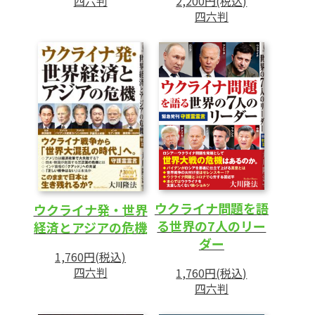
四六判
2,200円(税込)
統領の失敗
四六判
5 「凶悪化する中国」と「日本に訪れる戦
後のツケ」
あとがき
ウクライナ問題を語
ウクライナ発・世界
る世界の7人のリー
経済とアジアの危機
ダー
1,760円(税込)
四六判
1,760円(税込)
四六判