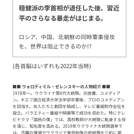
穏健派の李首相が退任した後、習近
平のさらなる暴走がはじまる。
ロシア、中国、北朝鮮の同時軍事侵攻
を、世界は阻止できるのか!?
(各首脳はいずれも2022年当時)
■■
ウォロディミル・ゼレンスキーの人物紹介
■■
1978年～。ウクライナ第6代大統領。元俳優、コメディア
ン。キエフ国立経済大学法学部卒業後、プロのコメディアン
を目指す。友人たちと劇団を結成し、テレビ番組制作会社を
設立。バラエティー番組や映画等で成功を収めた。特にテレ
ビドラマ「国民の僕」では、高校教師が大統領に転身する役
を演じ、知名度を高める。2019年ウクライナ大統領選挙で
は、汚職の撲滅やウクライナ東部紛争の終結等を公約に掲