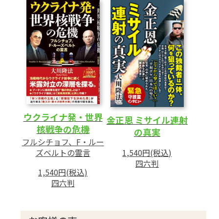
ウクライナ発・世界
金正恩 ミサイル連射
核戦争の危機
の真実
フルシチョフ、F・ルー
ズベルトの霊言
1,540円(税込)
四六判
1,540円(税込)
四六判