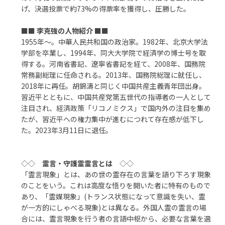
げ、決選投票で約73%の得票率を獲得し、圧勝した。
■■
李克強の人物紹介
■■
1955年～。中華人民共和国の政治家。1982年、北京大学法
学部を卒業し、1994年、同大大学院で経済学の博士号を取
得する。河南省書記、遼寧省書記を経て、2008年、国務院
常務副総理に任命される。2013年、国務院総理に就任し、
2018年に再任。胡錦濤と同じく中国共産主義青年団出身。
習近平とともに、中国共産党第五世代の指導者の一人として
注目され、経済政策「リコノミクス」で国内外の注目を集め
たが、習近平への権力集中が進むにつれて存在感が低下し
た。2023年3月11日に退任。
◇◇
霊言・守護霊霊言とは
◇◇
「霊言現象」とは、あの世の霊存在の言葉を語り下ろす現象
のことをいう。これは高度な悟りを開いた者に特有のもので
あり、「霊媒現象」(トランス状態になって意識を失い、霊
が一方的にしゃべる現象)とは異なる。外国人霊の霊言の場
合には、霊言現象を行う者の言語中枢から、必要な言葉を選