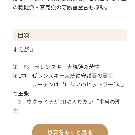
の穏健派・李克強の守護霊霊言も収録。
目次
まえがき
第一部 ゼレンスキー大統領の苦悩
第1章 ゼレンスキー大統領守護霊の霊言
1 「プーチンは〝ロシアのヒットラー”だ」
と主張
2 ウクライナがEUに入りたい「本当の理
由」
3 ウクライナを取り巻く各国の思惑
4 ウクライナを護るためには「世界大戦」
目次をもっと見る