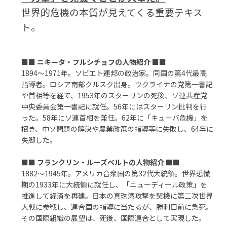
世界的危機の本質が見えてくる重要テキス
ト。
■■
ニキータ・フルシチョフの人物紹介
■■
1894～1971年。ソビエト連邦の政治家。同国の第4代最高
指導者。ロシア南部クルスク出身。ウクライナの党第一書記
や首相等を経て、1953年のスターリンの死後、ソ連共産党
中央委員会第一書記に就任。56年にはスターリン批判を行
った。58年にソ連首相を兼任。62年に「キューバ危機」を
招き、中ソ問題の解決や農業政策の指導等に失敗し、64年に
失脚した。
■■
フランクリン・ルーズベルトの人物紹介
■■
1882～1945年。アメリカ合衆国の第32代大統領。世界恐慌
期の1933年に大統領に就任し、「ニューディール政策」を
推進して経済を再建。日本の真珠湾攻撃を契機に第二次世界
大戦に参戦し、連合国の指導に当たるが、勝利目前に急死。
その国際組織の展望は、死後、国際連合として実現した。