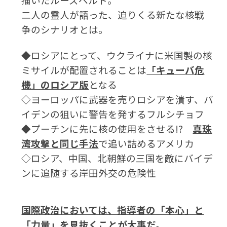
二人の霊人が語った、迫りくる新たな核戦
争のシナリオとは。
◆ロシアにとって、ウクライナに米国製の核
ミサイルが配置されることは
「キューバ危
機」のロシア版
となる
◇ヨーロッパに武器を売りロシアを潰す、バ
イデンの狙いに警告を発するフルシチョフ
◆プーチンに先に核の使用をさせる!?
真珠
湾攻撃と同じ手法
で追い詰めるアメリカ
◇ロシア、中国、北朝鮮の三国を敵にバイデ
ンに追随する岸田外交の危険性
国際政治においては、指導者の「本心」と
「力量」を見抜くことが大事だ。