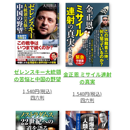
ゼレンスキー大統領
金正恩 ミサイル連射
の苦悩と中国の野望
の真実
1,540円(税込)
1,540円(税込)
四六判
四六判