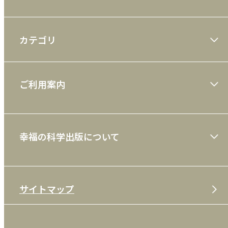
カテゴリ
大川隆法著作
ご利用案内
一般書
ショッピングガイド
絵本
幸福の科学出版について
利用規約
雑誌
特定商取引法
CD
会社案内
サイトマップ
プライバシーポリシー
DVD・ブルーレイ
メディア・ライブラリー
FAQ
雑貨
お問い合わせ