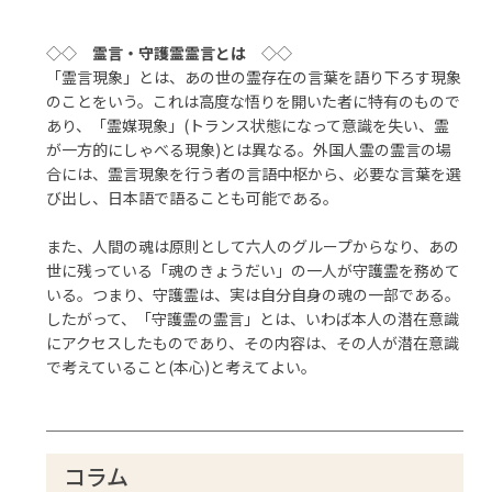
◇◇
霊言・守護霊霊言とは
◇◇
「霊言現象」とは、あの世の霊存在の言葉を語り下ろす現象
のことをいう。これは高度な悟りを開いた者に特有のもので
あり、「霊媒現象」(トランス状態になって意識を失い、霊
が一方的にしゃべる現象)とは異なる。外国人霊の霊言の場
合には、霊言現象を行う者の言語中枢から、必要な言葉を選
び出し、日本語で語ることも可能である。
また、人間の魂は原則として六人のグループからなり、あの
世に残っている「魂のきょうだい」の一人が守護霊を務めて
いる。つまり、守護霊は、実は自分自身の魂の一部である。
したがって、「守護霊の霊言」とは、いわば本人の潜在意識
にアクセスしたものであり、その内容は、その人が潜在意識
で考えていること(本心)と考えてよい。
コラム