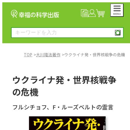
MENU
NEWS
マイページ
カート
TOP
大川隆法著作
ウクライナ発・世界核戦争の危機
大川隆法著作
ウクライナ発・世界核戦争
一般書
の危機
絵本
フルシチョフ、F・ルーズベルトの霊言
雑誌