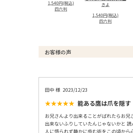
1,540円(税込)
きよ
四六判
1,540円(税込)
四六判
お客様の声
田中 様
2023/12/23
★★★★★
能ある鷹は爪を隠す
お兄さんより出来ることがばれたらお兄
出来ないふりしていたんじゃないかと 読
人に悟られず静かに歩む術をこの頃から