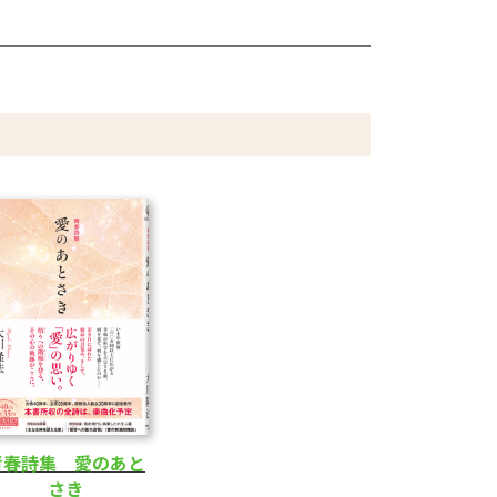
青春詩集 愛のあと
さき