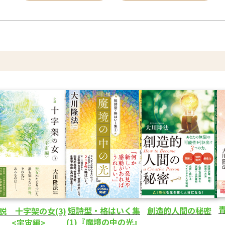
短詩型・格はいく集
創造的人間の秘密
説 十字架の女(3)
(1)『魔境の中の光』
<宇宙編>