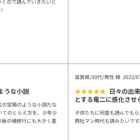
いくので読んでいきたいと
!
滋賀県/30代/男性 様
2022/0
ような小説
★★★★★
日々の出
とする竜二に感化させ
代の宝箱のような小説だな
いてのとらえ方を、少年少
子供たちに何度も読んでもら
の後の魂修行にも大きく差
商社マン時代も読みたいです