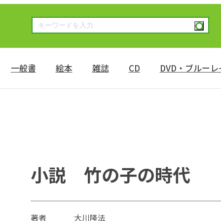
一般書
絵本
雑誌
CD
DVD・ブルーレ
小説 竹の子の時代
著者
大川隆法