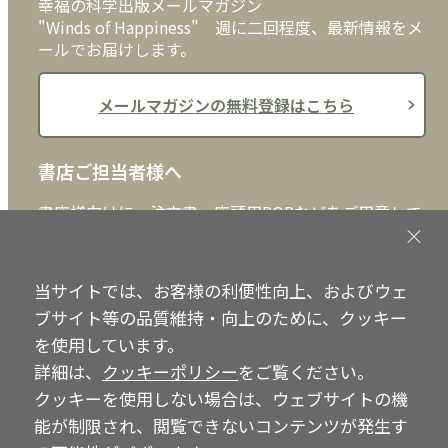
幸福の科学出版メールマガジン
"Winds of Happiness" 週に二回程度、最新情報をメ
ールでお届けします。
メールマガジンの無料登録はこちら
書店ご担当者様へ
書店様向けに、注文書、店頭用POPなどをご用意して
おります。ぜひ、ダウンロードの上、ご活用くださ
い。
当サイトでは、お客様の利便性向上、およびウェ
書店ご担当者様へ
ブサイト等の品質維持・向上のために、クッキー
を使用しています。
詳細は、
クッキーポリシー
をご覧ください。
クッキーを使用しない場合は、ウェブサイトの機
Copyright © IRH Press Co.,Ltd. All Rights Reserved.
能が制限され、閲覧できないコンテンツが発生す