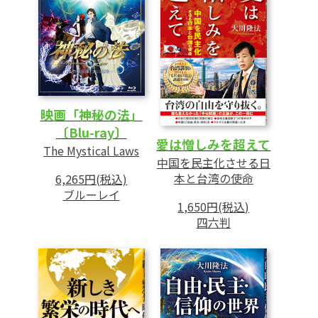
映画「神秘の法」
〔Blu-ray〕
愛は憎しみを超えて
The Mystical Laws
中国を民主化させる日
本と台湾の使命
6,265円(税込)
ブルーレイ
1,650円(税込)
四六判