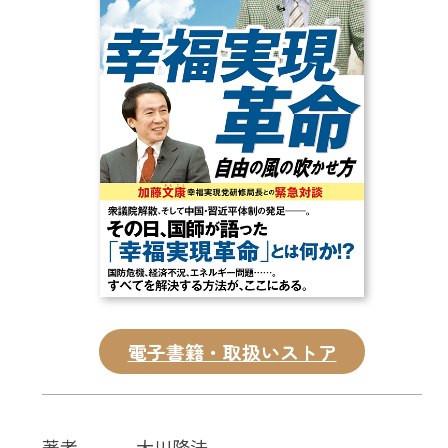
CD
DVD・ブルーレイ
雑貨
外国語
電子書籍・取扱いストア
著者
大川隆法