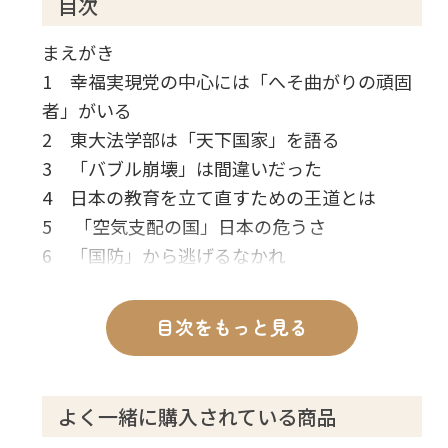
目次
まえがき
1 幸福実現党の中心には「へそ曲がりの頑固
者」がいる
2 東大法学部は「天下国家」を語る
3 「バブル崩壊」は間違いだった
4 日本の教育を立て直すための王道とは
5 「空気支配の国」日本の危うさ
6 「国防」から逃げるなかれ
7 日本を「経済成長路線」に乗せよ
8 中国が内乱で崩壊する可能性
目次をもっと見る
9 「国防の最前線」で考えたこと
10 民主党政権に対する総括
11 「自由」の対極にあるのは「大きな政
よく一緒に購入されている商品
府」