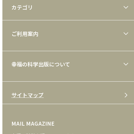
カテゴリ
大川隆法著作
ご利用案内
一般書
ショッピングガイド
絵本
幸福の科学出版について
利用規約
雑誌
特定商取引法
CD
会社案内
サイトマップ
プライバシーポリシー
DVD・ブルーレイ
メディア・ライブラリー
FAQ
雑貨
お問い合わせ
MAIL MAGAZINE
クッキーポリシー
外国語