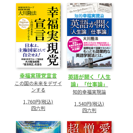
12 「福祉への誘惑」を捨て、「自助努力の
精神」を
13 大学教育のイノベーションが必要なとき
14 事前の「シミュレーション訓練」が未来
を拓く
15 外交にも「ディベート能力」が必要
16 「習近平の怖さ」を知らない日本のマス
コミ
17 これからの四年間は「日本にとっての試
幸福実現党宣言
英語が開く「人生
練」
この国の未来をデザイ
論」「仕事論」
18 本当に「幸福実現革命」を起こしたい
ンする
知的幸福実現論
19 不惜身命で戦い、「自由の風」を吹かせ
1,760円(税込)
1,540円(税込)
よう!
四六判
四六判
あとがき