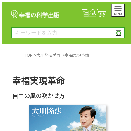
MENU
NEWS
マイページ
カート
TOP
大川隆法著作
幸福実現革命
大川隆法著作
幸福実現革命
一般書
自由の風の吹かせ方
絵本
雑誌