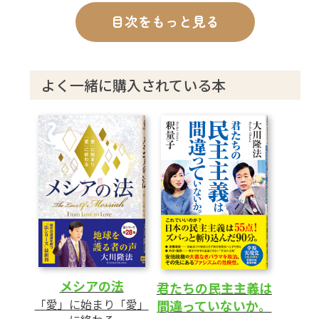
8 宗教と政治は補完し合うべきである
目次をもっと見る
第2章 この国の未来をデザインする
1 この国に必要な「理念」とは
よく一緒に購入されている本
2 憲法は何を守ろうとしているのか
3 裁判員制度がはらむ危険性とは
4 「信教の自由」の解釈について
5 「言論・出版の自由」と「名誉毀損」の問
題
6 「生存権」に関する問題
7 「財産権」に関する問題
8 「努力する者が報われる社会」をつくるべ
き
メシアの法
君たちの民主主義は
第3章 「幸福実現党」についての質疑応答
「愛」に始まり「愛」
間違っていないか。