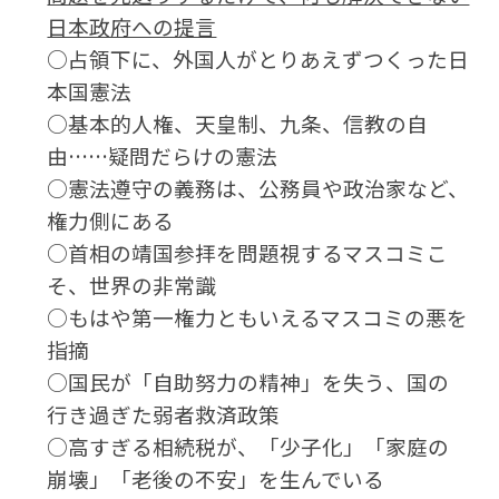
日本政府への提言
○占領下に、外国人がとりあえずつくった日
本国憲法
○基本的人権、天皇制、九条、信教の自
由……疑問だらけの憲法
○憲法遵守の義務は、公務員や政治家など、
権力側にある
○首相の靖国参拝を問題視するマスコミこ
そ、世界の非常識
○もはや第一権力ともいえるマスコミの悪を
指摘
○国民が「自助努力の精神」を失う、国の
行き過ぎた弱者救済政策
○高すぎる相続税が、「少子化」「家庭の
崩壊」「老後の不安」を生んでいる