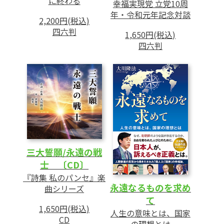
に終わる
1 幸福実現党の魅力とは
幸福実現党 立党10周
年・令和元年記念対談
2 税金問題について
2,200円(税込)
3 医療問題について
四六判
1,650円(税込)
4 政治とお金の問題について
四六判
5 外交問題について
6 幸福実現党を支援すると、どうなるのか
7 経済対策について
三大誓願/永遠の戦
士 〔CD〕
『詩集 私のパンセ』楽
永遠なるものを求め
曲シリーズ
て
1,650円(税込)
人生の意味とは、国家
CD
の理想とは