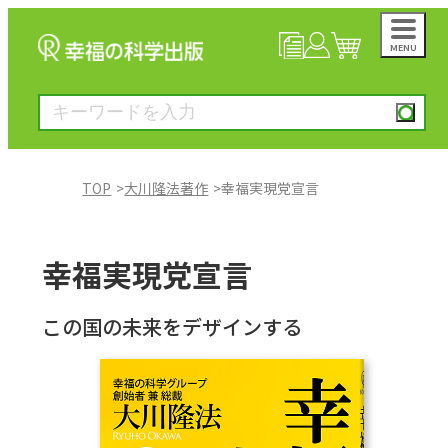
MENU
NEWS
マイページ
カート
TOP
大川隆法著作
幸福実現党宣言
大川隆法著作
幸福実現党宣言
一般書
この国の未来をデザインする
絵本
雑誌