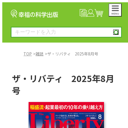
MENU
NEWS
マイページ
カート
TOP
雑誌
ザ・リバティ 2025年8月号
大川隆法著作
ザ・リバティ 2025年8月
一般書
号
絵本
雑誌