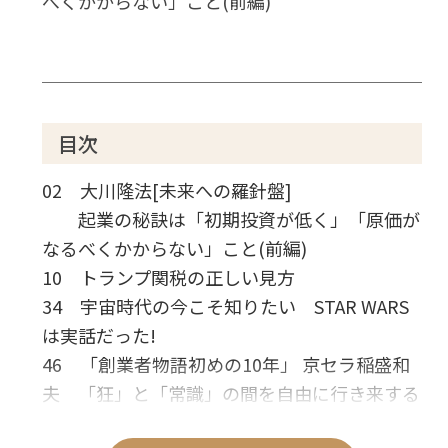
べくかからない」こと(前編)
目次
02 大川隆法[未来への羅針盤]
起業の秘訣は「初期投資が低く」「原価が
なるべくかからない」こと(前編)
10 トランプ関税の正しい見方
34 宇宙時代の今こそ知りたい STAR WARS
は実話だった!
46 「創業者物語初めの10年」 京セラ稲盛和
夫 「狂」と「常識」の間を自由に行き来する
54 地域シリーズ 南大阪