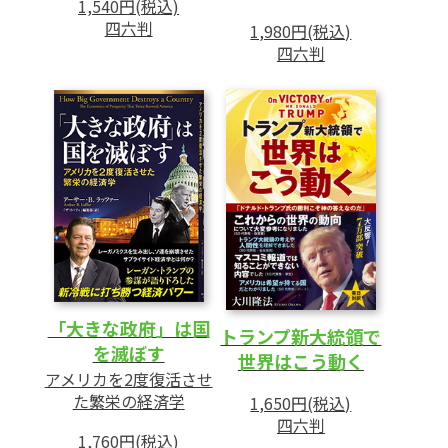
1,540円(税込)
コール問題―― 頼総統の決死の一撃
四六判
1,980円(税込)
90 宇宙人最深ファイル
四六判
92 大人の身だしなみ講座
93 HSU 神様の学問 入門編
94 Book
96 Movie
「大きな政府」は国
トランプ新大統領で
を滅ぼす
世界はこう動く
アメリカを2度復活させ
た繁栄の経済学
1,650円(税込)
四六判
1,760円(税込)