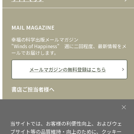
プライバシーポリシー
DVD・ブルーレイ
メディア・ライブラリー
FAQ
雑貨
お問い合わせ
MAIL MAGAZINE
クッキーポリシー
外国語
幸福の科学出版メールマガジン
"Winds of Happiness" 週に二回程度、最新情報をメ
ールでお届けします。
メールマガジンの無料登録はこちら
書店ご担当者様へ
書店様向けに、注文書、店頭用POPなどをご用意して
おります。ぜひ、ダウンロードの上、ご活用くださ
い。
当サイトでは、お客様の利便性向上、およびウェ
書店ご担当者様へ
ブサイト等の品質維持・向上のために、クッキー