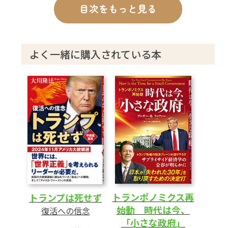
やる気の源泉は「信じる心」 「自助努力
目次をもっと見る
の精神」が繁栄の道を開く
66 空海と魔術師マーリン 東西で最高峰の
霊能者を比較する
よく一緒に購入されている本
74 ニュースのミカタ 1 政治 自民・立憲の
大連立に要注意! 野田左翼政権誕生なら天変
地異への道
76 ニュースのミカタ 2 生活 不眠の悩みに
答える
78 Voice 読者の声
80 編集後記
81 プレゼント
84 トランポノミクス 第2幕がスタート 時代
が要請する「繁栄の経済学」
トランポノミクス再
トランプは死せず
86 釈量子の宗教立国への道
始動 時代は今、
復活への信念
「小さな政府」
88 ニッポンの新常識 軍事学入門 台湾のリ