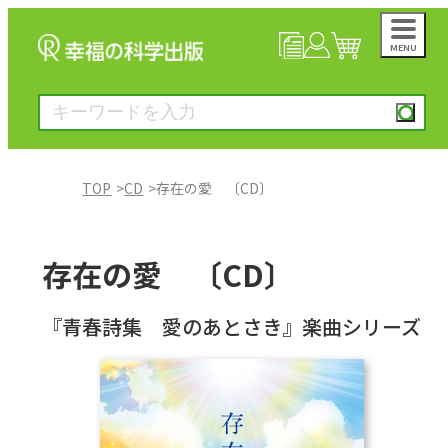
MENU
NEWS
マイページ
カート
TOP
CD
存在の愛 〔CD〕
大川隆法著作
存在の愛 〔CD〕
一般書
『青春詩集 愛のあとさき』楽曲シリーズ
絵本
雑誌