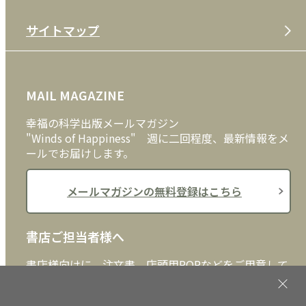
特定商取引法
CD
会社案内
サイトマップ
プライバシーポリシー
DVD・ブルーレイ
メディア・ライブラリー
FAQ
雑貨
お問い合わせ
MAIL MAGAZINE
クッキーポリシー
外国語
幸福の科学出版メールマガジン
"Winds of Happiness" 週に二回程度、最新情報をメ
ールでお届けします。
メールマガジンの無料登録はこちら
書店ご担当者様へ
書店様向けに、注文書、店頭用POPなどをご用意して
おります。ぜひ、ダウンロードの上、ご活用くださ
い。