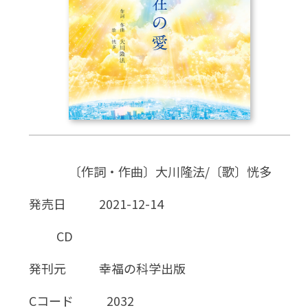
CD
DVD・ブルーレイ
雑貨
外国語
〔作詞・作曲〕大川隆法/〔歌〕恍多
発売日
2021-12-14
CD
発刊元
幸福の科学出版
Cコード
2032