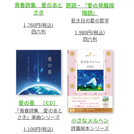
青春詩集 愛のあと
原説・『愛の発展段
さき
階説』
若き日の愛の哲学
1,760円(税込)
四六判
1,980円(税込)
四六判
愛の星 〔CD〕
『青春詩集 愛のあと
さき』楽曲シリーズ
小さなメルヘン
詩篇絵本シリーズ
1,100円(税込)