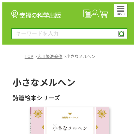
MENU
NEWS
マイページ
カート
TOP
大川隆法著作
小さなメルヘン
大川隆法著作
小さなメルヘン
一般書
詩篇絵本シリーズ
絵本
雑誌