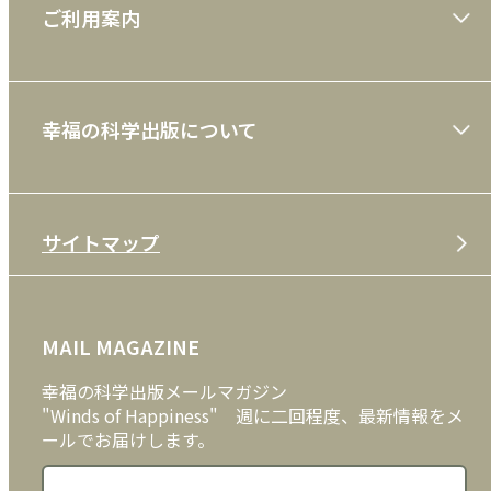
ご利用案内
一般書
ショッピングガイド
絵本
幸福の科学出版について
利用規約
雑誌
特定商取引法
CD
会社案内
サイトマップ
プライバシーポリシー
DVD・ブルーレイ
メディア・ライブラリー
FAQ
雑貨
お問い合わせ
MAIL MAGAZINE
クッキーポリシー
外国語
幸福の科学出版メールマガジン
"Winds of Happiness" 週に二回程度、最新情報をメ
ールでお届けします。