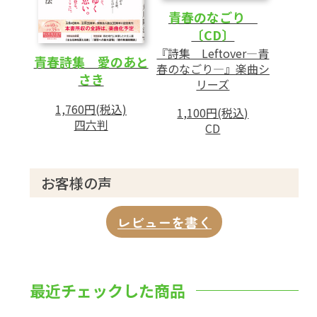
青春のなごり
〔CD〕
『詩集 Leftover―青
青春詩集 愛のあと
春のなごり―』楽曲シ
さき
リーズ
1,760円(税込)
1,100円(税込)
四六判
CD
お客様の声
レビューを書く
最近チェックした商品