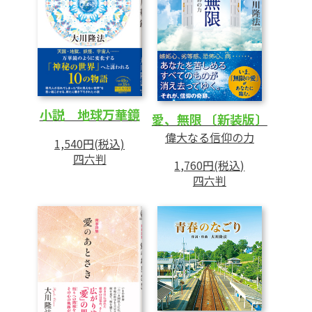
小説 地球万華鏡
愛、無限 〔新装版〕
偉大なる信仰の力
1,540円(税込)
四六判
1,760円(税込)
四六判