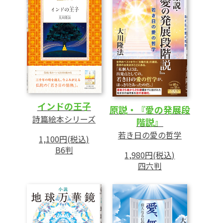
インドの王子
原説・『愛の発展段
詩篇絵本シリーズ
階説』
若き日の愛の哲学
1,100円(税込)
B6判
1,980円(税込)
四六判