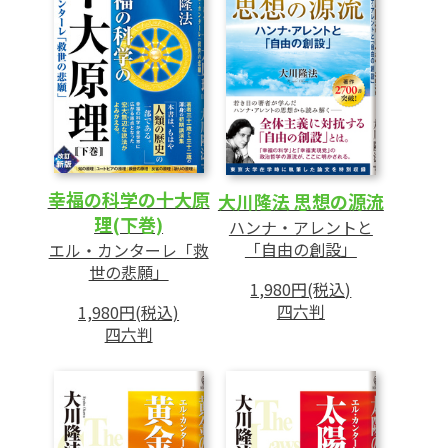
2 救世の予言
3 イエスの愛とその限界
4 愛の発展段階
第3章 心の原理
1 「心の教え」から始まる
2 心の本質と構造
幸福の科学の十大原
大川隆法 思想の源流
3 心・魂・霊の違い
理(下巻)
ハンナ・アレントと
4 心の世界の段階と霊的自覚の進化
「自由の創設」
エル・カンターレ「救
世の悲願」
5 正しき心の探究
1,980円(税込)
四六判
1,980円(税込)
四六判
第4章 悟りの原理
1 真理への情熱
2 新たな価値基準の樹立
3 真理の縁に触れる