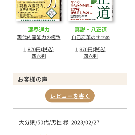
とがき
改訂・新版へのあとがき
漏尽通力
真説・八正道
現代的霊能力の極致
自己変革のすすめ
1,870円(税込)
1,870円(税込)
四六判
四六判
お客様の声
レビューを書く
大分県/50代/男性 様
2023/02/27