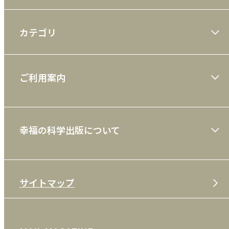
カテゴリ
大川隆法著作
ご利用案内
一般書
ショッピングガイド
絵本
幸福の科学出版について
利用規約
雑誌
特定商取引法
CD
会社案内
サイトマップ
プライバシーポリシー
DVD・ブルーレイ
メディア・ライブラリー
FAQ
雑貨
お問い合わせ