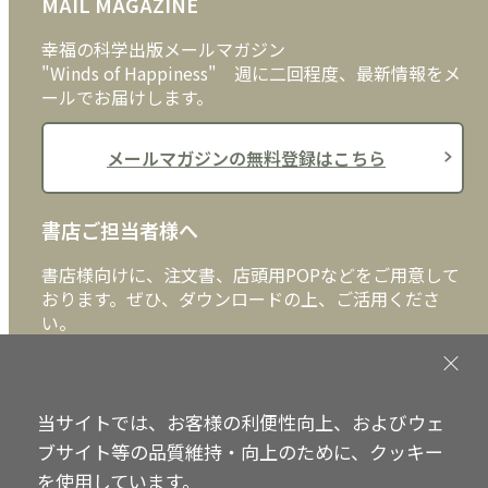
MAIL MAGAZINE
クッキーポリシー
外国語
幸福の科学出版メールマガジン
"Winds of Happiness" 週に二回程度、最新情報をメ
ールでお届けします。
メールマガジンの無料登録はこちら
書店ご担当者様へ
書店様向けに、注文書、店頭用POPなどをご用意して
おります。ぜひ、ダウンロードの上、ご活用くださ
い。
書店ご担当者様へ
当サイトでは、お客様の利便性向上、およびウェ
ブサイト等の品質維持・向上のために、クッキー
を使用しています。
Copyright © IRH Press Co.,Ltd. All Rights Reserved.