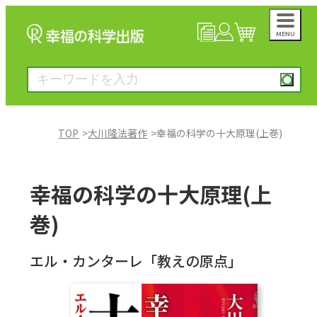
MENU
NEWS
マイページ
カート
TOP
大川隆法著作
幸福の科学の十大原理(上巻)
大川隆法著作
幸福の科学の十大原理(上
一般書
巻)
絵本
エル・カンターレ「教えの原点」
雑誌