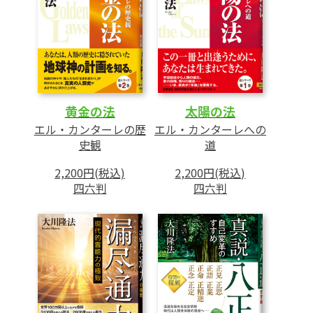
4 悟りの道の厳しさ
5 自らの内なる神を発見する
6 正しき心の探究と幸福の原理
7 反省なくして悟りなし
8 進歩と調和
黄金の法
太陽の法
第5章 発展の原理
エル・カンターレの歴
エル・カンターレへの
1 反省あってこその発展
史観
道
2 中道からの発展とは
2,200円(税込)
2,200円(税込)
3 平凡性の自覚からの出発
四六判
四六判
4 現代的中道の捉え方
5 中道に入り、自らを光り輝かせる反省
6 発展に向けての反省
7 愛・祈り・自己実現
〈特別収録〉『幸福の原理』『悟りの原理』あ