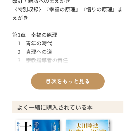
改訂・新版へのまえがき
〈特別収録〉『幸福の原理』『悟りの原理』ま
えがき
第1章 幸福の原理
1 青年の時代
2 真理への道
3 宗教指導者の責任
4 ゼロからのスタート
5 預言者とは何か
目次をもっと見る
6 幸福の科学の教えの基本―「内から外
へ」「土台から柱へ」
7 幸福の原理とは
よく一緒に購入されている本
第2章 愛の原理
1 歴史的に輝き続けてきた『太陽の法』