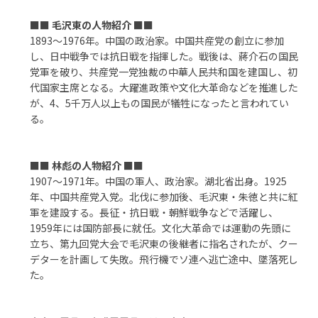
■■
毛沢東の人物紹介
■■
1893～1976年。中国の政治家。中国共産党の創立に参加
し、日中戦争では抗日戦を指揮した。戦後は、蔣介石の国民
党軍を破り、共産党一党独裁の中華人民共和国を建国し、初
代国家主席となる。大躍進政策や文化大革命などを推進した
が、4、5千万人以上もの国民が犠牲になったと言われてい
る。
■■
林彪の人物紹介
■■
1907～1971年。中国の軍人、政治家。湖北省出身。1925
年、中国共産党入党。北伐に参加後、毛沢東・朱徳と共に紅
軍を建設する。長征・抗日戦・朝鮮戦争などで活躍し、
1959年には国防部長に就任。文化大革命では運動の先頭に
立ち、第九回党大会で毛沢東の後継者に指名されたが、クー
デターを計画して失敗。飛行機でソ連へ逃亡途中、墜落死し
た。