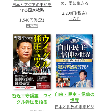
め、愛に生きる
日本とアジアの平和を
守る国家戦略
2,200円(税込)
四六判
1,540円(税込)
四六判
自由・民主・信仰の
習近平守護霊 ウイ
世界
グル弾圧を語る
日本と世界の未来ビジ