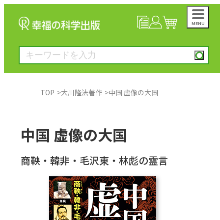
MENU
NEWS
マイページ
カート
TOP
大川隆法著作
中国 虚像の大国
大川隆法著作
中国 虚像の大国
一般書
商鞅・韓非・毛沢東・林彪の霊言
絵本
雑誌