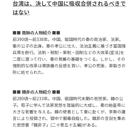
台湾は、決して中国に吸収合併されるべきで
はない
■■
商鞅の人物紹介
■■
前390頃～前338年。中国、戦国時代の秦の政治家、法家。
衛の公子の出身。秦の孝公に仕え、法治主義に基づき富国強
兵策を断行。法制・税制・軍制・田制などの大改革(変法)を
二度に渡って行い、秦の発展の基礎をつくる。しかし、その
強制的な改革は貴族層の反感を買い、孝公の死後、車裂きの
刑に処せられた。
■■
韓非の人物紹介
■■
前280頃～前233年。中国、戦国時代末期の思想家。韓の公
子。荀子に学んで法家思想を理論的に大成し、秦の始皇帝に
大きな影響を与える。韓の使者として秦に赴くが、李斯の讒
言により投獄され、獄中で服毒自殺した。韓非の言説を集め
た思想書『韓非子』(二十巻五十五編)がある。