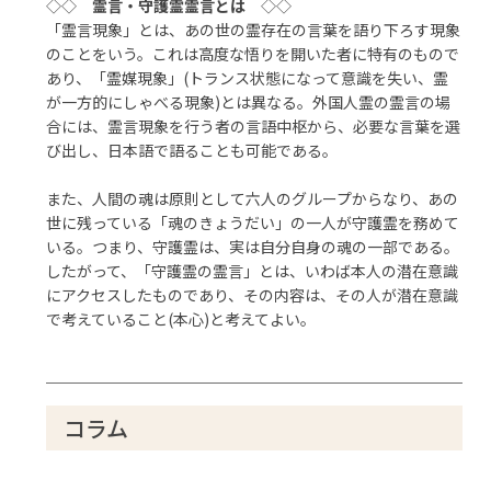
◇◇
霊言・守護霊霊言とは
◇◇
「霊言現象」とは、あの世の霊存在の言葉を語り下ろす現象
のことをいう。これは高度な悟りを開いた者に特有のもので
あり、「霊媒現象」(トランス状態になって意識を失い、霊
が一方的にしゃべる現象)とは異なる。外国人霊の霊言の場
合には、霊言現象を行う者の言語中枢から、必要な言葉を選
び出し、日本語で語ることも可能である。
また、人間の魂は原則として六人のグループからなり、あの
世に残っている「魂のきょうだい」の一人が守護霊を務めて
いる。つまり、守護霊は、実は自分自身の魂の一部である。
したがって、「守護霊の霊言」とは、いわば本人の潜在意識
にアクセスしたものであり、その内容は、その人が潜在意識
で考えていること(本心)と考えてよい。
コラム