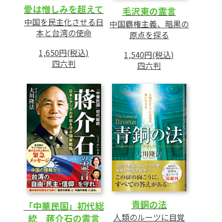
3 「日本を無傷で取る」と脅す毛沢東
愛は憎しみを超えて
毛沢東の霊言
4 毛沢東霊を除霊する
中国を民主化させる日
中国覇権主義、暗黒の
本と台湾の使命
原点を探る
第4章 林彪の霊言
1,650円(税込)
1,540円(税込)
1 「私は毛沢東に殺された」
四六判
四六判
2 死後四十数年、「真実」を語る
3 中国を「情報公開」させ、日本を護れ
4 たいていは「暗黒時代」である中国史
あとがき
青銅の法
「中華民国」初代総
人類のルーツに目覚
統 蔣介石の霊言