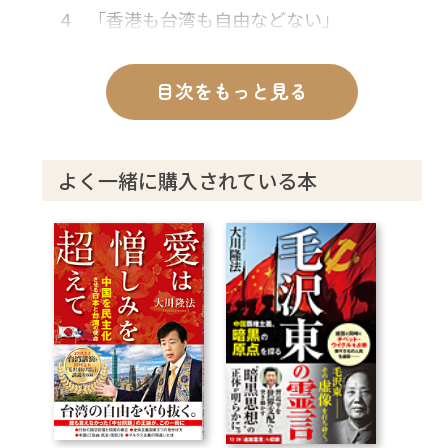
4 「香港も台湾も自由などない」
5 「中国法は“国際法”」と言う商鞅
目次をもっと見る
第2章 韓非の霊言
1 韓非と商鞅の「違い」とは
2 中国の事情と台湾の感情
よく一緒に購入されている本
3 韓非は今、どのような世界にいるのか
4 中国側の言い分を代弁する韓非
5 韓非の日本での驚おどろくべき転生
6 共産主義の理想は、最後は日本
第3章 毛沢東/ヤイドロンの霊言
1 「『毛沢東の霊言』講義」の当日の朝に
来た毛沢東
2 「ウイグルは皆殺しでもいい」