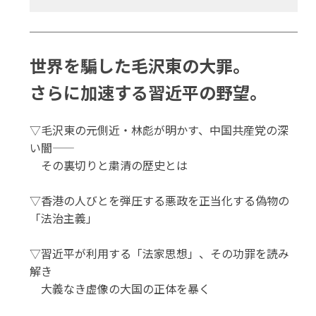
世界を騙した毛沢東の大罪。
さらに加速する習近平の野望。
▽毛沢東の元側近・林彪が明かす、中国共産党の深
い闇――
その裏切りと粛清の歴史とは
▽香港の人びとを弾圧する悪政を正当化する偽物の
「法治主義」
▽習近平が利用する「法家思想」、その功罪を読み
解き
大義なき虚像の大国の正体を暴く