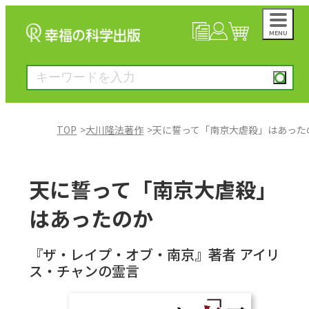
MENU
NEWS
マイページ
カート
TOP
大川隆法著作
天に誓って「南京大虐殺」はあった
大川隆法著作
天に誓って「南京大虐殺」
一般書
はあったのか
絵本
『ザ・レイプ・オブ・南京』著者 アイリ
ス・チャンの霊言
雑誌