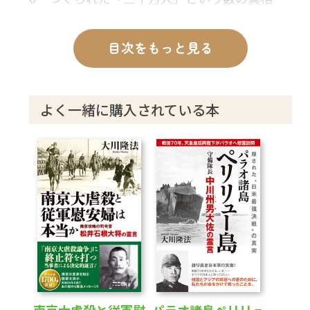
7 「薬漬けにされて、自殺するように仕向け
られた」
目次をもっと見る
8 著書『ザ・レイプ・オブ・南京』の隠され
た背景とは
9 アイリス・チャンが「死後に見た真実」と
よく一緒に購入されている本
は
10 「私の本を絶版にしてほしい」
11 「南京大虐殺はなかった。ごめんなさ
い」
12 アイリス・チャンの霊言を終えて
あとがき
南京大虐殺と従軍慰
パラオ諸島ペリリュ