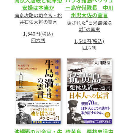
安婦は本当か
ー島守備隊長 中川
州男大佐の霊言
南京攻略の司令官・松
井石根大将の霊言
隠された“日米最強決
戦”の真実
1,540円(税込)
四六判
1,540円(税込)
四六判
沖縄戦の司令官・牛
硫黄島 栗林忠道中