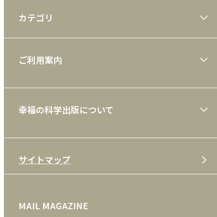
カテゴリ
大川隆法著作
ご利用案内
一般書
ショッピングガイド
絵本
幸福の科学出版について
利用規約
雑誌
特定商取引法
CD
会社案内
サイトマップ
プライバシーポリシー
DVD・ブルーレイ
メディア・ライブラリー
FAQ
雑貨
お問い合わせ
MAIL MAGAZINE
クッキーポリシー
外国語