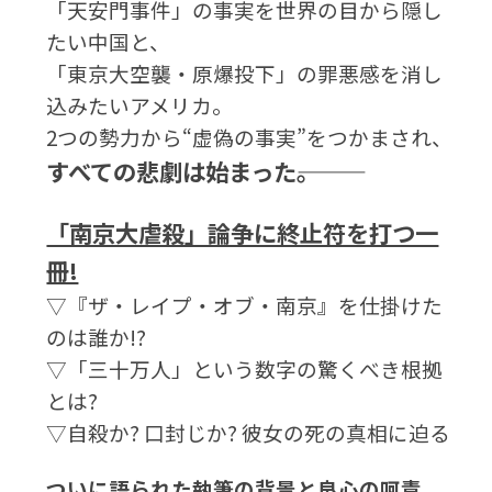
「天安門事件」の事実を世界の目から隠し
たい中国と、
「東京大空襲・原爆投下」の罪悪感を消し
込みたいアメリカ。
2つの勢力から“虚偽の事実”をつかまされ、
すべての悲劇は始まった―――。
「南京大虐殺」論争に終止符を打つ一
冊!
▽『ザ・レイプ・オブ・南京』を仕掛けた
のは誰か!?
▽「三十万人」という数字の驚くべき根拠
とは?
▽自殺か? 口封じか? 彼女の死の真相に迫る
ついに語られた執筆の背景と良心の呵責、