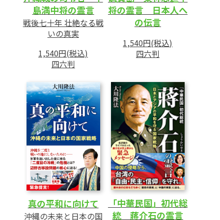
島満中将の霊言
将の霊言 日本人へ
の伝言
戦後七十年 壮絶なる戦
いの真実
1,540円(税込)
1,540円(税込)
四六判
四六判
「中華民国」初代総
真の平和に向けて
統 蔣介石の霊言
沖縄の未来と日本の国