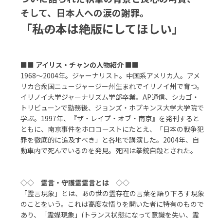
そして、日本人への涙の謝罪。
「――私の本は絶版にしてほしい」
■■
アイリス・チャンの人物紹介
■■
1968～2004年。ジャーナリスト。中国系アメリカ人。アメ
リカ合衆国ニュージャージー州生まれでイリノイ州で育つ。
イリノイ大学ジャーナリズム学部卒業。AP通信、シカゴ・
トリビューンで勤務後、ジョンズ・ホプキンス大学大学院で
学ぶ。1997年、『ザ・レイプ・オブ・南京』を発刊すると
ともに、南京事件をホロコーストにたとえ、「日本の戦争犯
罪を徹底的に追及すべき」と各地で講演した。2004年、自
動車内で死んでいるのを発見。死因は拳銃自殺とされた。
◇◇
霊言・守護霊霊言とは
◇◇
「霊言現象」とは、あの世の霊存在の言葉を語り下ろす現象
のことをいう。これは高度な悟りを開いた者に特有のもので
あり、「霊媒現象」(トランス状態になって意識を失い、霊