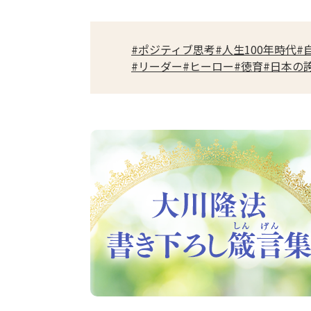
#ポジティブ思考
#人生100年時代
#
#リーダー
#ヒーロー
#徳育
#日本の