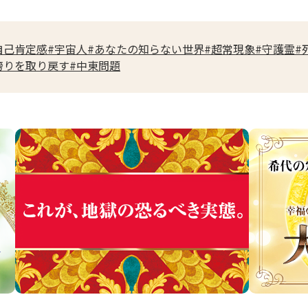
自己肯定感
#宇宙人
#あなたの知らない世界
#超常現象
#守護霊
#
誇りを取り戻す
#中東問題