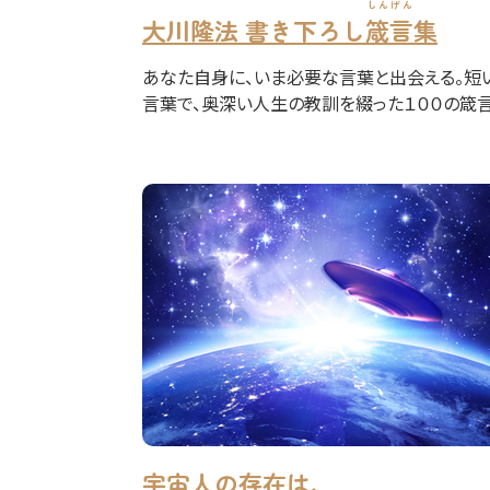
しんげん
大川隆法 書き下ろし
箴言
集
あなた自身に、いま必要な言葉と出会える。短
言葉で、奥深い人生の教訓を綴った１００の箴言
宇宙人の存在は、