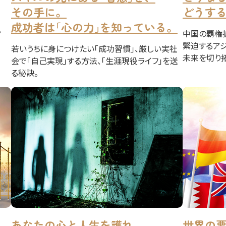
その手に。
どうす
成功者は｢心の力｣を知っている。
？
中国の覇権拡
緊迫するア
若いうちに身につけたい｢成功習慣｣、厳しい実社
未来を切り
会で｢自己実現｣する方法、｢生涯現役ライフ｣を送
る秘訣。
あなたの心と人生を護れ――
世界の