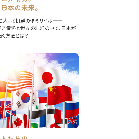
る日本の未来。
大、北朝鮮の核ミサイル――
ジア情勢と世界の混沌の中で、日本が
拓く方法とは？
要人たちの