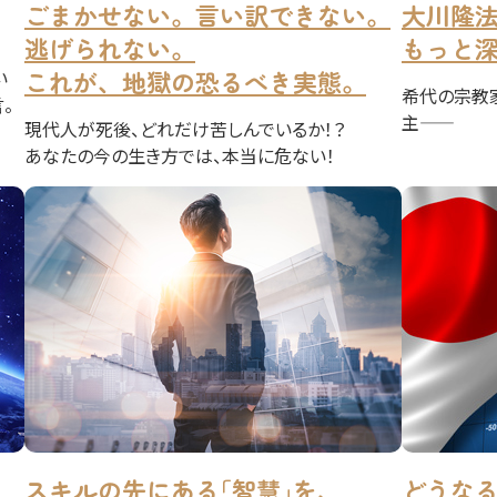
ごまかせない。言い訳できない。
大川隆
逃げられない。
もっと深
これが、地獄の恐るべき実態。
い
希代の宗教
。
主――
現代人が死後、どれだけ苦しんでいるか！？
あなたの今の生き方では、本当に危ない！
スキルの先にある｢智慧｣を、
どうな