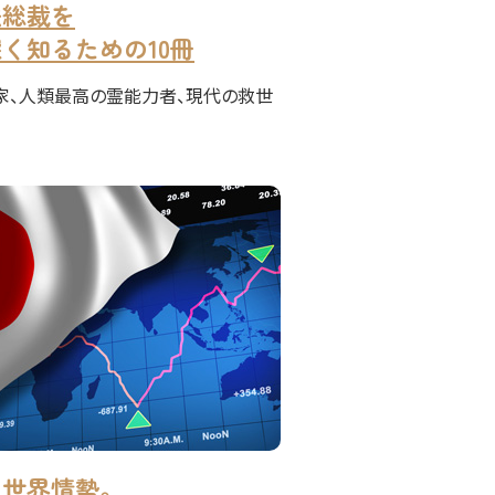
法総裁を
く知るための10冊
家、人類最高の霊能力者、現代の救世
る世界情勢。