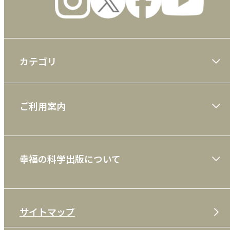
カテゴリ
大川隆法著作
ご利用案内
一般書
ショッピングガイド
絵本
幸福の科学出版について
利用規約
雑誌
特定商取引法
CD
会社案内
サイトマップ
プライバシーポリシー
DVD・ブルーレイ
メディア・ライブラリー