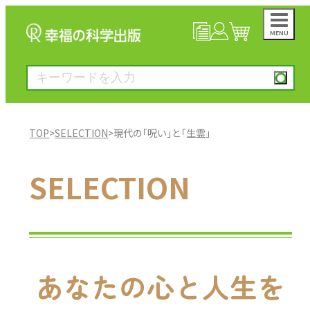
MENU
NEWS
マイページ
カート
TOP
>
SELECTION
>
現代の｢呪い｣と｢生霊｣
大川隆法著作
SELECTION
一般書
絵本
あなたの心と人生を
雑誌