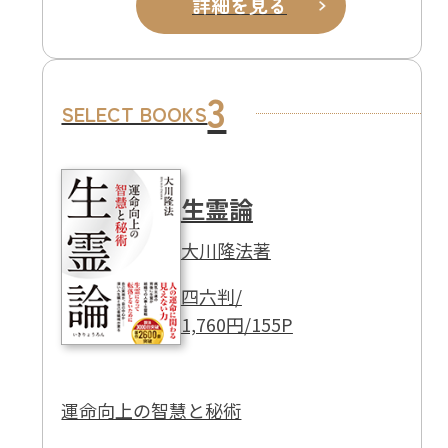
詳細を見る
3
SELECT BOOKS
生霊論
大川隆法著
四六判/
1,760円/155P
運命向上の智慧と秘術