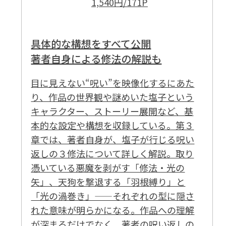
1,540円/171P
具体的な構想をすべて公開
著者自身による修法の解説も
目に見えない“呪い”を映像化するにあた
り、作品の世界観や謎めいた塩子という
キャラクター、ストーリー展開など、基
本的な設定や構想を収録している。第３
章では、著者自身が、塩子が行じる呪い
返しの３修法について詳しく解説。取り
憑いている悪魔を剥がす「修法・光の
矢」、天狗を撃退する「羽根縛り」と
「光の渦巻き」——それぞれの型に隠さ
れた意味が明らかになる。作品への理解
が深まるだけでなく、著者の呪い返しの