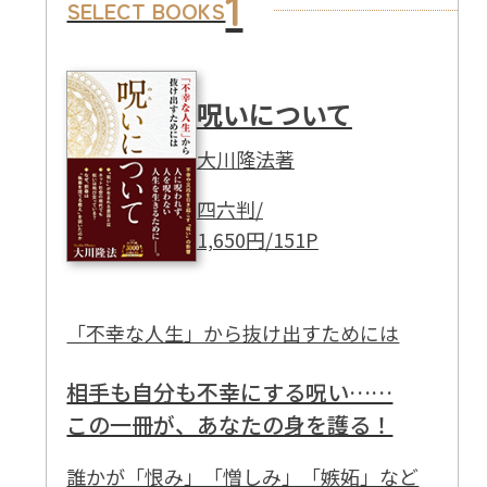
1
SELECT BOOKS
呪いについて
大川隆法著
四六判/
1,650円/151P
「不幸な人生」から抜け出すためには
相手も自分も不幸にする呪い……
この一冊が、あなたの身を護る！
誰かが「恨み」「憎しみ」「嫉妬」など