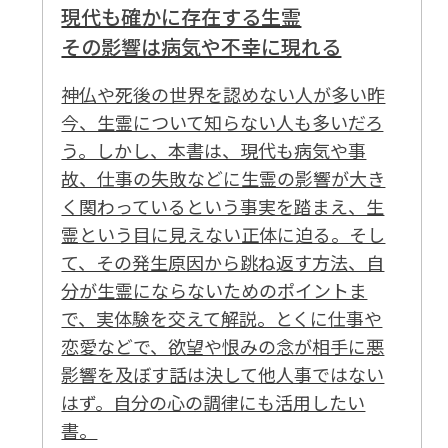
現代も確かに存在する生霊
その影響は病気や不幸に現れる
神仏や死後の世界を認めない人が多い昨
今、生霊について知らない人も多いだろ
う。しかし、本書は、現代も病気や事
故、仕事の失敗などに生霊の影響が大き
く関わっているという事実を踏まえ、生
霊という目に見えない正体に迫る。そし
て、その発生原因から跳ね返す方法、自
分が生霊にならないためのポイントま
で、実体験を交えて解説。とくに仕事や
恋愛などで、欲望や恨みの念が相手に悪
影響を及ぼす話は決して他人事ではない
はず。自分の心の調律にも活用したい
書。