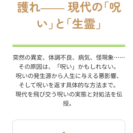
護れ―― 現代の｢呪
CD
い｣と｢生霊｣
DVD・ブルーレイ
雑貨
突然の異変、体調不良、病気、怪現象……
その原因は、「呪い」かもしれない。
外国語
呪いの発生源から人生に与える悪影響、
そして呪いを返す具体的な方法まで。
現代を飛び交う呪いの実態と対処法を伝
授。