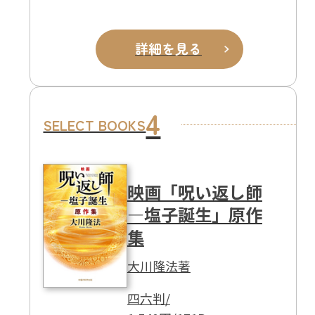
詳細を見る
4
SELECT BOOKS
映画「呪い返し師
―塩子誕生」原作
集
大川隆法著
四六判/