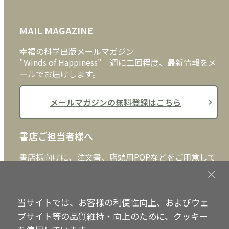
FAQ
雑貨
お問い合わせ
MAIL MAGAZINE
クッキーポリシー
外国語
幸福の科学出版メールマガジン
"Winds of Happiness" 週に二回程度、最新情報をメ
ールでお届けします。
メールマガジンの無料登録はこちら
書店ご担当者様へ
書店様向けに、注文書、店頭用POPなどをご用意して
おります。ぜひ、ダウンロードの上、ご活用くださ
い。
当サイトでは、お客様の利便性向上、およびウェ
書店ご担当者様へ
ブサイト等の品質維持・向上のために、クッキー