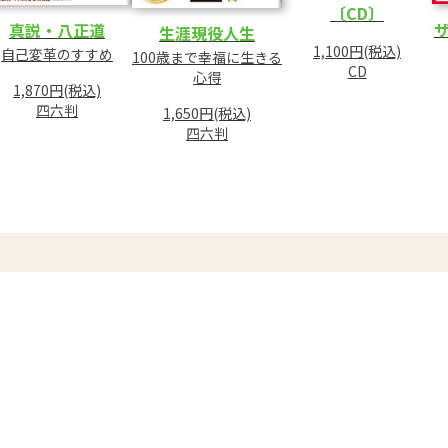
〔CD〕
ザ
真説・八正道
生涯現役人生
1,100円(税込)
自己変革のすすめ
100歳まで幸福に生きる
CD
心得
1,870円(税込)
四六判
1,650円(税込)
四六判