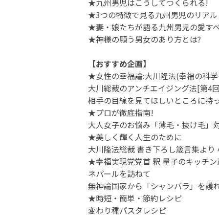
★九州男児はこうしてつくられる!
★3つの特徴で見る九州男児のリアル
★妻・娘たちが語る九州男児の愛す
★神様の願う男女のあり方とは?
【おすすめ企画】
★女性の幸福論:大川隆法(幸福の科学
大川総裁のアンチエイジング法[第4回
相手の目線を見てほしいところに持
★プロが徹底指南!
大人女子のお悩み「薄毛・抜け毛」
★美しく輝く人生のために
大川隆法総裁 書き下ろし箴言集より
★幸福実現党党首 釈 量子のキッチン
ネパールを訪ねて
無神論国家から「シャンバラ」を護
★時短・簡単・節約レシピ
変わり種パスタレシピ