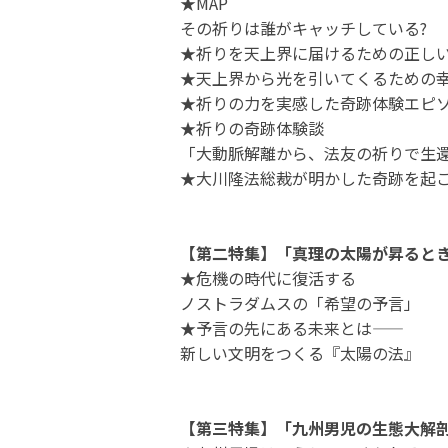
★MAP
その祈りは誰がキャッチしている?
★祈りを天上界に届けるための正し
★天上界から光を引いてくるための
★祈りの力を実感した奇跡体験エピ
★祈りの奇跡体験談
「大動脈解離から、法友の祈りで生
★大川隆法総裁が明かした奇跡を起
【第二特集】「真理の太陽が昇ると
★危機の時代に復活する
ノストラダムスの「希望の予言」
★予言の先にある未来とは――
新しい文明をつくる『太陽の法』
【第三特集】「九州男児の生態大解