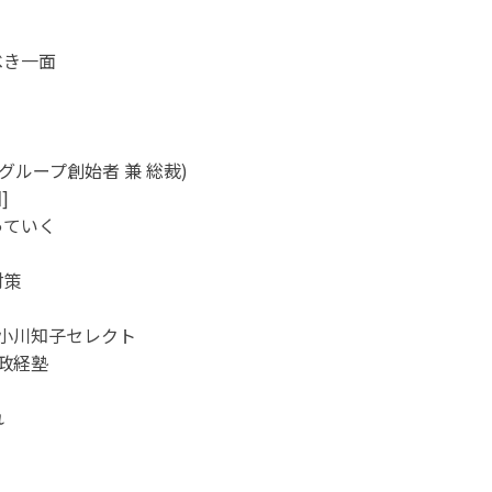
べき一面
グループ創始者 兼 総裁)
]
っていく
対策
 小川知子セレクト
政経塾
れ