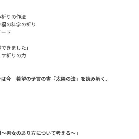
い祈りの作法
幸福の科学の祈り
ソード
還できました」
こす祈りの力
きは今 希望の予言の書『太陽の法』を読み解く」
剖～男女のあり方について考える～」