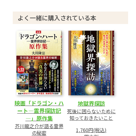
026 Who is 原作・製作総指揮
大川隆法総裁
よく一緒に購入されている本
028 大川総裁の生誕地・川島を巡る
036 エル・カンターレに出会う
幸福の科学の聖地巡礼
040 大川隆法 女性の幸福論
愛がわからない人へ[第2回]
恋愛についての感覚は職業によっても違
う
049 映画「ドラゴン・ハート―霊界探訪記
―」のワンテーマを深掘り!
「祈りの力」の使い方
映画「ドラゴン・ハ
地獄界探訪
祈りのメカニズム
ート―霊界探訪記
死後に困らないために
―」原作集
知っておきたいこと
祈りとは何か/祈りはどう届くのか/どう
芥川龍之介が語る霊界
祈ればいいのか
1,760円(税込)
の秘密
読者のみなさんに聞きました!