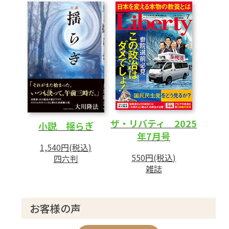
塾 Vol.61
巨額の財政赤字で日本崩壊?
「足ることを知る」心が新しい文明を拓
く
088 culture index DVD・CD・映画・展覧
会・舞台・書籍
092 幸福の科学ユートピア文学賞 2024 景山
民夫賞
ザ・リバティ 2025
小説 揺らぎ
小説「草津梓屋、幻の源泉」第2回 小止
年7月号
利太郎
1,540円(税込)
098 初心者のための 名句を味わう 俳句鑑賞
550円(税込)
四六判
雑誌
部 第三十五回
100 竜の口法子校長の熱烈エール もう大丈
夫! Vol.71
お客様の声
102 子育て110番 Vol.142