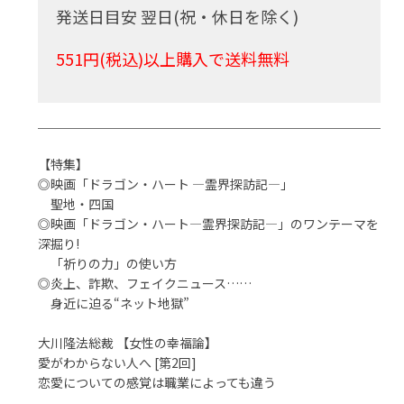
発送日目安 翌日(祝・休日を除く)
551円(税込)以上購入で送料無料
【特集】
◎映画「ドラゴン・ハート ―霊界探訪記―」
聖地・四国
◎映画「ドラゴン・ハート―霊界探訪記―」のワンテーマを
深掘り!
「祈りの力」の使い方
◎炎上、詐欺、フェイクニュース……
身近に迫る“ネット地獄”
大川隆法総裁 【女性の幸福論】
愛がわからない人へ [第2回]
恋愛についての感覚は職業によっても違う