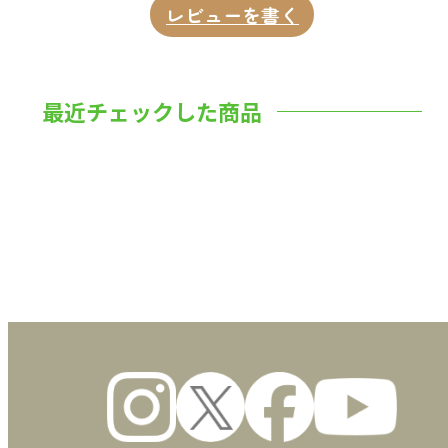
104 アラフィフ主婦の なぁんてことない
レビューを書く
日々 Vol.39
105 シンプル・ライフのすすめ Vol.107
106 岡野宏のビューティーレッスン さあ、
最近チェックした商品
はじめましょうか! 第99回
108 簡単だけど愛情たっぷり♡ 時短・簡
単・節約レシピ Vol.98
110 光のカケラを追いかけて No.16
112 読者の広場
数量
115 編集後記
116 AYH Back Stage/今月号を終えて……
117 プレゼント
118 電子版のご案内
119 Back Number
120 定期購読のご案内