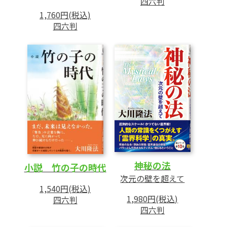
四六判
「祈りの力」を感じたエピソード
1,760円(税込)
四六判
幸福の科学の信者の祈りとは?
祈りのための経文
062 炎上、詐欺、フェイクニュース……
身近に迫る“ネット地獄”
地獄を生み出したネット事件簿
ルポ 読者が体験したネット地獄
“ネット地獄”の本当の姿とは!?
ネットトラブルの霊的真相
074 老化の2大原因「糖化」と「酸化」を防
ぐ新習慣
神秘の法
小説 竹の子の時代
084 美しく輝く人生のために 大川隆法総裁
次元の壁を超えて
1,540円(税込)
書き下ろし箴言集より
1,980円(税込)
四六判
小川知子セレクト 第27回
四六判
086 幸福実現党党首 釈 量子のキッチン政経