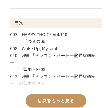
目次
003 HAPPY CHOICE Vol.110
「つるの湯」
008 Wake Up, My soul
010 映画「ドラゴン・ハート―霊界探訪記
―」
聖地・四国
012 映画「ドラゴン・ハート―霊界探訪記
―」の聖地を巡る
徳島の絶景スポット
022 龍や河童の伝説が残る
目次をもっと見る
愛媛・香川・高知で訪れたい名所