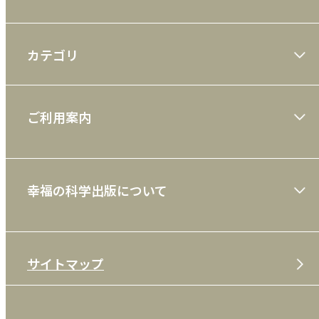
カテゴリ
大川隆法著作
ご利用案内
一般書
ショッピングガイド
絵本
幸福の科学出版について
利用規約
雑誌
特定商取引法
CD
会社案内
サイトマップ
プライバシーポリシー
DVD・ブルーレイ
メディア・ライブラリー
FAQ
雑貨
お問い合わせ