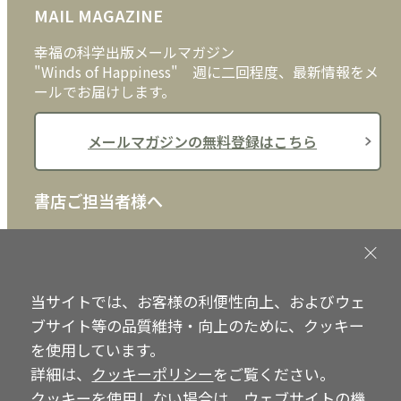
MAIL MAGAZINE
クッキーポリシー
外国語
幸福の科学出版メールマガジン
"Winds of Happiness" 週に二回程度、最新情報をメ
ールでお届けします。
メールマガジンの無料登録はこちら
書店ご担当者様へ
書店様向けに、注文書、店頭用POPなどをご用意して
おります。ぜひ、ダウンロードの上、ご活用くださ
い。
当サイトでは、お客様の利便性向上、およびウェ
ブサイト等の品質維持・向上のために、クッキー
書店ご担当者様へ
を使用しています。
詳細は、
クッキーポリシー
をご覧ください。
クッキーを使用しない場合は、ウェブサイトの機