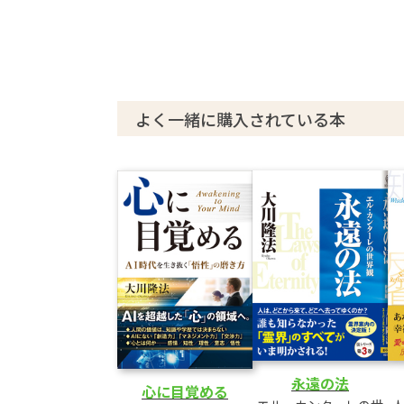
②「私はこの教えで本当に幸せになった
③娘が実証してくれたあの世の存在を多
031 クロスワードパズルの答
032 大川隆法 女性の幸福論
心のひだのつくり方[第3回]
よく一緒に購入されている本
決断には勇気や先見性、
民衆の気持ちを感じる力がいる
038 第一特集と合わせて学びたい
大川総裁が説く「本当の幸福」～北福
041 あなたの町の幸福の科学 北福岡編
042 「信仰」には未来を変える力がある
幸福の科学の信仰生活とは?
「信じる力」の磨き方
北関東のみなさんに聞きました!
信仰の奇跡エピソード
体験談 信仰体験談
永遠の法
信仰が深まると同時に仕事も発展して
心に目覚める