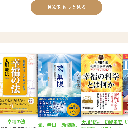
よ」と伝えたいです。
目次をもっと見る
くの人に伝えたいです。
岡編～
ザ
幸福の法
大川隆法 初期重要
いきました。
愛、無限 〔新装版〕