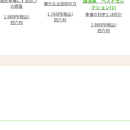
講演集 ベストセレ
人間を幸福にする四つ
偉大なる信仰の力
の原理
クション(1)
1,760円(税込)
幸福の科学とは何か
1,980円(税込)
四六判
四六判
1,980円(税込)
四六判
ド
がいた!?
ち
“き”
書」(前編)
裁 書き下ろし箴言集より
 Vol.55