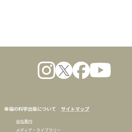
・展覧会・舞台・書籍
数量
入選作品
原 傑
鑑賞部 第二十九回
 Vol.65
Vol.33
、はじめましょうか! 第93回
ム No.7
・節約レシピ Vol.92
幸福の科学出版について
サイトマップ
会社案内
メディア・ライブラリー