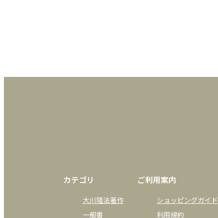
不安広がる「マイナ保険証」
全体主義の流れには警戒を
078 光のカケラを追いかけて No.10
080 culture index DVD・CD・映画
084 幸福の科学ユートピア文学賞 2022 
小説「アーレル―観察者―」第6回 出
090 初心者のための 名句を味わう 俳句
092 竜の口法子校長の熱烈エール もう大丈夫!
094 子育て110番 Vol.139
096 アラフィフ主婦の なぁんてことない日々 
097 シンプル・ライフのすすめ Vol.101
098 岡野宏のビューティーレッスン さあ
100 Dr.木村の心と病のカウンセリングルー
102 簡単だけど愛情たっぷり♡ 時短・簡単
カテゴリ
ご利用案内
104 読者の広場
107 編集後記
大川隆法著作
ショッピングガイド
108 AYH Back Stage/今月号を終えて……
一般書
利用規約
109 プレゼント