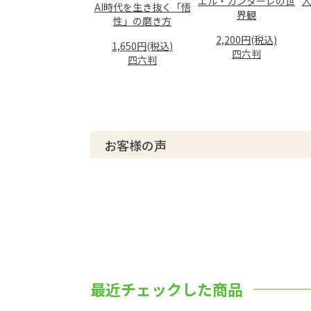
エル・カンターレの世
北関東にある日本有数の名湯
AI時代を生き抜く「悟
界観
性」の磨き方
草津温泉で病が癒える秘密
2,200円(税込)
日本全国から草津へ続々参拝
1,650円(税込)
四六判
四六判
草津の奇跡エピソード
054 人の気持ちが分かる?
ペットが持つ癒やしの力
ペットに癒やされた読者のエピソー
文豪、アーティストが愛した動物たち
お客様の声
クリエイティビティのバックにはペット
癒やしの力を活かして働くペットた
動物は死んだらどこに行くの?
ペットのスピリチュアルな秘密
066 学校では習わないスキンケアの基本の
家族みんなで学べる「スキンケアの教科
074 美しく輝く人生のために 大川隆法総
小川知子セレクト 第21回
最近チェックした商品
076 幸福実現党党首 釈 量子のキッチン政経塾