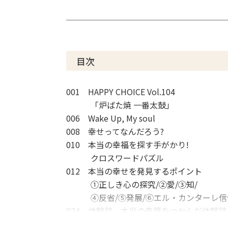
目次
001 HAPPY CHOICE Vol.104
「炉ばた焼 一番太鼓」
006 Wake Up, My soul
008 幸せってなんだろう?
010 本当の幸福を探す手がかり!
クロスワードパズル
012 本当の幸せを発見するポイント
①正しき心の探究/②愛/③知/
④反省/⑤発展/⑥エル・カンターレ信
024 体験談 本当の幸福をつかんだ体験談
①相手の欠点ばかり見ていた私が与える