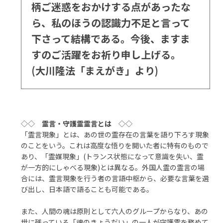
柄ご迷惑をおかけする点があったな
ら、私のほうの認識力不足と言って
下さって結構である。今後、ますま
すのご活躍をお祈り申し上げる。
(大川隆法「まえがき」より)
◇◇
霊言・守護霊霊言とは
◇◇
「霊言現象」とは、あの世の霊存在の言葉を語り下ろす現象
のことをいう。これは高度な悟りを開いた者に特有のもので
あり、「霊媒現象」(トランス状態になって意識を失い、霊
が一方的にしゃべる現象)とは異なる。外国人霊の霊言の場
合には、霊言現象を行う者の言語中枢から、必要な言葉を選
び出し、日本語で語ることも可能である。
また、人間の魂は原則として六人のグループからなり、あの
世に残っている「魂のきょうだい」の一人が守護霊を務めて