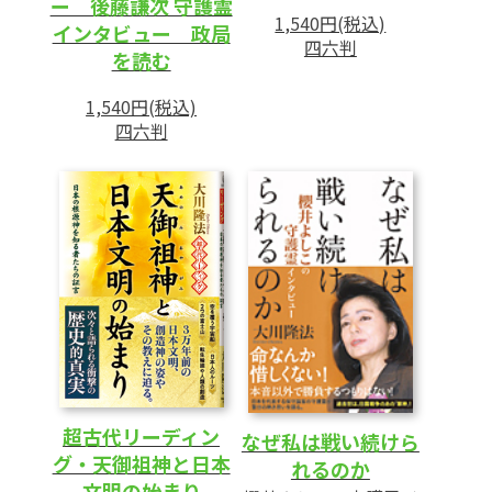
ー 後藤謙次 守護霊
1,540円(税込)
インタビュー 政局
四六判
を読む
1,540円(税込)
四六判
超古代リーディン
なぜ私は戦い続けら
グ・天御祖神と日本
れるのか
文明の始まり