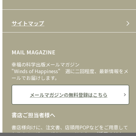
特定商取引法
CD
会社案内
サイトマップ
プライバシーポリシー
DVD・ブルーレイ
メディア・ライブラリー
FAQ
雑貨
お問い合わせ
MAIL MAGAZINE
クッキーポリシー
外国語
幸福の科学出版メールマガジン
"Winds of Happiness" 週に二回程度、最新情報をメ
ールでお届けします。
メールマガジンの無料登録はこちら
書店ご担当者様へ
書店様向けに、注文書、店頭用POPなどをご用意して
おります。ぜひ、ダウンロードの上、ご活用くださ