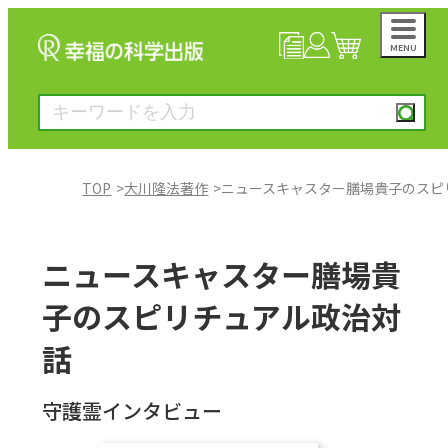
MENU
NEWS
マイページ
カート
TOP
大川隆法著作
ニュースキャスター膳場貴子のスピ
大川隆法著作
ニュースキャスター膳場貴
一般書
子のスピリチュアル政治対
話
絵本
守護霊インタビュー
雑誌