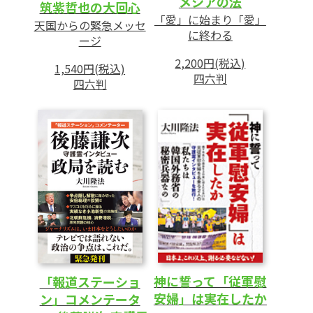
メシアの法
筑紫哲也の大回心
「愛」に始まり「愛」
天国からの緊急メッセ
に終わる
ージ
2,200円(税込)
1,540円(税込)
四六判
四六判
神に誓って「従軍慰
「報道ステーショ
安婦」は実在したか
ン」コメンテータ