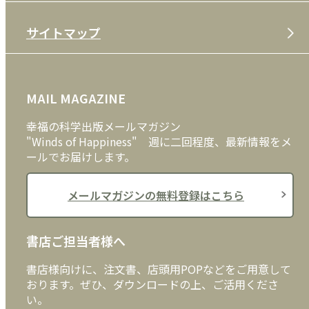
特定商取引法
CD
会社案内
サイトマップ
プライバシーポリシー
DVD・ブルーレイ
メディア・ライブラリー
FAQ
雑貨
お問い合わせ
MAIL MAGAZINE
クッキーポリシー
外国語
幸福の科学出版メールマガジン
"Winds of Happiness" 週に二回程度、最新情報をメ
ールでお届けします。
メールマガジンの無料登録はこちら
書店ご担当者様へ
書店様向けに、注文書、店頭用POPなどをご用意して
おります。ぜひ、ダウンロードの上、ご活用くださ
い。