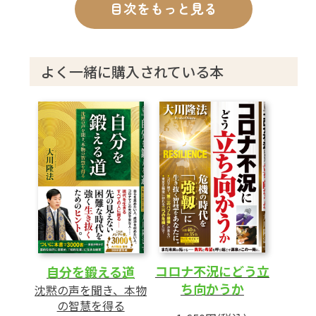
目次をもっと見る
第3章「減量の経済学」
─やらなくてよい仕事はするな─
よく一緒に購入されている本
あとがき
コロナ不況にどう立
自分を鍛える道
ち向かうか
沈黙の声を聞き、本物
の智慧を得る