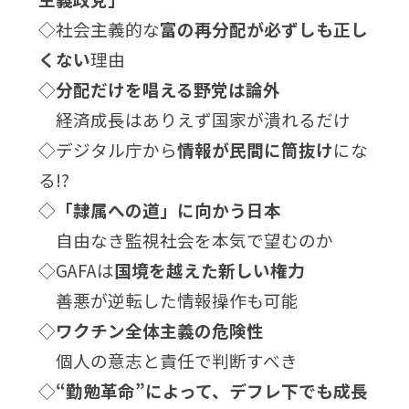
◇社会主義的な
富の再分配が必ずしも正し
くない
理由
◇
分配だけを唱える野党は論外
経済成長はありえず国家が潰れるだけ
◇デジタル庁から
情報が民間に筒抜け
にな
る!?
◇
「隷属への道」に向かう日本
自由なき監視社会を本気で望むのか
◇GAFAは
国境を越えた新しい権力
善悪が逆転した情報操作も可能
◇
ワクチン全体主義の危険性
個人の意志と責任で判断すべき
◇
“勤勉革命”によって、デフレ下でも成長