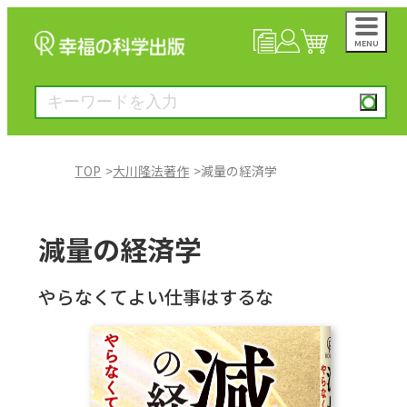
MENU
NEWS
マイページ
カート
TOP
大川隆法著作
減量の経済学
大川隆法著作
減量の経済学
一般書
やらなくてよい仕事はするな
絵本
雑誌