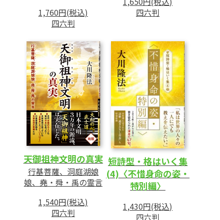
1,650円(税込)
四六判
1,760円(税込)
四六判
天御祖神文明の真実
短詩型・格はいく集
行基菩薩、洞庭湖娘
(4)〈不惜身命の姿・
娘、堯・舜・禹の霊言
特別編〉
1,540円(税込)
1,430円(税込)
四六判
四六判