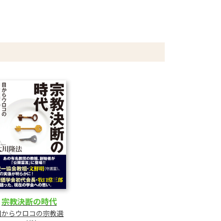
宗教決断の時代
目からウロコの宗教選