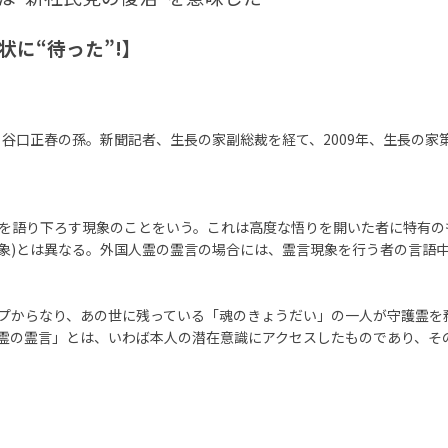
に“待った”!】
る谷口正春の孫。新聞記者、生長の家副総裁を経て、2009年、生長の家
を語り下ろす現象のことをいう。これは高度な悟りを開いた者に特有の
象)とは異なる。外国人霊の霊言の場合には、霊言現象を行う者の言語
プからなり、あの世に残っている「魂のきょうだい」の一人が守護霊を
霊の霊言」とは、いわば本人の潜在意識にアクセスしたものであり、そ