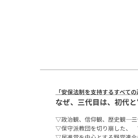
「安保法制を支持するすべての
なぜ、三代目は、初代と
▽政治観、信仰観、歴史観―― 
▽保守派教団を切り崩した、 “
▽民進党を中心とする野党連合