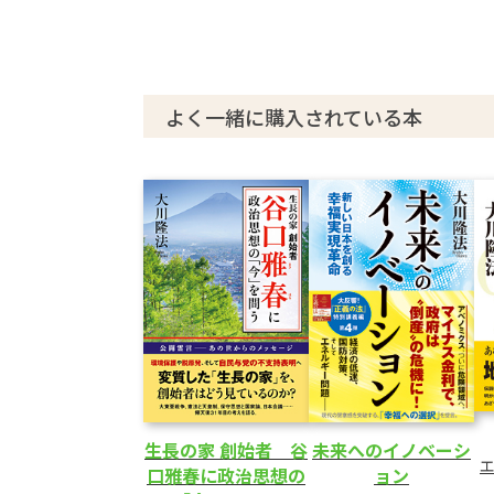
あとがき
よく一緒に購入されている本
生長の家 創始者 谷
未来へのイノベーシ
口雅春に政治思想の
ョン