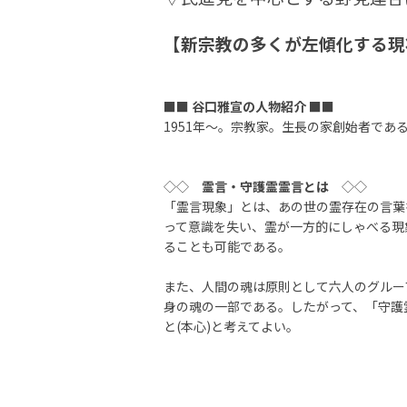
【新宗教の多くが左傾化する現状
■■
谷口雅宣の人物紹介
■■
1951年～。宗教家。生長の家創始者であ
◇◇
霊言・守護霊霊言とは
◇◇
「霊言現象」とは、あの世の霊存在の言葉
って意識を失い、霊が一方的にしゃべる現
ることも可能である。
また、人間の魂は原則として六人のグルー
身の魂の一部である。したがって、「守護
と(本心)と考えてよい。