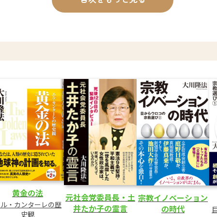
黄金の法
元社会党委員長・土
宗教イノベーション
エル・カンターレの歴
井たか子の霊言
の時代
史観