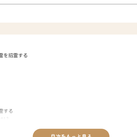
霊を招霊する
霊する
! ?
きるのか
の霊査
目次をもっと見る