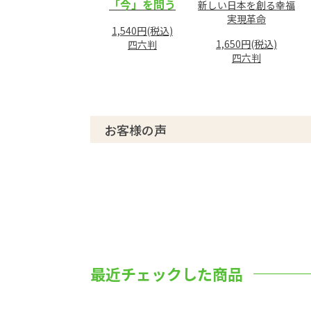
「今」を問う
新しい日本を創る幸福
実現革命
1,540円(税込)
1,650円(税込)
四六判
四六判
お客様の声
最近チェックした商品