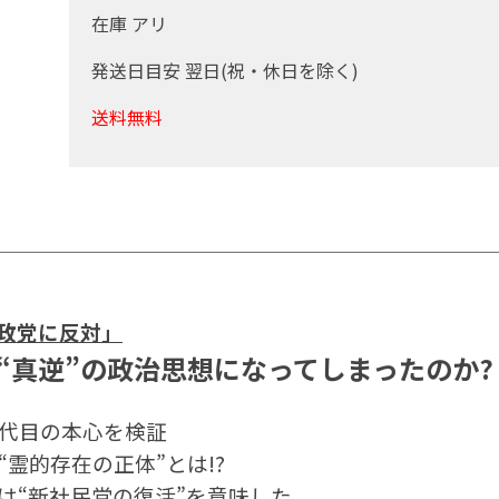
在庫 アリ
発送日目安 翌日(祝・休日を除く)
送料無料
政党に反対」
“真逆”の政治思想になってしまったのか?
三代目の本心を検証
霊的存在の正体”とは!?
は“新社民党の復活”を意味した