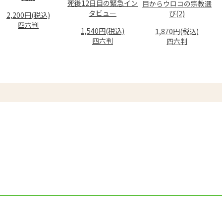
死後12日目の緊急イン
目からウロコの宗教選
タビュー
び(2)
2,200円(税込)
四六判
1,540円(税込)
1,870円(税込)
四六判
四六判