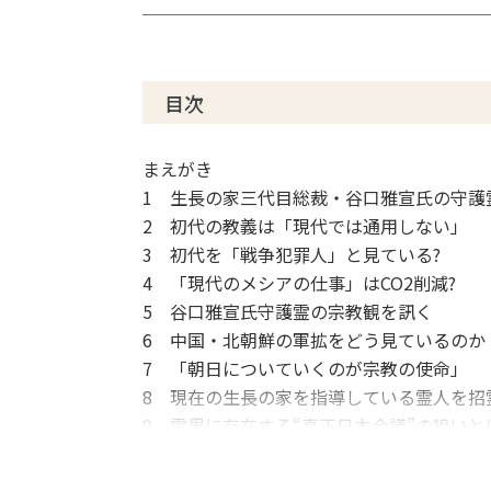
目次
まえがき
1 生長の家三代目総裁・谷口雅宣氏の守護
2 初代の教義は「現代では通用しない」
3 初代を「戦争犯罪人」と見ている?
4 「現代のメシアの仕事」はCO2削減?
5 谷口雅宣氏守護霊の宗教観を訊く
6 中国・北朝鮮の軍拡をどう見ているのか
7 「朝日についていくのが宗教の使命」
8 現在の生長の家を指導している霊人を招
9 霊界に存在する“真正日本会議”の狙いとは
10 「非武装中立」で日本を護ることがで
11 宗教と政治の重要な分析となった今回