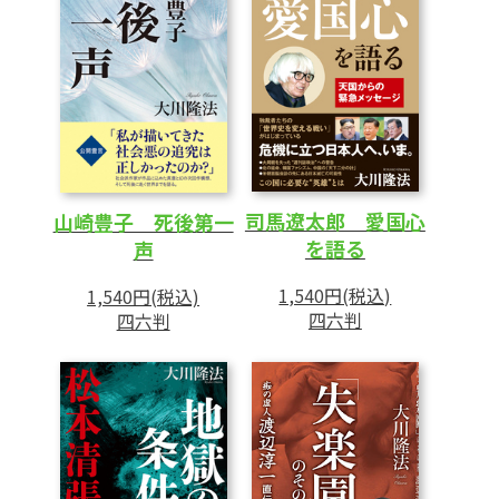
11 シャイな人だった野坂昭如氏の霊言を終
えて
あとがき
司馬遼太郎 愛国心
山崎豊子 死後第一
を語る
声
1,540円(税込)
1,540円(税込)
四六判
四六判