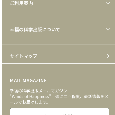
ご利用案内
一般書
ショッピングガイド
絵本
幸福の科学出版について
利用規約
雑誌
特定商取引法
CD
会社案内
サイトマップ
プライバシーポリシー
DVD・ブルーレイ
メディア・ライブラリー
FAQ
雑貨
お問い合わせ
MAIL MAGAZINE
クッキーポリシー
外国語
幸福の科学出版メールマガジン
"Winds of Happiness" 週に二回程度、最新情報をメ
ールでお届けします。