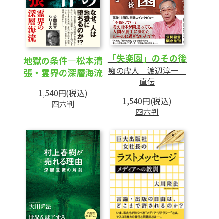
「失楽園」のその後
地獄の条件―松本清
痴の虚人 渡辺淳一
張・霊界の深層海流
直伝
1,540円(税込)
1,540円(税込)
四六判
四六判