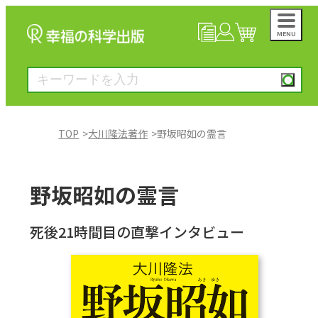
MENU
NEWS
マイページ
カート
TOP
大川隆法著作
野坂昭如の霊言
大川隆法著作
野坂昭如の霊言
一般書
死後21時間目の直撃インタビュー
絵本
雑誌