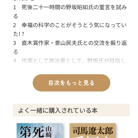
1 死後二十一時間の野坂昭如氏の霊言を試み
る
2 幸福の科学のことがそうとう気になってい
た! ?
3 直木賞作家・景山民夫氏との交流を振り返
る
4 作家として政治家として、野坂氏が目指し
たものとは
5 幸福の科学という宗教をどう見ているのか
目次をもっと見る
6 野坂氏の人生観・価値観を訊く
7 大川隆法に対するさまざまな“本音”
8 なぜ野坂氏は「悪魔と神の違い」にこだわ
よく一緒に購入されている本
るのか
9 「反戦」と「自由」については譲れない?
10 霊言を実体験した野坂氏の最後の言葉