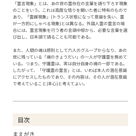
「霊言現象」とは、あの世の霊存在の言葉を語り下ろす現象
のことをいう。これは高度な悟りを開いた者に特有のもので
あり、「霊媒現象」(トランス状態になって意識を失い、霊
が一方的にしゃべる現象)とは異なる。外国人霊の霊言の場
合には、霊言現象を行う者の言語中枢から、必要な言葉を選
び出し、日本語で語ることも可能である。
また、人間の魂は原則として六人のグループからなり、あの
世に残っている「魂のきょうだい」の一人が守護霊を務めて
いる。つまり、守護霊は、実は自分自身の魂の一部である。
したがって、「守護霊の霊言」とは、いわば本人の潜在意識
にアクセスしたものであり、その内容は、その人が潜在意識
で考えていること(本心)と考えてよい。
目次
まえがき