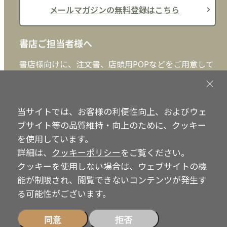
メールマガジンの無料登録はこちら
書店ご担当者様へ
書店様向けに、注文書、店頭用POPなどをご用意して
おります。ぜひ、ダウンロードの上、ご活用くださ
い。
当サイトでは、お客様の利便性向上、およびウェ
書店ご担当者様へ
ブサイト等の品質維持・向上のために、クッキー
を使用しています。
詳細は、
クッキーポリシー
をご覧ください。
Copyright © IRH Press Co.,Ltd. All Rights Reserved.
クッキーを使用しない場合は、ウェブサイトの機
能が制限され、閲覧できないコンテンツが発生す
る可能性がございます。
同意
拒否