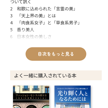
ついて訊く
2 和歌に込められた「言霊の美」
3 「天上界の美」とは
4 「肉食系女子」と「草食系男子」
5 香り美人
6 日本女性の美しさ
7 生霊や邪霊を退散させる「美の力」
8 小野小町の霊的秘密
目次をもっと見る
9 小野小町の霊言を終えて
あとがき
よく一緒に購入されている本