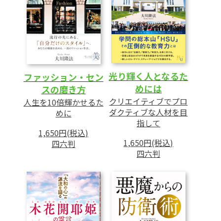
光り輝く人となるた
ファッション・セン
めには
スの磨き方
クリエイティブでプロ
人生を10倍輝かせるた
ダクティブな人材を目
めに
指して
1,650円(税込)
1,650円(税込)
四六判
四六判