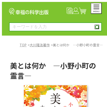
MENU
NEWS
マイページ
カート
TOP
大川隆法著作
美とは何か ―小野小町の霊言―
大川隆法著作
美とは何か ―小野小町の
一般書
霊言―
絵本
雑誌