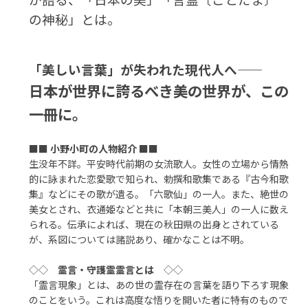
の神秘」とは。
「美しい言葉」が失われた現代人へ――
日本が世界に誇るべき美の世界が、この
一冊に。
■■
小野小町の人物紹介
■■
生没年不詳。平安時代前期の女流歌人。女性の立場から情熱
的に詠まれた恋愛歌で知られ、勅撰和歌集である『古今和歌
集』などにその歌が遺る。「六歌仙」の一人。また、絶世の
美女とされ、衣通姫などと共に「本朝三美人」の一人に数え
られる。伝承によれば、現在の秋田県の出身とされている
が、系図については諸説あり、確かなことは不明。
◇◇
霊言・守護霊霊言とは
◇◇
「霊言現象」とは、あの世の霊存在の言葉を語り下ろす現象
のことをいう。これは高度な悟りを開いた者に特有のもので