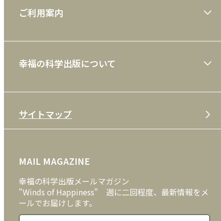
ご利用案内
一般書
ショッピングガイド
絵本
幸福の科学出版について
利用規約
雑誌
特定商取引法
CD
会社案内
サイトマップ
プライバシーポリシー
DVD・ブルーレイ
メディア・ライブラリー
FAQ
雑貨
お問い合わせ
MAIL MAGAZINE
クッキーポリシー
外国語
幸福の科学出版メールマガジン
"Winds of Happiness" 週に二回程度、最新情報をメ
ールでお届けします。