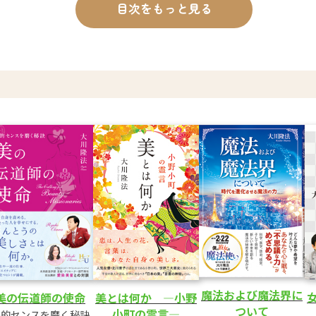
目次をもっと見る
魔法および魔法界に
美の伝道師の使命
美とは何か ―小野
ついて
小町の霊言―
美的センスを磨く秘訣