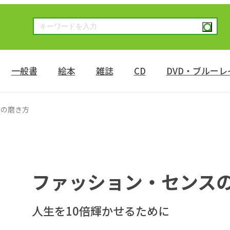
一般書
絵本
雑誌
CD
DVD・ブルーレ
スの磨き方
ファッション・センス
人生を10倍輝かせるために