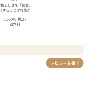
女性らしさを「武器」
にすることは可能か
1,650円(税込)
四六判
レビューを書く