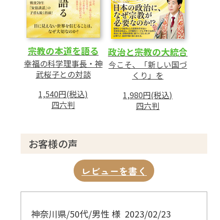
宗教の本道を語る
政治と宗教の大統合
幸福の科学理事長・神
今こそ、「新しい国づ
武桜子との対談
くり」を
1,540円(税込)
1,980円(税込)
四六判
四六判
お客様の声
レビューを書く
神奈川県/50代/男性 様
2023/02/23