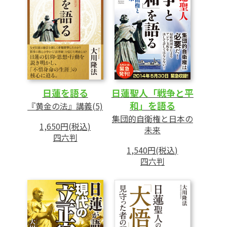
日蓮を語る
日蓮聖人「戦争と平
和」を語る
『黄金の法』講義(5)
集団的自衛権と日本の
1,650円(税込)
未来
四六判
1,540円(税込)
四六判