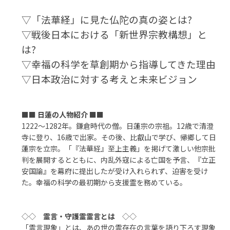
▽「法華経」に見た仏陀の真の姿とは?
▽戦後日本における「新世界宗教構想」と
は?
▽幸福の科学を草創期から指導してきた理由
▽日本政治に対する考えと未来ビジョン
■■
日蓮の人物紹介
■■
1222～1282年。鎌倉時代の僧。日蓮宗の宗祖。12歳で清澄
寺に登り、16歳で出家。その後、比叡山で学び、帰郷して日
蓮宗を立宗。「『法華経』至上主義」を掲げて激しい他宗批
判を展開するとともに、内乱外寇による亡国を予言、『立正
安国論』を幕府に提出したが受け入れられず、迫害を受け
た。幸福の科学の最初期から支援霊を務めている。
◇◇
霊言・守護霊霊言とは
◇◇
「霊言現象」とは、あの世の霊存在の言葉を語り下ろす現象