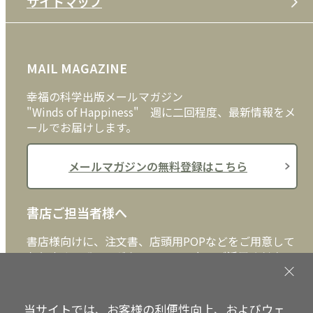
サイトマップ
プライバシーポリシー
DVD・ブルーレイ
メディア・ライブラリー
FAQ
雑貨
お問い合わせ
MAIL MAGAZINE
クッキーポリシー
外国語
幸福の科学出版メールマガジン
"Winds of Happiness" 週に二回程度、最新情報をメ
ールでお届けします。
メールマガジンの無料登録はこちら
書店ご担当者様へ
書店様向けに、注文書、店頭用POPなどをご用意して
おります。ぜひ、ダウンロードの上、ご活用くださ
い。
当サイトでは、お客様の利便性向上、およびウェ
書店ご担当者様へ