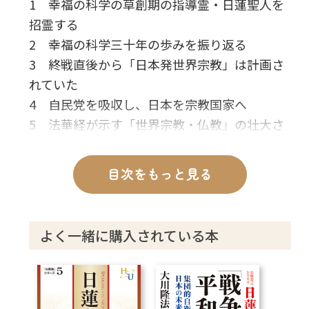
1 幸福の科学の草創期の指導霊・日蓮聖人を
招霊する
2 幸福の科学三十年の歩みを振り返る
3 終戦直後から「日本発世界宗教」は計画さ
れていた
4 自民党を吸収し、日本を宗教国家へ
5 法華経が示す「世界宗教・仏教」の壮大さ
6 日蓮が明かす「日本神道との深い関係」
7 日蓮と幸福の科学との「共通項」とは
目次をもっと見る
8 「大川隆法は事実上、日本の神となってい
る」
9 日蓮が語る「大川隆法の真なる姿」
よく一緒に購入されている本
10 日蓮、現代に復活す
11 「日蓮の新霊言」を終えて
あとがき