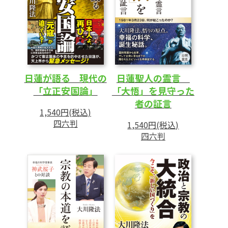
日蓮が語る 現代の
日蓮聖人の霊言
「立正安国論」
「大悟」を見守った
者の証言
1,540円(税込)
四六判
1,540円(税込)
四六判