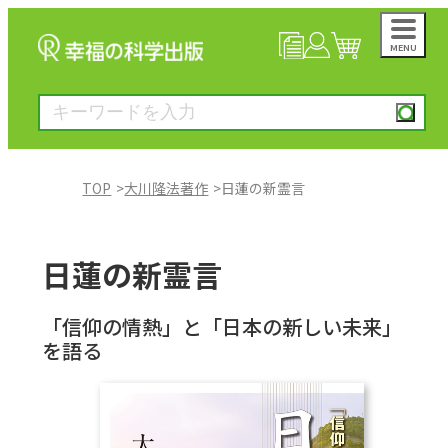
MENU
NEWS
マイページ
カート
TOP
大川隆法著作
日蓮の新霊言
大川隆法著作
日蓮の新霊言
一般書
「信仰の情熱」と「日本の新しい未来」
を語る
絵本
雑誌