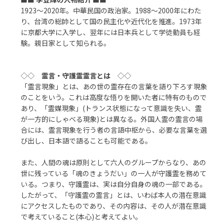
1923～2020年。中華民国の政治家。1988～2000年にわた
り、台湾の総帥として国の民主化や近代化を推進。1973年
に京都大学に入学し、翌年には日本兵として学徒動員も経
験。親日家として知られる。
◇◇
霊言・守護霊霊言とは
◇◇
「霊言現象」とは、あの世の霊存在の言葉を語り下ろす現象
のことをいう。これは高度な悟りを開いた者に特有のもので
あり、「霊媒現象」(トランス状態になって意識を失い、霊
が一方的にしゃべる現象)とは異なる。外国人霊の霊言の場
合には、霊言現象を行う者の言語中枢から、必要な言葉を選
び出し、日本語で語ることも可能である。
また、人間の魂は原則として六人のグループからなり、あの
世に残っている「魂のきょうだい」の一人が守護霊を務めて
いる。つまり、守護霊は、実は自分自身の魂の一部である。
したがって、「守護霊の霊言」とは、いわば本人の潜在意識
にアクセスしたものであり、その内容は、その人が潜在意識
で考えていること(本心)と考えてよい。