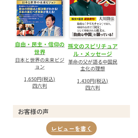
自由・民主・信仰の
孫文のスピリチュア
世界
ル・メッセージ
日本と世界の未来ビジ
革命の父が語る中国民
ョン
主化の理想
1,650円(税込)
1,430円(税込)
四六判
四六判
お客様の声
レビューを書く