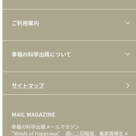
大川隆法著作
ご利用案内
一般書
ショッピングガイド
絵本
幸福の科学出版について
利用規約
雑誌
特定商取引法
CD
会社案内
サイトマップ
プライバシーポリシー
DVD・ブルーレイ
メディア・ライブラリー
FAQ
雑貨
お問い合わせ
MAIL MAGAZINE
クッキーポリシー
外国語
幸福の科学出版メールマガジン
"Winds of Happiness" 週に二回程度、最新情報をメ