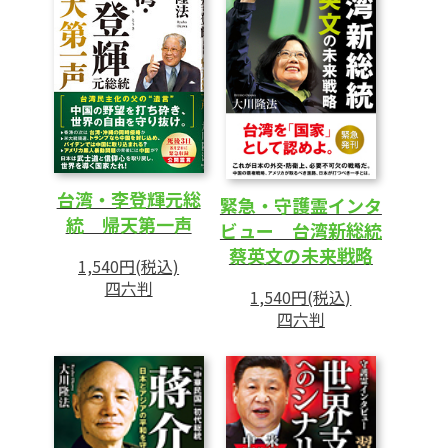
あとがき
台湾・李登輝元総
緊急・守護霊インタ
統 帰天第一声
ビュー 台湾新総統
蔡英文の未来戦略
1,540円(税込)
四六判
1,540円(税込)
四六判