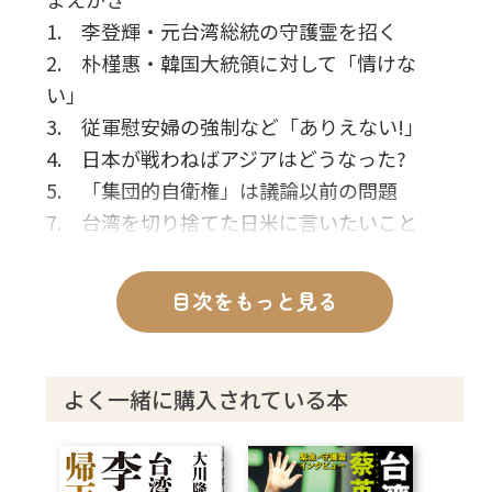
1. 李登輝・元台湾総統の守護霊を招く
2. 朴槿惠・韓国大統領に対して「情けな
い」
3. 従軍慰安婦の強制など「ありえない!」
4. 日本が戦わねばアジアはどうなった?
5. 「集団的自衛権」は議論以前の問題
7. 台湾を切り捨てた日米に言いたいこと
8. 「アメリカは日本を攻撃した反省をすべ
し」
目次をもっと見る
9. フランスは「共産主義の同類」
10. 人種差別を世界からなくした日本
11. 日本には中国より先に文明があった
よく一緒に購入されている本
12. 過去世は「名のある政治家・軍師」
13. 台湾の人々へのメッセージ
14. 李登輝氏の守護霊霊言を終えて