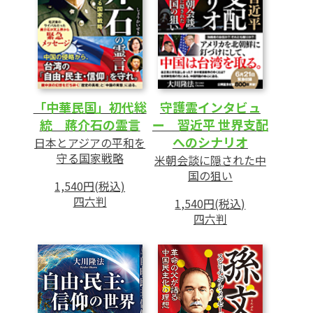
「中華民国」初代総
守護霊インタビュ
統 蔣介石の霊言
ー 習近平 世界支配
へのシナリオ
日本とアジアの平和を
守る国家戦略
米朝会談に隠された中
国の狙い
1,540円(税込)
四六判
1,540円(税込)
四六判