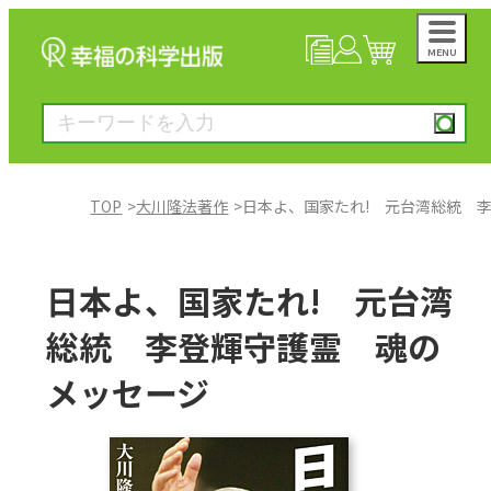
MENU
NEWS
マイページ
カート
TOP
大川隆法著作
日本よ、国家たれ! 元台湾総統 
大川隆法著作
日本よ、国家たれ! 元台湾
一般書
総統 李登輝守護霊 魂の
メッセージ
絵本
雑誌