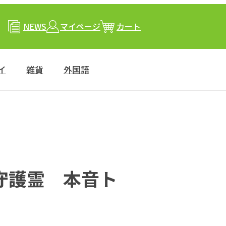
NEWS
マイページ
カート
イ
雑貨
外国語
守護霊 本音ト