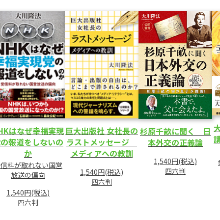
HKはなぜ幸福実現
巨大出版社 女社長の
杉原千畝に聞く 日
党の報道をしないの
ラストメッセージ
本外交の正義論
か
メディアへの教訓
1,540円(税込)
受信料が取れない国営
四六判
1,540円(税込)
放送の偏向
四六判
1,540円(税込)
四六判