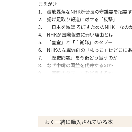
まえがき
1. 豪放磊落なNHK新会長の守護霊を招霊
2. 揚げ足取り報道に対する「反撃」
3. 「日本を滅ほ ろぼすためのNHK」な
4. NHKが国際報道に弱い理由とは
5. 「皇室」と「自衛隊」のタブー
6. NHKの左翼偏向の「根っこ」はどこに
7. 「歴史問題」を今後どう扱うのか
8. なぜ中韓の国益を代弁するのか
9. 「宗教のタブー」をどうするか
10. 籾井会長の過去世は?
11. NHK新会長・籾井勝人氏守護霊の霊言
あとがき
よく一緒に購入されている本