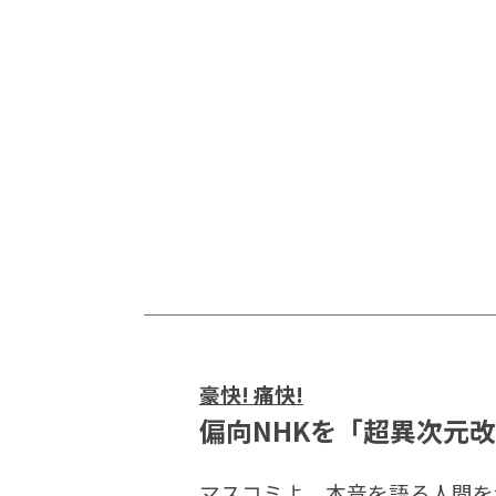
豪快! 痛快!
偏向NHKを「超異次元改
マスコミよ、本音を語る人間を