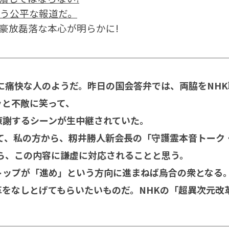
なう公平な報道だ。
豪放磊落な本心が明らかに!
に痛快な人のようだ。昨日の国会答弁では、両脇をNH
ッと不敵に笑って、
陳謝するシーンが生中継されていた。
て、私の方から、籾井勝人新会長の「守護霊本音トーク
ら、この内容に謙虚に対応されることと思う。
ップが「進め」という方向に進まねば烏合の衆となる
革をなしとげてもらいたいものだ。NHKの「超異次元改