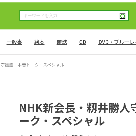
一般書
絵本
雑誌
CD
DVD・ブルーレ
人守護霊 本音トーク・スペシャル
NHK新会長・籾井勝人
ーク・スペシャル