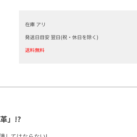
在庫 アリ
発送日目安 翌日(祝・休日を除く)
送料無料
革」!?
潰してはならない!