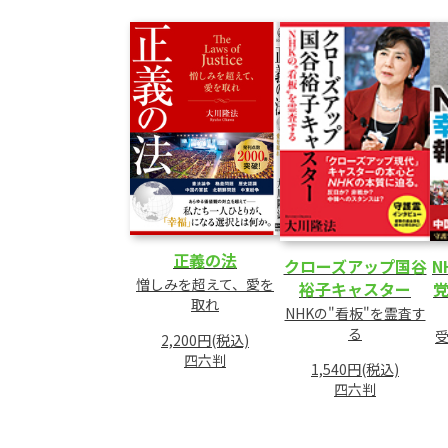
正義の法
クローズアップ国谷
N
憎しみを超えて、愛を
裕子キャスター
取れ
NHKの"看板"を霊査す
る
2,200円(税込)
四六判
1,540円(税込)
四六判