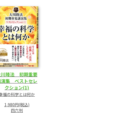
大川隆法 初期重要
講演集 ベストセレ
クション(1)
幸福の科学とは何か
1,980円(税込)
四六判