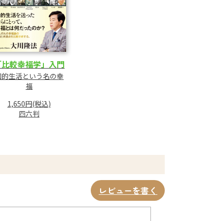
「比較幸福学」入門
知的生活という名の幸
福
1,650円(税込)
四六判
レビューを書く