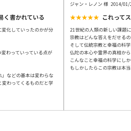
ジャン・レノン 様
2014/01/
易く書かれている
★★★★★
これって
に変化していったのかが分
21世紀の人類の新しい課題
宗教はどんな答えをだせるの
そして伝統宗教と幸福の科学
つ変わっていっている点が
仏陀の本心や霊界の真相から
こんなこと幸福の科学にしか
もしかしたらこの宗教は本当
れ」などの基本は変わらな
と変わってくるものだと学