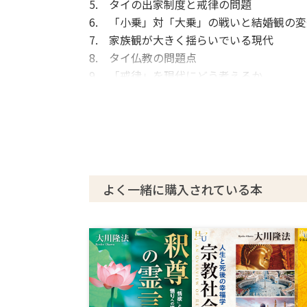
5. タイの出家制度と戒律の問題
6. 「小乗」対「大乗」の戦いと結婚観の変
7. 家族観が大きく揺らいでいる現代
8. タイ仏教の問題点
9. 「戒律」を現代にどう考えるか
あとがき
よく一緒に購入されている本