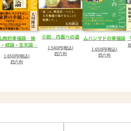
小説 内面への道
仏教的幸福論―施
ムハンマドの幸福論
論・戒論・生天論―
1,540円(税込)
1,650円(税込)
四六判
四六判
1,650円(税込)
四六判