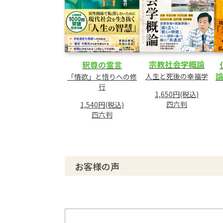
宗教社会学概論
釈尊の霊言
人生と死後の幸福学
「情欲」と悟りへの修
行
1,650円(税込)
四六判
1,540円(税込)
四六判
お客様の声