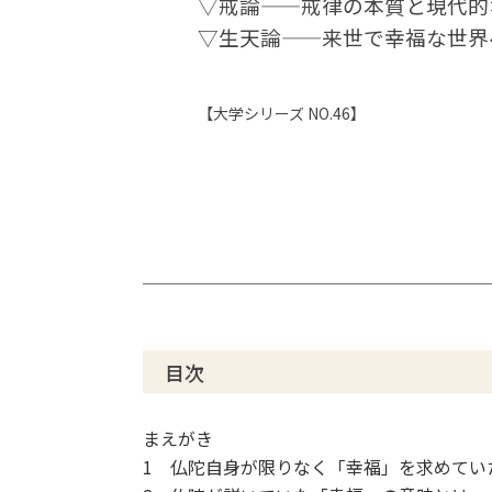
▽戒論――戒律の本質と現代的
▽生天論――来世で幸福な世界
【大学シリーズ NO.46】
目次
まえがき
1 仏陀自身が限りなく「幸福」を求めてい