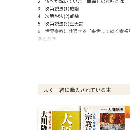
2 仏陀が説いていた「幸福」の意味とは
3 次第説法(1)――施論
4 次第説法(2)――戒論
5 次第説法(3)――生天論
6 世界宗教に共通する「来世まで続く幸福
あとがき
よく一緒に購入されている本