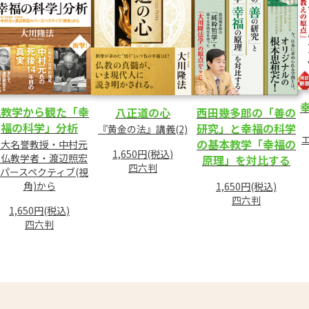
仏教学から観た「幸
八正道の心
西田幾多郎の「善の
福の科学」分析
研究」と幸福の科学
『黄金の法』講義(2)
の基本教学「幸福の
東大名誉教授・中村元
1,650円(税込)
と仏教学者・渡辺照宏
原理」を対比する
四六判
パースペクティブ(視
角)から
1,650円(税込)
四六判
1,650円(税込)
四六判