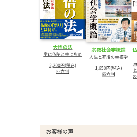
大悟の法
宗教社会学概論
常に仏陀と共に歩め
人生と死後の幸福学
2,200円(税込)
1,650円(税込)
四六判
四六判
の
お客様の声