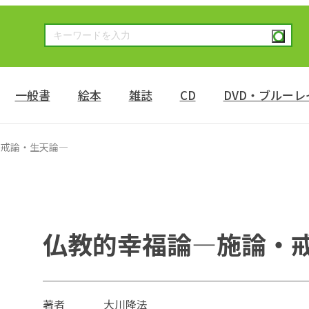
一般書
絵本
雑誌
CD
DVD・ブルーレ
・戒論・生天論―
仏教的幸福論―施論・
著者
大川隆法