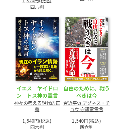
1,320円(税込)
四六判
イエス ヤイドロ
自由のために、戦う
ン トス神の霊言
べきは今
神々の考える現代的正
習近平vs.アグネス・チ
義
ョウ 守護霊霊言
1,540円(税込)
1,540円(税込)
四六判
四六判