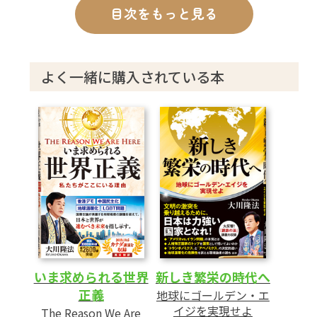
あとがき
目次をもっと見る
よく一緒に購入されている本
いま求められる世界
新しき繁栄の時代へ
正義
地球にゴールデン・エ
イジを実現せよ
The Reason We Are