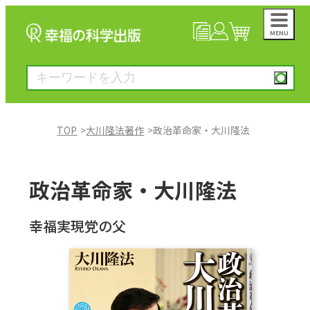
MENU
NEWS
マイページ
カート
TOP
大川隆法著作
政治革命家・大川隆法
大川隆法著作
政治革命家・大川隆法
一般書
幸福実現党の父
絵本
雑誌