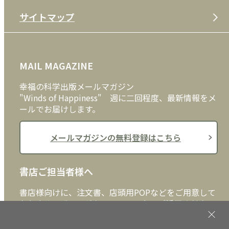
サイトマップ
プライバシーポリシー
DVD・ブルーレイ
メディア・ライブラリー
FAQ
雑貨
お問い合わせ
MAIL MAGAZINE
クッキーポリシー
外国語
幸福の科学出版メールマガジン
"Winds of Happiness" 週に二回程度、最新情報をメ
ールでお届けします。
メールマガジンの無料登録はこちら
書店ご担当者様へ
書店様向けに、注文書、店頭用POPなどをご用意して
おります。ぜひ、ダウンロードの上、ご活用くださ
い。