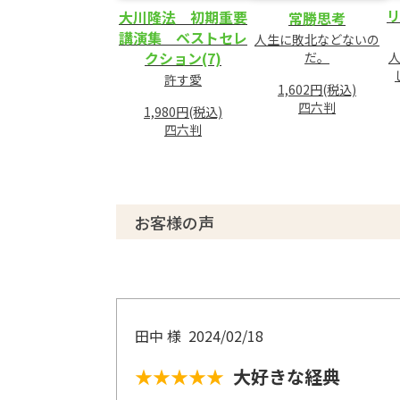
大川隆法 初期重要
常勝思考
講演集 ベストセレ
人生に敗北などないの
クション(7)
だ。
許す愛
1,602円(税込)
四六判
1,980円(税込)
四六判
お客様の声
田中 様
2024/02/18
★★★★★
大好きな経典