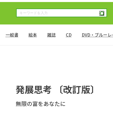
一般書
絵本
雑誌
CD
DVD・ブルーレ
発展思考 〔改訂版〕
無限の富をあなたに