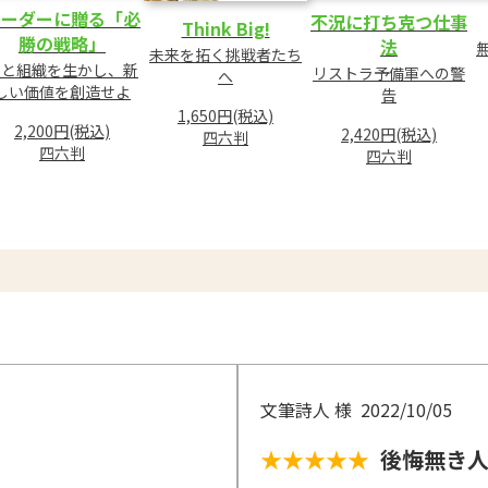
リーダーに贈る「必
不況に打ち克つ仕事
Think Big!
勝の戦略」
法
未来を拓く挑戦者たち
人と組織を生かし、新
リストラ予備軍への警
へ
しい価値を創造せよ
告
1,650円(税込)
2,200円(税込)
2,420円(税込)
四六判
四六判
四六判
文筆詩人 様
2022/10/05
★★★★★
後悔無き