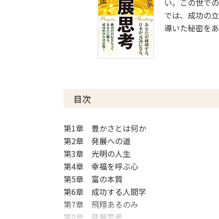
い。この世での
では、成功の立
導いた秘密をあ
目次
第1章 豊かさとは何か
第2章 発展への道
第3章 光明の人生
第4章 幸福を呼ぶ心
第5章 富の本質
第6章 成功する人間学
第7章 飛翔あるのみ
第8章 発展思考