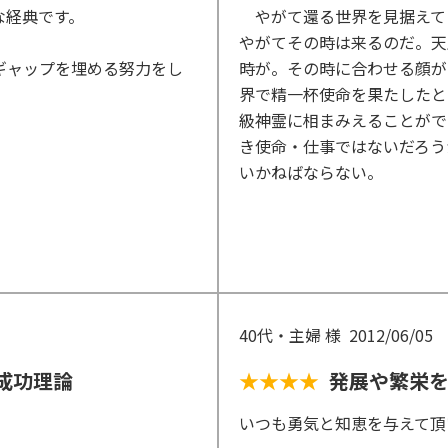
な経典です。
やがて還る世界を見据えて
やがてその時は来るのだ。天
ギャップを埋める努力をし
時が。その時に合わせる顔が
界で精一杯使命を果たしたと
級神霊に相まみえることがで
き使命・仕事ではないだろう
いかねばならない。
40代・主婦 様
2012/06/05
成功理論
★★★★
発展や繁栄
いつも勇気と知恵を与えて頂