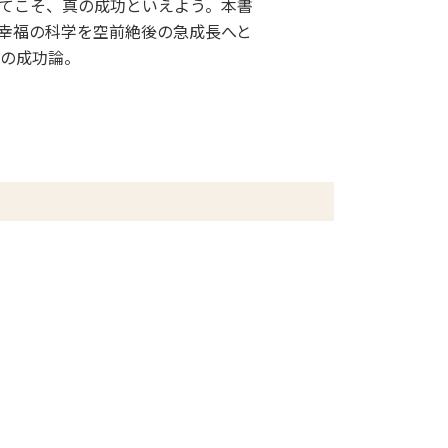
てこそ、真の成功といえよう。本書
幸福の科学を空前絶後の急成長へと
の成功論。