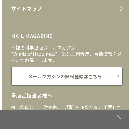
サイトマップ
プライバシーポリシー
DVD・ブルーレイ
メディア・ライブラリー
FAQ
雑貨
お問い合わせ
MAIL MAGAZINE
クッキーポリシー
外国語
幸福の科学出版メールマガジン
"Winds of Happiness" 週に二回程度、最新情報をメ
ールでお届けします。
メールマガジンの無料登録はこちら
書店ご担当者様へ
書店様向けに、注文書、店頭用POPなどをご用意して
おります。ぜひ、ダウンロードの上、ご活用くださ
い。