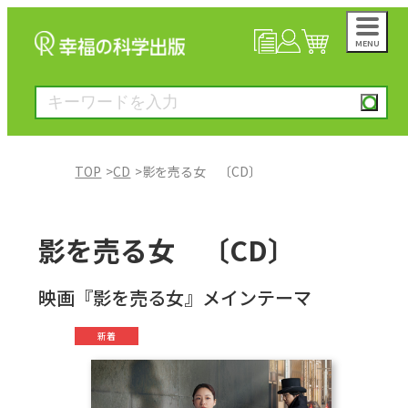
MENU
NEWS
マイページ
カート
TOP
CD
影を売る女 〔CD〕
大川隆法著作
影を売る女 〔CD〕
一般書
映画『影を売る女』メインテーマ
絵本
新着
雑誌