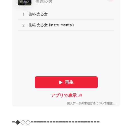
=◆◇◇======================