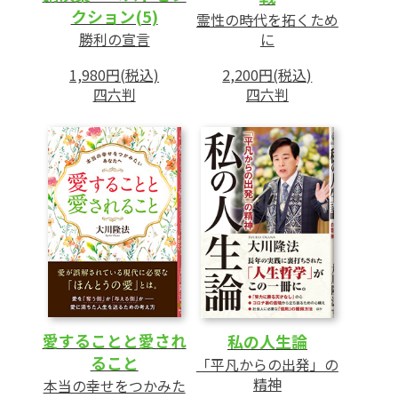
クション(5)
霊性の時代を拓くため
勝利の宣言
に
1,980円(税込)
2,200円(税込)
四六判
四六判
愛することと愛され
私の人生論
ること
「平凡からの出発」の
精神
本当の幸せをつかみた