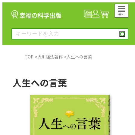
MENU
NEWS
マイページ
カート
TOP
大川隆法著作
人生への言葉
大川隆法著作
人生への言葉
一般書
絵本
雑誌