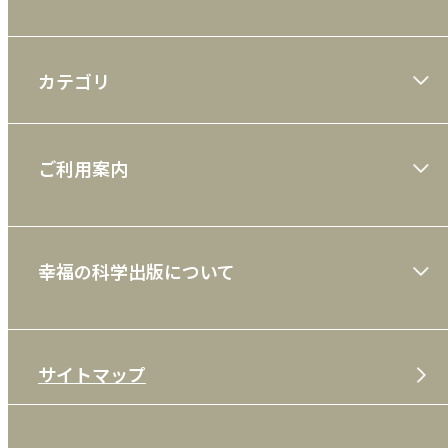
カテゴリ
大川隆法著作
ご利用案内
一般書
ショッピングガイド
絵本
幸福の科学出版について
利用規約
雑誌
特定商取引法
CD
会社案内
サイトマップ
プライバシーポリシー
DVD・ブルーレイ
メディア・ライブラリー
FAQ
雑貨
お問い合わせ