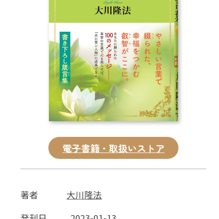
CD
DVD・ブルーレイ
雑貨
外国語
電子書籍・取扱いストア
著者
大川隆法
発刊日
2023-01-13