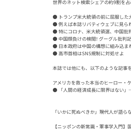
世界のネット検索シェアの約9割を
● トランプ米大統領の前に屈服した
● 例えば本誌リバティウェブに見られ
● 特にコロナ、米大統領選、中国批
● 中国顔負けの検閲! グーグル批
● 日本政府は中国の構想に組み込ま
● 高市首相はSNS規制に対処せよ
本誌では他にも、以下のような記事
アメリカを救った本当のヒーロー・ケ
● 「人間の経済成長に限界はない」
「いかに死ぬべきか」――現代人が語
【ニッポンの新常識・軍事学入門】