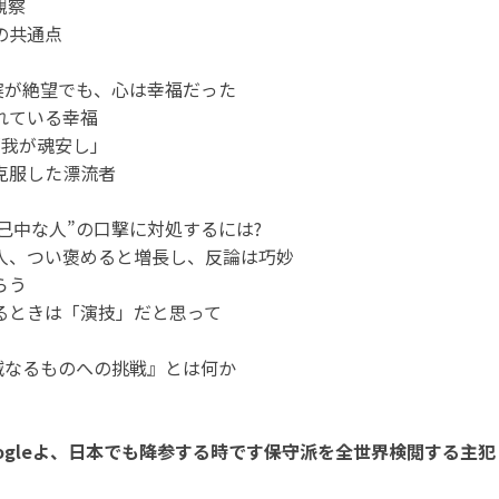
観察
の共通点
現実が絶望でも、心は幸福だった
れている幸福
「我が魂安し」
克服した漂流者
自己中な人”の口撃に対処するには?
人、つい褒めると増長し、反論は巧妙
らう
るときは「演技」だと思って
不滅なるものへの挑戦』とは何か
ogleよ、日本でも降参する時です――保守派を全世界検閲する主犯