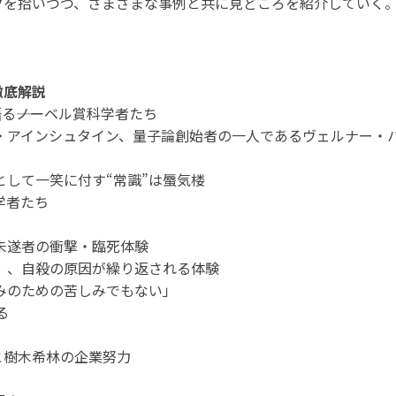
クを拾いつつ、さまざまな事例と共に見どころを紹介していく
徹底解説
る――ノーベル賞科学者たち
・アインシュタイン、量子論創始者の一人であるヴェルナー・
として一笑に付す“常識”は蜃気楼
学者たち
自殺未遂者の衝撃・臨死体験
」、自殺の原因が繰り返される体験
みのための苦しみでもない」
る
哉と樹木希林の企業努力