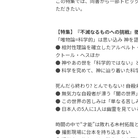
この特集では、同書から一部トピッ
ただきたい。
【特集】『不滅なるものへの挑戦』
「唯物論=科学的」は思い込み 神を語
● 相対性理論を確立したアルベルト
クトール・ヘスほか
● 神やあの世を「科学的ではない」
● 科学を究めて、神に辿り着いた科
死んだら終わり? とんでもない! ――
● 無気力な自殺者が漂う「闇の世界
● この世界の苦しみは「単なる苦し
● 日本人の5人に1人は幽霊を見てい
時間の中で“才能”は敗れる――木村拓
● 撮影現場に台本を持ち込まない