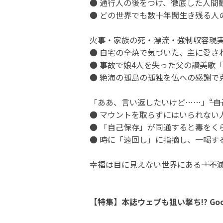
● 通行人の後をつけ、徹底した人間
● どの世界でも数十年間生き残る人
火事・家族の死・漂流・強制収容――
● 自宅の全焼で気づいた、主に愛さ
● 事故で娘4人を失った父の讃美歌
● 絶海の孤島の孤独を仏への感謝で
「ああ、言い返したいけど……」――“
● マウントを取らずにはいられない
● 「自己保存」が同通すると毒をく
● 時に「遠回し」に指摘し、一喝す
幸福は目に見えない世界にある――『
【特集】本誌ウェブも狙い撃ち!? Go