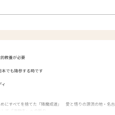
的教養が必要
よ、日本でも降参する時です
ディ
めにすべてを捨てた「降魔成道」 愛と悟りの源流の地・名古
そして「造物主」への祈り