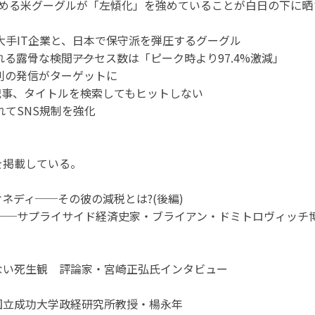
占める米グーグルが「左傾化」を強めていることが白日の下に晒
大手IT企業と、日本で保守派を弾圧するグーグル
る露骨な検閲――アクセス数は「ピーク時より97.4%激減」
判の発信がターゲットに
判記事、タイトルを検索してもヒットしない
れてSNS規制を強化
を掲載している。
ネディ──その彼の減税とは?(後編)
──サプライサイド経済史家・ブライアン・ドミトロヴィッチ
らない死生観 評論家・宮崎正弘氏インタビュー
国立成功大学政経研究所教授・楊永年