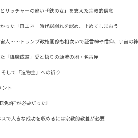
とサッチャーの違い――「鉄の女」を支えた宗教的信念
かった「再エネ」時代――総崩れを認め、止めてしまおう
、宇宙人……トランプ政権閣僚も相次いで証言――神や信仰、宇宙
た「降魔成道」――愛と悟りの源流の地・名古屋
、そして「造物主」への祈り
メント
転免許”が必要だった!
ネスで大きな成功を収めるには宗教的教養が必要