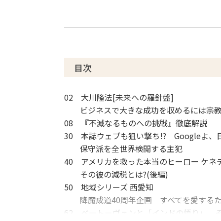
目次
02 大川隆法[未来への羅針盤]
ビジネスで大きな成功を収めるには宗教
08 『不滅なるものへの挑戦』徹底解説
30 本誌ウェブも狙い撃ち!? Google
保守派を全世界検閲する主犯
40 アメリカを救った本当のヒーロー ケネ
その彼の減税とは?(後編)
50 地域シリーズ 西愛知
降魔成道40周年企画 すべてを愛するた
62 ベートーヴェンと「インドの悟り」 