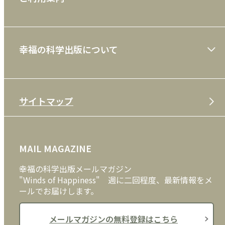
一般書
ショッピングガイド
絵本
幸福の科学出版について
利用規約
雑誌
特定商取引法
CD
会社案内
サイトマップ
プライバシーポリシー
DVD・ブルーレイ
メディア・ライブラリー
FAQ
雑貨
お問い合わせ
MAIL MAGAZINE
クッキーポリシー
外国語
幸福の科学出版メールマガジン
"Winds of Happiness" 週に二回程度、最新情報をメ
ールでお届けします。
メールマガジンの無料登録はこちら