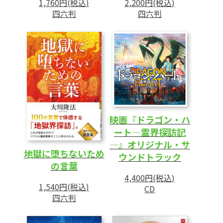
1,760円(税込)
2,200円(税込)
四六判
四六判
映画『ドラゴン・ハ
ート―霊界探訪記
―』オリジナル・サ
地獄に堕ちないため
ウンドトラック
の言葉
4,400円(税込)
1,540円(税込)
CD
四六判