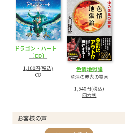
ドラゴン・ハート
〔CD〕
1,100円(税込)
色情地獄論
CD
草津の赤鬼の霊言
1,540円(税込)
四六判
お客様の声