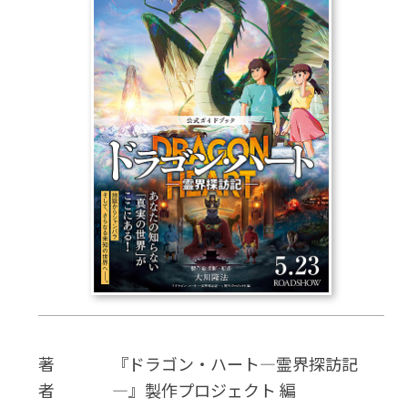
CD
DVD・ブルーレイ
雑貨
外国語
著
『ドラゴン・ハート―霊界探訪記
者
―』製作プロジェクト 編