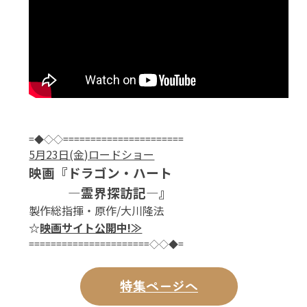
=◆◇◇======================
5月23日(金)ロードショー
映画『ドラゴン・ハート
―霊界探訪記―』
製作総指揮・原作/大川隆法
☆
映画サイト公開中!≫
======================◇◇◆=
特集ページへ