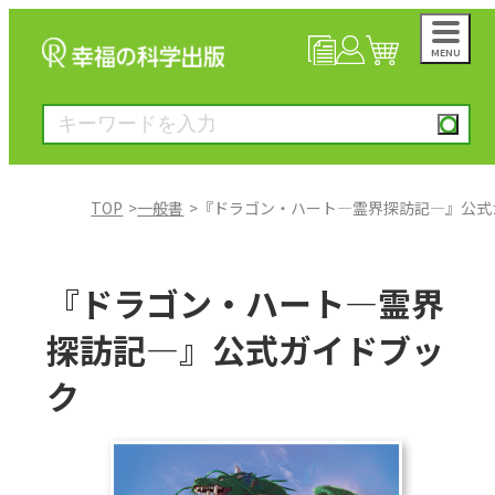
MENU
NEWS
マイページ
カート
TOP
一般書
『ドラゴン・ハート―霊界探訪記―』公式
大川隆法著作
『ドラゴン・ハート―霊界
一般書
探訪記―』公式ガイドブッ
ク
絵本
雑誌