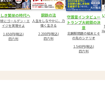
鋼鉄の法
新しき繁栄の時代へ
守護霊インタビュー
人生をしなやかに、力
地球にゴールデン・エ
トランプ大統領の決
強く生きる
イジを実現せよ
意
H
北朝鮮問題の結末とそ
2,200円(税込)
1,650円(税込)
の先のシナリオ
四六判
四六判
1,540円(税込)
四六判