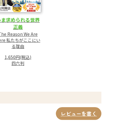
いま求められる世界
正義
The Reason We Are
ere 私たちがここにい
る理由
1,650円(税込)
四六判
レビューを書く