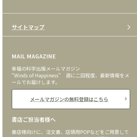
雑誌
特定商取引法
CD
会社案内
サイトマップ
プライバシーポリシー
DVD・ブルーレイ
メディア・ライブラリー
FAQ
雑貨
お問い合わせ
MAIL MAGAZINE
クッキーポリシー
外国語
幸福の科学出版メールマガジン
"Winds of Happiness" 週に二回程度、最新情報をメ
ールでお届けします。
メールマガジンの無料登録はこちら
書店ご担当者様へ
書店様向けに、注文書、店頭用POPなどをご用意して