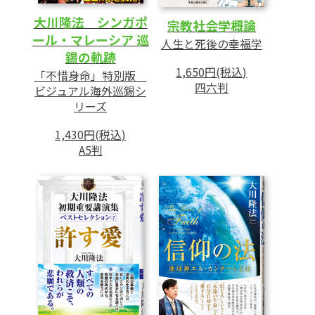
大川隆法 シンガポ
宗教社会学概論
ール・マレーシア 巡
人生と死後の幸福学
錫の軌跡
1,650円(税込)
「不惜身命」特別版
四六判
ビジュアル海外巡錫シ
リーズ
1,430円(税込)
A5判