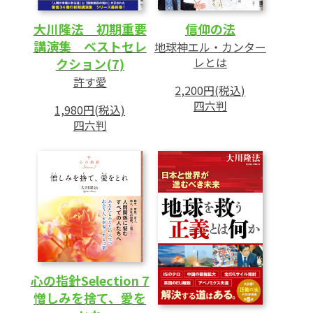
大川隆法 初期重要
信仰の法
講演集 ベストセレ
地球神エル・カンター
レとは
クション(7)
許す愛
2,200円(税込)
四六判
1,980円(税込)
四六判
心の指針Selection 7
憎しみを捨て、愛を