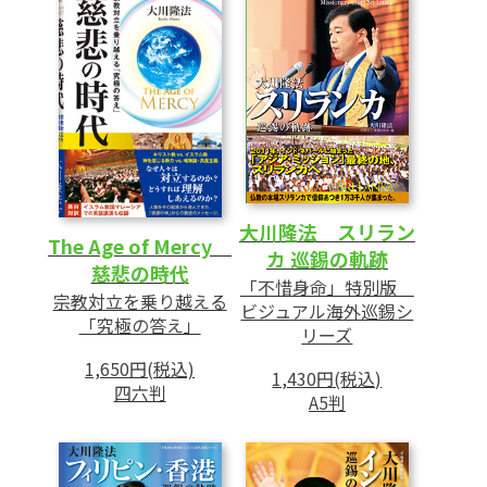
大川隆法 スリラン
The Age of Mercy
カ 巡錫の軌跡
慈悲の時代
「不惜身命」特別版
宗教対立を乗り越える
ビジュアル海外巡錫シ
「究極の答え」
リーズ
1,650円(税込)
1,430円(税込)
四六判
A5判