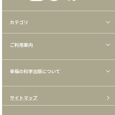
カテゴリ
大川隆法著作
ご利用案内
一般書
ショッピングガイド
絵本
幸福の科学出版について
利用規約
雑誌
特定商取引法
CD
会社案内
サイトマップ
プライバシーポリシー
DVD・ブルーレイ
メディア・ライブラリー
FAQ
雑貨
お問い合わせ