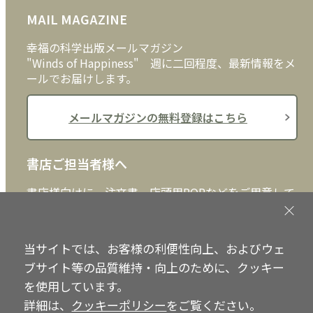
MAIL MAGAZINE
クッキーポリシー
外国語
幸福の科学出版メールマガジン
"Winds of Happiness" 週に二回程度、最新情報をメ
ールでお届けします。
メールマガジンの無料登録はこちら
書店ご担当者様へ
書店様向けに、注文書、店頭用POPなどをご用意して
おります。ぜひ、ダウンロードの上、ご活用くださ
い。
当サイトでは、お客様の利便性向上、およびウェ
書店ご担当者様へ
ブサイト等の品質維持・向上のために、クッキー
を使用しています。
詳細は、
クッキーポリシー
をご覧ください。