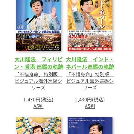
大川隆法 フィリピ
大川隆法 インド・
ン・香港 巡錫の軌跡
ネパール巡錫の軌跡
「不惜身命」特別版
「不惜身命」特別版
ビジュアル海外巡錫シ
ビジュアル海外巡錫シ
リーズ
リーズ
1,430円(税込)
1,430円(税込)
A5判
A5判