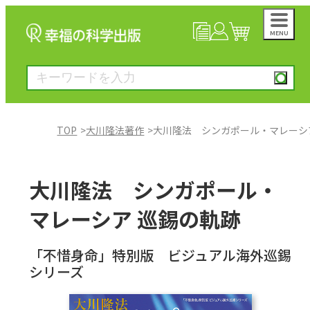
MENU
NEWS
マイページ
カート
TOP
大川隆法著作
大川隆法 シンガポール・マレーシ
大川隆法著作
大川隆法 シンガポール・
一般書
マレーシア 巡錫の軌跡
絵本
「不惜身命」特別版 ビジュアル海外巡錫
シリーズ
雑誌