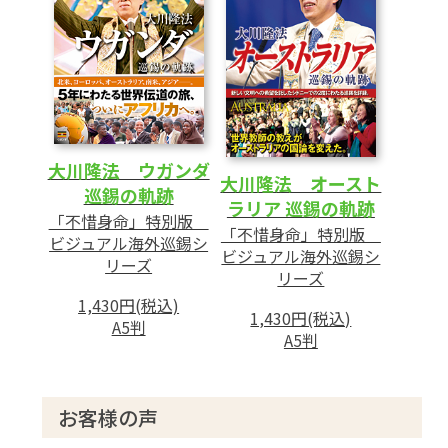
大川隆法 ウガンダ
大川隆法 オースト
巡錫の軌跡
ラリア 巡錫の軌跡
「不惜身命」特別版
「不惜身命」特別版
ビジュアル海外巡錫シ
ビジュアル海外巡錫シ
リーズ
リーズ
1,430円(税込)
1,430円(税込)
A5判
A5判
お客様の声