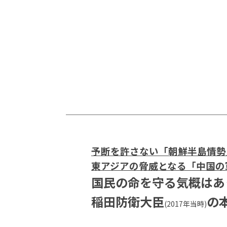
予断を許さない「朝鮮半島情勢
東アジアの脅威となる「中国の
国民の命を守る気概はあ
稲田防衛大臣
の
(2017年当時)