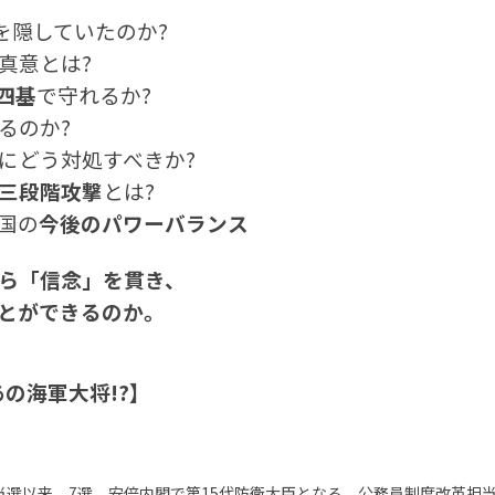
を隠していたのか?
真意とは?
十四基
で守れるか?
るのか?
にどう対処すべきか?
三段階攻撃
とは?
国の
今後のパワーバランス
ら「信念」を貫き、
とができるのか。
の海軍大将!?】
の初当選以来、7選。安倍内閣で第15代防衛大臣となる。公務員制度改革