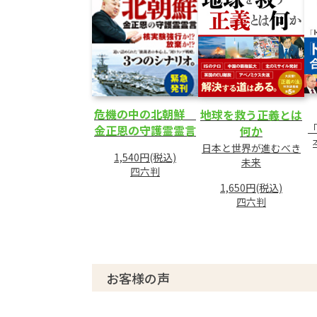
危機の中の北朝鮮
地球を救う正義とは
金正恩の守護霊霊言
何か
日本と世界が進むべき
1,540円(税込)
未来
四六判
1,650円(税込)
四六判
お客様の声