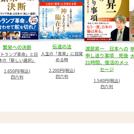
伝道の法
繁栄への決断
渡部昇一 日本への
人生の「真実」に目覚
「トランプ革命」と日
申し送り事項 死後
める時
本の「新しい選択」
21時間、復活のメッ
セージ
2,200円(税込)
1,650円(税込)
四六判
四六判
1,540円(税込)
四六判