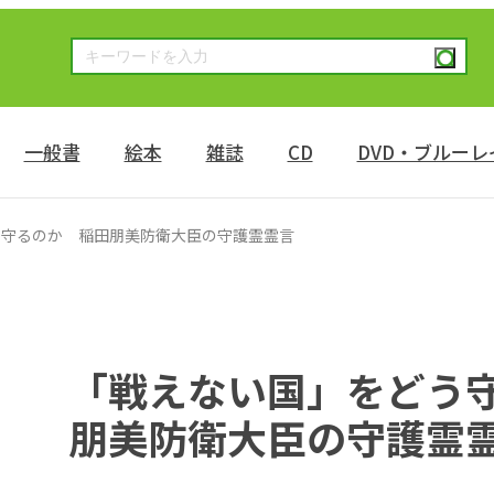
一般書
絵本
雑誌
CD
DVD・ブルーレ
う守るのか 稲田朋美防衛大臣の守護霊霊言
「戦えない国」をどう
朋美防衛大臣の守護霊