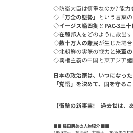
◇防衛大臣は慎重なのか? 能力
◇
「万全の態勢」
という言葉の
◇
イージス艦四隻
と
PAC-3三
◇
在韓邦人
をどのように救出す
◇
数十万人の難民
が生じた場合
◇北朝鮮の実際の戦力と
米軍の
◇覇権主義の中国と東アジア諸
日本の政治家は、いつになった
「覚悟」を決めて、国を守るこ
【
衝撃の新事実!
過去世は、あ
■■
稲田朋美の人物紹介
■■
1959年～。政治家。弁護士。2005年