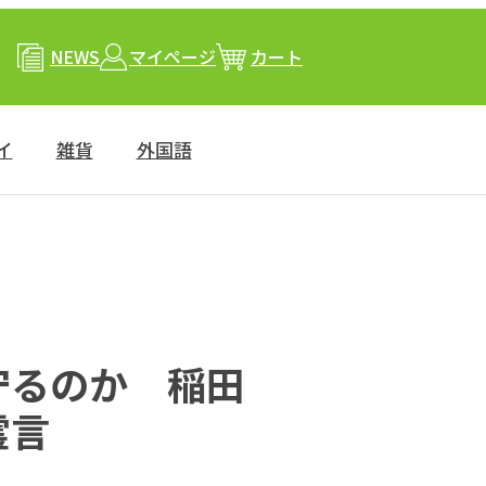
NEWS
マイページ
カート
イ
雑貨
外国語
守るのか 稲田
霊言