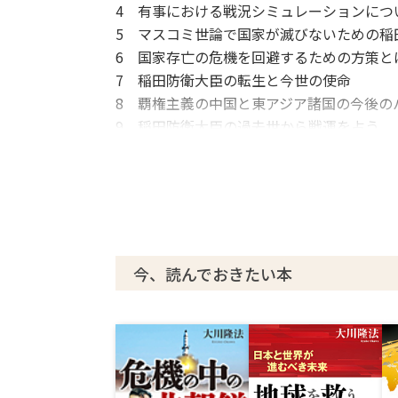
4 有事における戦況シミュレーションにつ
5 マスコミ世論で国家が滅びないための稲
6 国家存亡の危機を回避するための方策と
7 稲田防衛大臣の転生と今世の使命
8 覇権主義の中国と東アジア諸国の今後の
9 稲田防衛大臣の過去世から戦運を占う
10 政治家とマスコミは「挑戦と応戦」の
11 意外性のあった稲田防衛大臣の守護霊
あとがき
今、読んでおきたい本