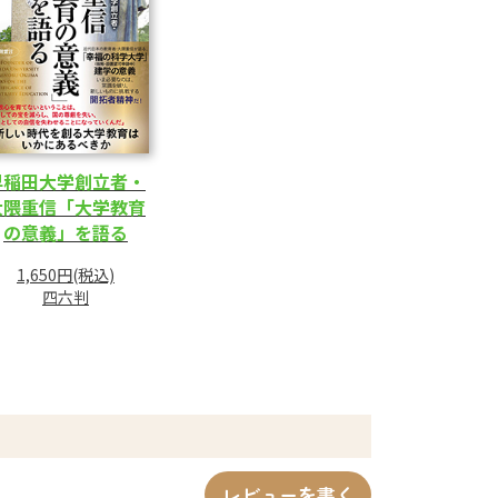
早稲田大学創立者・
大隈重信「大学教育
の意義」を語る
1,650円(税込)
四六判
レビューを書く