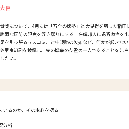
大臣
脅威について、4月には「万全の態勢」と大見得を切った稲田防
脆弱な国防の現実を浮き彫りにする。在韓邦人に退避命令を出
足を引っ張るマスコミ、対中戦略の欠如など、何かが起きない
や軍事知識を披露し、先の戦争の英霊の一人であることを告白
したい。
ているのか、その本心を探る
況分析