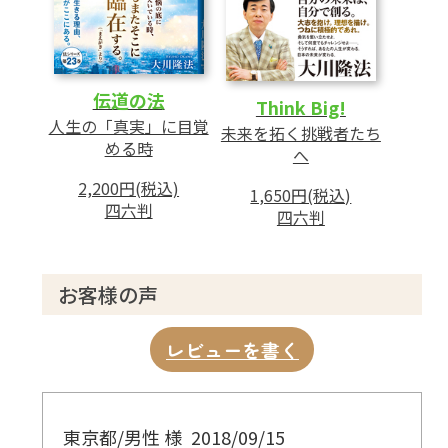
伝道の法
Think Big!
人生の「真実」に目覚
未来を拓く挑戦者たち
める時
へ
2,200円(税込)
1,650円(税込)
四六判
四六判
お客様の声
レビューを書く
東京都/男性 様
2018/09/15