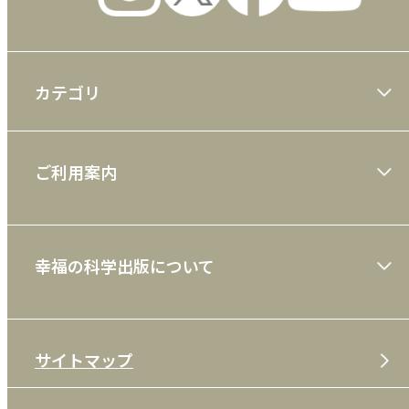
カテゴリ
大川隆法著作
ご利用案内
一般書
ショッピングガイド
絵本
幸福の科学出版について
利用規約
雑誌
特定商取引法
CD
会社案内
サイトマップ
プライバシーポリシー
DVD・ブルーレイ
メディア・ライブラリー