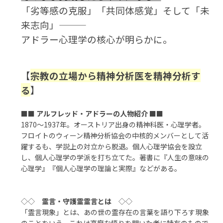
「劣等感の克服」「共同体感覚」そして「未
来志向」―――
アドラー心理学の核心が明らかに。
【
宗教の立場から精神分析医を精神分析す
る
】
■■
アルフレッド・アドラーの人物紹介
■■
1870～1937年。オーストリア出身の精神科医・心理学者。
フロイトのウィーン精神分析協会の中核的メンバーとして活
躍するも、学説上の対立から脱退。個人心理学協会を設立
し、個人心理学の学派を打ち立てた。著書に『人生の意味の
心理学』『個人心理学の理論と実際』などがある。
◇◇
霊言・守護霊霊言とは
◇◇
「霊言現象」とは、あの世の霊存在の言葉を語り下ろす現象