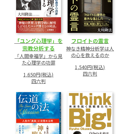
「ユング心理学」を
フロイトの霊言
宗教分析する
神なき精神分析学は人
の心を救えるのか
「人間幸福学」から見
た心理学の功罪
1,540円(税込)
四六判
1,650円(税込)
四六判