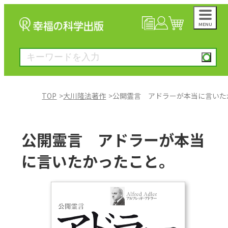
MENU
NEWS
マイページ
カート
TOP
大川隆法著作
公開霊言 アドラーが本当に言いた
大川隆法著作
公開霊言 アドラーが本当
一般書
に言いたかったこと。
絵本
雑誌