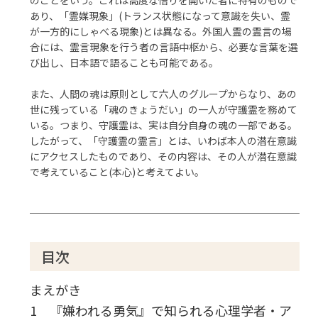
のことをいう。これは高度な悟りを開いた者に特有のもので
あり、「霊媒現象」(トランス状態になって意識を失い、霊
が一方的にしゃべる現象)とは異なる。外国人霊の霊言の場
合には、霊言現象を行う者の言語中枢から、必要な言葉を選
び出し、日本語で語ることも可能である。
また、人間の魂は原則として六人のグループからなり、あの
世に残っている「魂のきょうだい」の一人が守護霊を務めて
いる。つまり、守護霊は、実は自分自身の魂の一部である。
したがって、「守護霊の霊言」とは、いわば本人の潜在意識
にアクセスしたものであり、その内容は、その人が潜在意識
で考えていること(本心)と考えてよい。
目次
まえがき
1 『嫌われる勇気』で知られる心理学者・ア