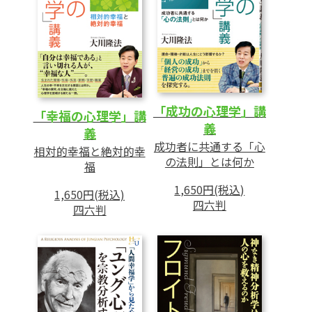
11 アドラーが“幸福の科学の悩み”を分析す
る
あとがき
「成功の心理学」講
「幸福の心理学」講
義
義
成功者に共通する「心
相対的幸福と絶対的幸
の法則」とは何か
福
1,650円(税込)
1,650円(税込)
四六判
四六判