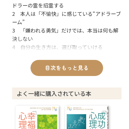
ドラーの霊を招霊する
2 本人は「不愉快」に感じている“アドラーブ
ーム”
3 「嫌われる勇気」だけでは、本当は何も解
決しない
4 自分の生き方は、選び取っていける
5 「ほめる教育」でもなく、「叱る教育」で
もなく
目次をもっと見る
6 「劣等感」は自分と他人との価値観のズレ
から出る
7 心理学の分析対象にならない人たちとは
よく一緒に購入されている本
8 このままだと「心理学は滅びる」
9 心理学と宗教の「違い」と「重なり」
10 「過去世」と「他の哲学者たちとの関
係」を訊く