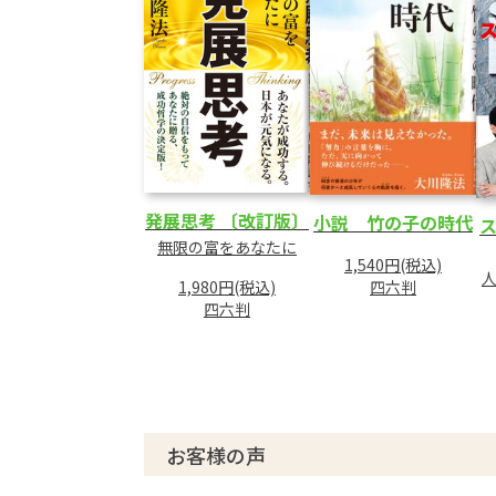
2 第三の道を拓く
3 プラスに転ずる逆発想
4 失敗をバネにする逆発想
5 仏の創った世界に無駄はない
6 カルマとの積極的対決
7 他人の評価は相対的なもの
8 人生計画を百二十歳まで立てる
発展思考 〔改訂版〕
小説 竹の子の時代
9 努力によって寿命は伸ばせる
無限の富をあなたに
1,540円(税込)
第3部 人生と勝利
1,980円(税込)
四六判
四六判
1 思想が光を放つとき
2 健康的生活の方法
(1)心は肉体条件に縛られている
(2)肉体を乗りこなす
(3)肉体の管理は各人に任されている
お客様の声
(4)心と肉体の関係
3 豊かな富の形成