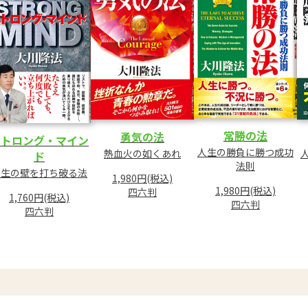
常勝の法
勇気の法
ストロング・マイン
人生の勝負に勝つ成功
熱血火の如くあれ
ド
法則
人生の壁を打ち破る法
1,980円(税込)
1,980円(税込)
四六判
1,760円(税込)
四六判
四六判