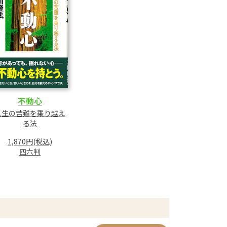
不動心
人生の苦難を乗り越え
る法
1,870円(税込)
四六判