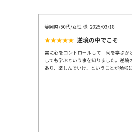
(1)宗教的人格における問題
(2)幸福の手段としての富
(3)羨望を生み出す貧しさは悪である
静岡県/50代/女性 様
2025/03/18
(4)富を形成する三つの基本原則
4 伴侶と家庭
★★★★★
逆境の中でこそ
(1)まず理想の自分をつくる
(2)相手を深いところで理解できるか
常に心をコントロールして 何を学ぶか
(3)ピッタリと合う相手はつくっていくもの
しても学ぶという事を知りました。逆境
5 運命転換の出会い
あり、楽しんでいけ、ということが勉強
(1)「貴人」との出会いを求める
(2)素直に耳順う心
(3)感謝の心を持つ
6 精神的遺産
(1)精神的遺産としての「徳」
(2)徳が生まれる二つの過程
第4部 常勝思考のパワー