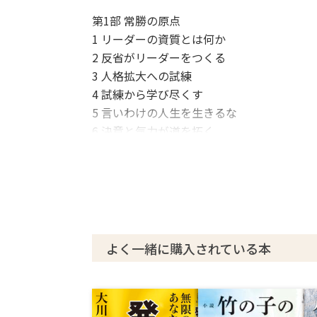
第1部 常勝の原点
1 リーダーの資質とは何か
2 反省がリーダーをつくる
3 人格拡大への試練
4 試練から学び尽くす
5 言いわけの人生を生きるな
6 決意と気力が道を拓く
7 常勝への創意工夫
8 個人の限界を超える
9 成功を得るための二つの秘訣
(1)需要を発見する
(2)次の発展を考える
10 経済力は打開の力となる
よく一緒に購入されている本
11 常勝の自己の発見
第2部 光明転回の理論
1 発想の大切さ