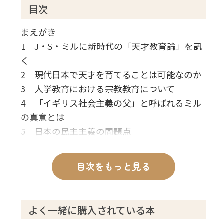
目次
まえがき
1 J・S・ミルに新時代の「天才教育論」を訊
く
2 現代日本で天才を育てることは可能なのか
3 大学教育における宗教教育について
4 「イギリス社会主義の父」と呼ばれるミル
の真意とは
5 日本の民主主義の問題点
6 宗教にもイノベーションは必要
7 近代以降の政治の原理についてどう考える
目次をもっと見る
か
8 新しい時代のリーダーを育てるのが大学の
使命
よく一緒に購入されている本
9 J・S・ミルの霊言を終えて