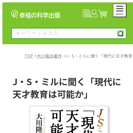
MENU
NEWS
マイページ
カート
TOP
大川隆法著作
J・S・ミルに聞く「現代に天才教
大川隆法著作
J・S・ミルに聞く「現代に
一般書
天才教育は可能か」
絵本
雑誌