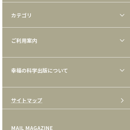
カテゴリ
大川隆法著作
ご利用案内
一般書
ショッピングガイド
絵本
幸福の科学出版について
利用規約
雑誌
特定商取引法
CD
会社案内
サイトマップ
プライバシーポリシー
DVD・ブルーレイ
メディア・ライブラリー
FAQ
雑貨
お問い合わせ
MAIL MAGAZINE